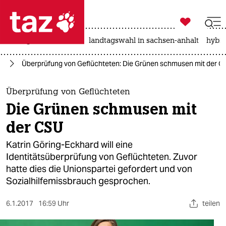

taz zahl ich
niedrigwasser
rente
landtagswahl in sachsen-anhalt
hybri

taz zahl ich
ht
Überprüfung von Geflüchteten: Die Grünen schmusen mit der 
taz zahl ich
themen
Überprüfung von Geflüchteten
Die Grünen schmusen mit
politik
der CSU
öko
Katrin Göring-Eckhard will eine
Identitätsüberprüfung von Geflüchteten. Zuvor
gesellschaft
hatte dies die Unionspartei gefordert und von
Sozialhilfemissbrauch gesprochen.
kultur
sport
6.1.2017
16:59 Uhr
teilen