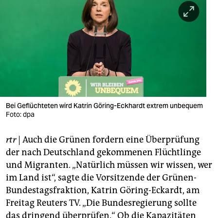
berlin
nord
wahrheit
verlag
verlag
veranstaltungen
Bei Geflüchteten wird Katrin Göring-Eckhardt extrem unbequem
Foto: dpa
shop
rtr
| Auch die Grünen fordern eine Überprüfung
fragen & hilfe
der nach Deutschland gekommenen Flüchtlinge
unterstützen
und Migranten. „Natürlich müssen wir wissen, wer
im Land ist“, sagte die Vorsitzende der Grünen-
abo
Bundestagsfraktion, Katrin Göring-Eckardt, am
genossenschaft
Freitag Reuters TV. „Die Bundesregierung sollte
das dringend überprüfen.“ Ob die Kapazitäten