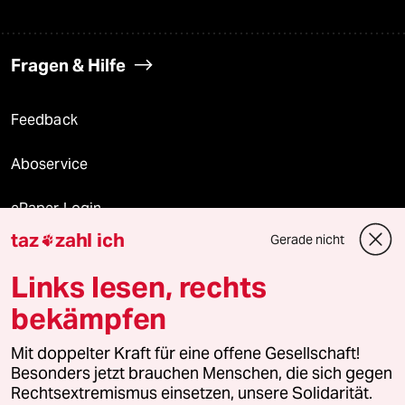
Fragen & Hilfe
Feedback
Aboservice
ePaper Login
taz
zahl ich
Gerade nicht

Downloads für Abonnierende
Links lesen, rechts
bekämpfen
© 2026 taz Verlags und Vertriebs GmbH
Alle Rechte vorbehalten. Bei rechtlichen Fragen oder für Genehmigungen
Mit doppelter Kraft für eine offene Gesellschaft!
wenden Sie sich bitte an
lizenzen@taz.de
Besonders jetzt brauchen Menschen, die sich gegen
Rechtsextremismus einsetzen, unsere Solidarität.