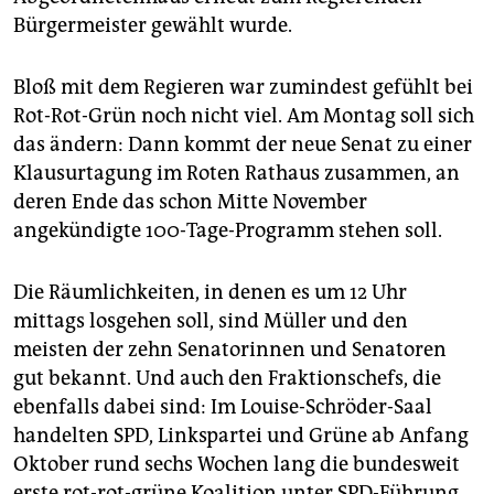
epaper login
Bürgermeister gewählt wurde.
Bloß mit dem Regieren war zumindest gefühlt bei
Rot-Rot-Grün noch nicht viel. Am Montag soll sich
das ändern: Dann kommt der neue Senat zu einer
Klausurtagung im Roten Rathaus zusammen, an
deren Ende das schon Mitte November
angekündigte 100-Tage-Programm stehen soll.
Die Räumlichkeiten, in denen es um 12 Uhr
mittags losgehen soll, sind Müller und den
meisten der zehn Senatorinnen und Senatoren
gut bekannt. Und auch den Fraktionschefs, die
ebenfalls dabei sind: Im Louise-Schröder-Saal
handelten SPD, Linkspartei und Grüne ab Anfang
Oktober rund sechs Wochen lang die bundesweit
erste rot-rot-grüne Koalition unter SPD-Führung