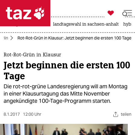

taz zahl ich
niedrigwasser
rente
landtagswahl in sachsen-anhalt
hybri

taz zahl ich
erlin
Rot-Rot-Grün in Klausur: Jetzt beginnen die ersten 100 Tage
taz zahl ich
themen
Rot-Rot-Grün in Klausur
Jetzt beginnen die ersten 100
politik
Tage
öko
Die rot-rot-grüne Landesregierung will am Montag
in einer Klausurtagung das Mitte November
gesellschaft
angekündigte 100-Tage-Programm starten.
kultur
8.1.2017
12:00 Uhr
teilen
sport