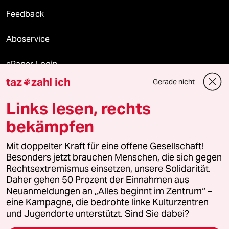
Feedback
Aboservice
ePaper Login
taz
zahl ich
Gerade nicht

Downloads für Abonnierende
Links lesen, rechts
bekämpfen
© 2026 taz Verlags und Vertriebs GmbH
Mit doppelter Kraft für eine offene Gesellschaft!
Alle Rechte vorbehalten. Bei rechtlichen Fragen oder für Genehmigungen
wenden Sie sich bitte an
lizenzen@taz.de
Besonders jetzt brauchen Menschen, die sich gegen
Rechtsextremismus einsetzen, unsere Solidarität.
Daher gehen 50 Prozent der Einnahmen aus
Feedback
Redaktionsstatut
Kommune-Richtlinien
KI-
Neuanmeldungen an „Alles beginnt im Zentrum“ –
eine Kampagne, die bedrohte linke Kulturzentren
Leitlinie
Informant
Datenschutz
Impressum
AGB
und Jugendorte unterstützt. Sind Sie dabei?