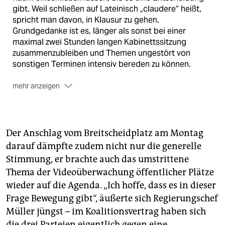
gibt. Weil schließen auf Lateinisch „claudere“ heißt,
spricht man davon, in Klausur zu gehen.
Grundgedanke ist es, länger als sonst bei einer
maximal zwei Stunden langen Kabinettssitzung
zusammenzubleiben und Themen ungestört von
sonstigen Terminen intensiv bereden zu können.
mehr anzeigen
In der deutschen Politik ist die Winterklausur der
CSU-Bundestagsabgeordneten am bekanntesten. Sie
nahm über 40 Jahre lang im bayerischen Wildbad
Kreuth schier mythische Züge an. Diese Woche fand
Der Anschlag vom Breitscheidplatz am Montag
sie erstmals im Kloster Seeon statt.
(sta)
darauf dämpfte zudem nicht nur die generelle
Stimmung, er brachte auch das umstrittene
Thema der Videoüberwachung öffentlicher Plätze
wieder auf die Agenda. „Ich hoffe, dass es in dieser
Frage Bewegung gibt“, äußerte sich Regierungschef
Müller jüngst – im Koalitionsvertrag haben sich
die drei Parteien eigentlich gegen eine