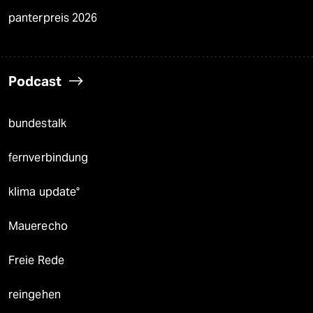
panterpreis 2026
Podcast
bundestalk
fernverbindung
klima update°
Mauerecho
Freie Rede
reingehen