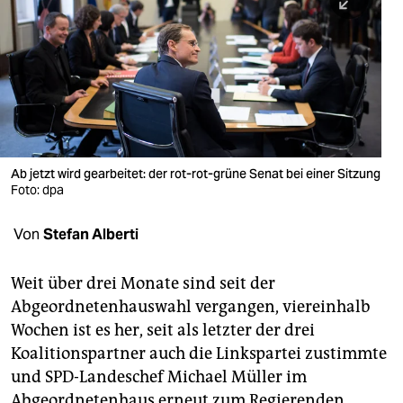
berlin
nord
wahrheit
verlag
verlag
Ab jetzt wird gearbeitet: der rot-rot-grüne Senat bei einer Sitzung
Foto: dpa
veranstaltungen
shop
Von
Stefan Alberti
fragen & hilfe
Weit über drei Monate sind seit der
unterstützen
Abgeordnetenhauswahl vergangen, viereinhalb
Wochen ist es her, seit als letzter der drei
abo
Koalitionspartner auch die Linkspartei zustimmte
genossenschaft
und SPD-Landeschef Michael Müller im
Abgeordnetenhaus erneut zum Regierenden