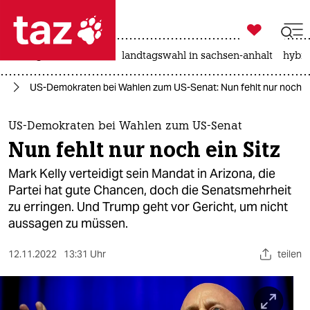

taz zahl ich
niedrigwasser
rente
landtagswahl in sachsen-anhalt
hybri

taz zahl ich
ka
US-Demokraten bei Wahlen zum US-Senat: Nun fehlt nur noch ei
taz zahl ich
themen
US-Demokraten bei Wahlen zum US-Senat
Nun fehlt nur noch ein Sitz
politik
Mark Kelly verteidigt sein Mandat in Arizona, die
öko
Partei hat gute Chancen, doch die Senatsmehrheit
zu erringen. Und Trump geht vor Gericht, um nicht
gesellschaft
aussagen zu müssen.
kultur
12.11.2022
13:31 Uhr
teilen
sport