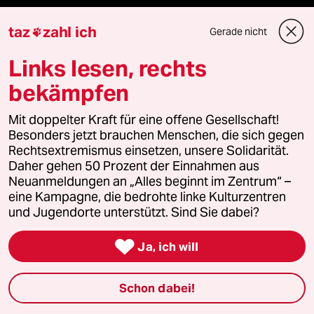
taz
zahl ich
Gerade nicht

Mehr taz Angebote
Links lesen, rechts
bekämpfen
Reisen
Mit doppelter Kraft für eine offene Gesellschaft!
Besonders jetzt brauchen Menschen, die sich gegen
Kantine
Rechtsextremismus einsetzen, unsere Solidarität.
Daher gehen 50 Prozent der Einnahmen aus
Shop
Neuanmeldungen an „Alles beginnt im Zentrum“ –
eine Kampagne, die bedrohte linke Kulturzentren
Anzeigen
und Jugendorte unterstützt. Sind Sie dabei?

Ja, ich will
Fragen & Hilfe
Schon dabei!
Feedback