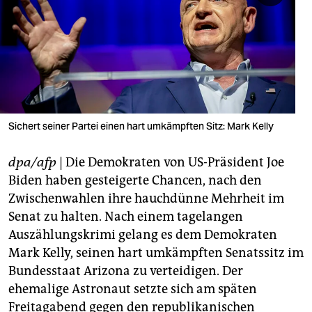
berlin
nord
wahrheit
verlag
verlag
Sichert seiner Partei einen hart umkämpften Sitz: Mark Kelly
veranstaltungen
dpa/afp
| Die Demokraten von US-Präsident Joe
shop
Biden haben gesteigerte Chancen, nach den
Zwischenwahlen ihre hauchdünne Mehrheit im
fragen & hilfe
Senat zu halten. Nach einem tagelangen
unterstützen
Auszählungskrimi gelang es dem Demokraten
Mark Kelly, seinen hart umkämpften Senatssitz im
abo
Bundesstaat Arizona zu verteidigen. Der
genossenschaft
ehemalige Astronaut setzte sich am späten
Freitagabend gegen den republikanischen