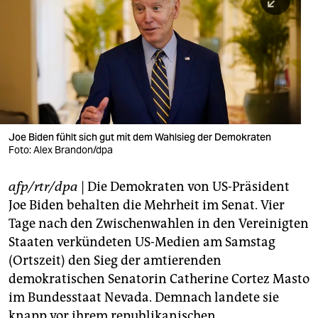
berlin
nord
wahrheit
verlag
verlag
Joe Biden fühlt sich gut mit dem Wahlsieg der Demokraten
Foto: Alex Brandon/dpa
veranstaltungen
shop
afp/rtr/dpa
| Die Demokraten von US-Präsident
Joe Biden behalten die Mehrheit im Senat. Vier
fragen & hilfe
Tage nach den Zwischenwahlen in den Vereinigten
unterstützen
Staaten verkündeten US-Medien am Samstag
(Ortszeit) den Sieg der amtierenden
abo
demokratischen Senatorin Catherine Cortez Masto
genossenschaft
im Bundesstaat Nevada. Demnach landete sie
knapp vor ihrem republikanischen