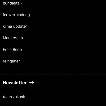
bundestalk
fernverbindung
klima update°
Mauerecho
Freie Rede
reingehen
Newsletter
team zukunft