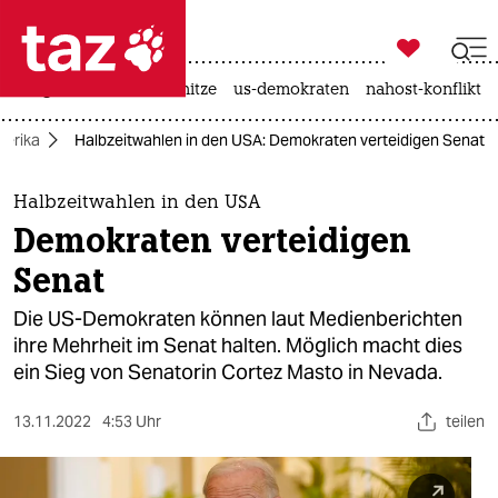

taz zahl ich
krieg in der ukraine
hitze
us-demokraten
nahost-konflikt

taz zahl ich
erika
Halbzeitwahlen in den USA: Demokraten verteidigen Senat
taz zahl ich
themen
Halbzeitwahlen in den USA
Demokraten verteidigen
politik
Senat
öko
Die US-Demokraten können laut Medienberichten
ihre Mehrheit im Senat halten. Möglich macht dies
gesellschaft
ein Sieg von Senatorin Cortez Masto in Nevada.
kultur
13.11.2022
4:53 Uhr
teilen
sport