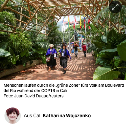
berlin
nord
wahrheit
verlag
verlag
veranstaltungen
shop
Menschen laufen durch die „grüne Zone“ fürs Volk am Boulevard
fragen & hilfe
del Río während der COP16 in Cali
Foto: Juan David Duque/reuters
unterstützen
abo
Aus Cali
Katharina Wojczenko
genossenschaft