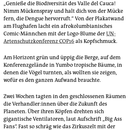
epaper login
„Genieße die Biodiversität des Valle del Cauca!
Nimm Mückenspray und halt dich von der Mücke
fern, die Dengue hervorruft.“ Von der Plakatwand
am Flughafen lacht ein afrokolumbianisches
Comic-Männchen mit der Logo-Blume der
UN-
Artenschutzkonferenz COP16
als Kopfschmuck.
Am Horizont grün und üppig die Berge, auf dem
Konferenzgelände in Yumbo tropische Bäume, in
denen die Vögel turnten, als wollten sie zeigen,
wofür es den ganzen Aufwand brauchte.
Zwei Wochen tagten in den geschlossenen Räumen
die Ver­hand­le­r:in­nen über die Zukunft des
Planeten. Über ihren Köpfen drehten sich
gigantische Ventilatoren, laut Aufschrift „Big Ass
Fans“. Fast so schräg wie das Zirkuszelt mit der