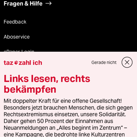
Fragen & Hilfe
Feedback
Aboservice
ePaper Login
taz
zahl ich
Gerade nicht

Downloads für Abonnierende
Links lesen, rechts
bekämpfen
© 2026 taz Verlags und Vertriebs GmbH
Alle Rechte vorbehalten. Bei rechtlichen Fragen oder für Genehmigungen
Mit doppelter Kraft für eine offene Gesellschaft!
wenden Sie sich bitte an
lizenzen@taz.de
Besonders jetzt brauchen Menschen, die sich gegen
Rechtsextremismus einsetzen, unsere Solidarität.
Daher gehen 50 Prozent der Einnahmen aus
Feedback
Redaktionsstatut
Kommune-Richtlinien
KI-
Neuanmeldungen an „Alles beginnt im Zentrum“ –
eine Kampagne, die bedrohte linke Kulturzentren