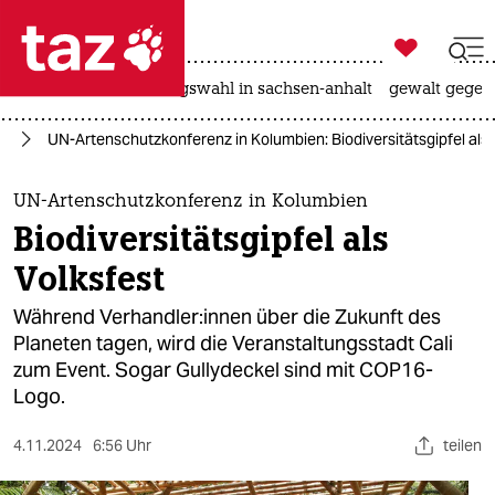

taz zahl ich
hitze
surfen
landtagswahl in sachsen-anhalt
gewalt gegen

taz zahl ich
tz
UN-Artenschutzkonferenz in Kolumbien: Biodiversitätsgipfel als 
taz zahl ich
themen
UN-Artenschutzkonferenz in Kolumbien
Biodiversitätsgipfel als
politik
Volksfest
öko
Während Ver­hand­le­r:in­nen über die Zukunft des
Planeten tagen, wird die Veranstaltungsstadt Cali
gesellschaft
zum Event. Sogar Gullydeckel sind mit COP16-
Logo.
kultur
sport
4.11.2024
6:56 Uhr
teilen