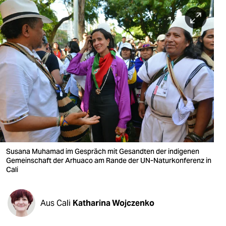
berlin
nord
wahrheit
verlag
verlag
veranstaltungen
shop
fragen & hilfe
Susana Muhamad im Gespräch mit Gesandten der indigenen
Gemeinschaft der Arhuaco am Rande der UN-Naturkonferenz in
unterstützen
Cali
abo
Aus Cali
Katharina Wojczenko
genossenschaft