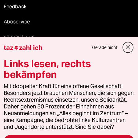
Feedback
Aboservice
ePaper Login
taz
zahl ich
Gerade nicht

Downloads für Abonnierende
Links lesen, rechts
bekämpfen
© 2026 taz Verlags und Vertriebs GmbH
Alle Rechte vorbehalten. Bei rechtlichen Fragen oder für Genehmigungen
Mit doppelter Kraft für eine offene Gesellschaft!
wenden Sie sich bitte an
lizenzen@taz.de
Besonders jetzt brauchen Menschen, die sich gegen
Rechtsextremismus einsetzen, unsere Solidarität.
Daher gehen 50 Prozent der Einnahmen aus
Feedback
Redaktionsstatut
Kommune-Richtlinien
KI-
Neuanmeldungen an „Alles beginnt im Zentrum“ –
eine Kampagne, die bedrohte linke Kulturzentren
Leitlinie
Informant
Datenschutz
Impressum
AGB
und Jugendorte unterstützt. Sind Sie dabei?