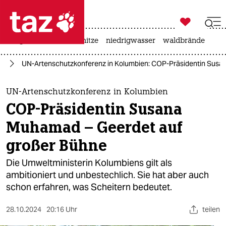

taz zahl ich
krieg in der ukraine
hitze
niedrigwasser
waldbrände

taz zahl ich
ie
UN-Artenschutzkonferenz in Kolumbien: COP-Präsidentin Susa
taz zahl ich
themen
UN-Artenschutzkonferenz in Kolumbien
COP-Präsidentin Susana
politik
Muhamad – Geerdet auf
öko
großer Bühne
gesellschaft
Die Umweltministerin Kolumbiens gilt als
ambitioniert und unbestechlich. Sie hat aber auch
kultur
schon erfahren, was Scheitern bedeutet.
sport
28.10.2024
20:16 Uhr
teilen