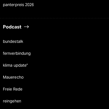
panterpreis 2026
Podcast
bundestalk
fernverbindung
klima update°
Mauerecho
Freie Rede
reingehen