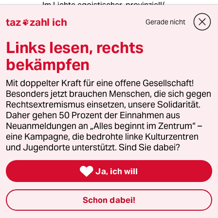
Im Lichte egoistischer, provinziell/
ökonomischer Nationalinteressen werden
taz
zahl ich
Gerade nicht

`politisch unliebsame´Nationen eben
destabilisiert und ins Chaos von
Links lesen, rechts
Selbstdestruktion getrieben!
bekämpfen
Die Scheisse ist, das "Welt" , im Lichte der
Ideen der U.N.O. , so nicht `geht´!
Mit doppelter Kraft für eine offene Gesellschaft!
Besonders jetzt brauchen Menschen, die sich gegen
Rechtsextremismus einsetzen, unsere Solidarität.
Daher gehen 50 Prozent der Einnahmen aus
Lapa
L
Neuanmeldungen an „Alles beginnt im Zentrum“ –
06.08.2018
,
23:17 Uhr
eine Kampagne, die bedrohte linke Kulturzentren
Dem amerikanischen Präsidenten sind die
und Jugendorte unterstützt. Sind Sie dabei?
Bürgerechte und die Demokratie sowas von
egal. Und die Gewaltenteilung sowieso. Was er

Ja, ich will
sich wünscht, ist ein Bürgerkrieg.
Wahrscheinlich weil man danach oder
mittendrin die besten Geschäfte machen kann.
Schon dabei!