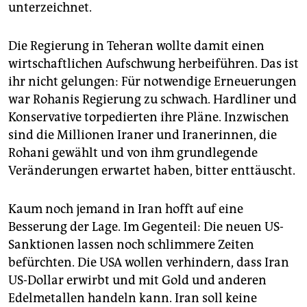
unterzeichnet.
Lkw-Fahrer treten in den Streik, um höhere Löhne zu
erkämpfen. Tankstellen geht das Benzin aus.
Die Regierung in Teheran wollte damit einen
Juni 2018: "Bazari"-Protest
wirtschaftlichen Aufschwung herbeiführen. Das ist
ihr nicht gelungen: Für notwendige Erneuerungen
Händler auf dem politisch einflussreichen Basar in
Teheran schließen ihre Geschäfte. Sie protestieren
war Rohanis Regierung zu schwach. Hardliner und
gegen den hohen Wechselkurs und verlangen klarere
Konservative torpedierten ihre Pläne. Inzwischen
Zollvorschriften.
(hag)
sind die Millionen Iraner und Iranerinnen, die
Rohani gewählt und von ihm grundlegende
Veränderungen erwartet haben, bitter enttäuscht.
Kaum noch jemand in Iran hofft auf eine
Besserung der Lage. Im Gegenteil: Die neuen US-
Sanktionen lassen noch schlimmere Zeiten
befürchten. Die USA wollen verhindern, dass Iran
US-Dollar erwirbt und mit Gold und anderen
Edelmetallen handeln kann. Iran soll keine