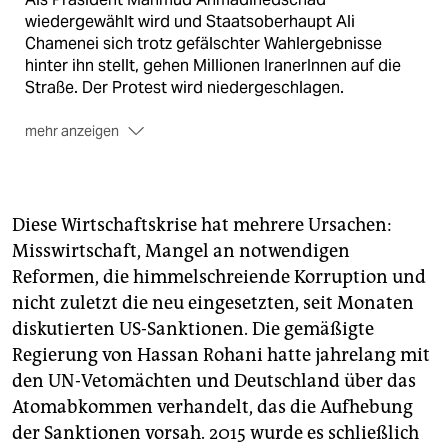
wiedergewählt wird und Staatsoberhaupt Ali
Chamenei sich trotz gefälschter Wahlergebnisse
hinter ihn stellt, gehen Millionen IranerInnen auf die
Straße. Der Protest wird niedergeschlagen.
mehr anzeigen
Dezember 2017: Kopftuchproteste
Frauen beginnen gegen den Schleierzwang zu
protestieren, indem sie ihre Kopftücher als Fahne an
Diese Wirtschaftskrise hat mehrere Ursachen:
einen Stock hängen. Dutzende Frauen sind seitdem
Misswirtschaft, Mangel an notwendigen
im Zuge der Proteste festgenommen worden.
Reformen, die himmelschreiende Korruption und
Januar 2018: regimekritische Demonstrationen
nicht zuletzt die neu eingesetzten, seit Monaten
diskutierten US-Sanktionen. Die gemäßigte
Proteste mit 25 Toten und rund 4.000 Festnahmen
sorgen international für Schlagzeilen. Seither kommt
Regierung von Hassan Rohani hatte jahrelang mit
es immer wieder zu kleineren Demos. Das Ausmaß
den UN-Vetomächten und Deutschland über das
von 2009 haben sie jedoch bislang nicht erreicht.
Atomabkommen verhandelt, das die Aufhebung
der Sanktionen vorsah. 2015 wurde es schließlich
Mai 2018: Trucker-Streik