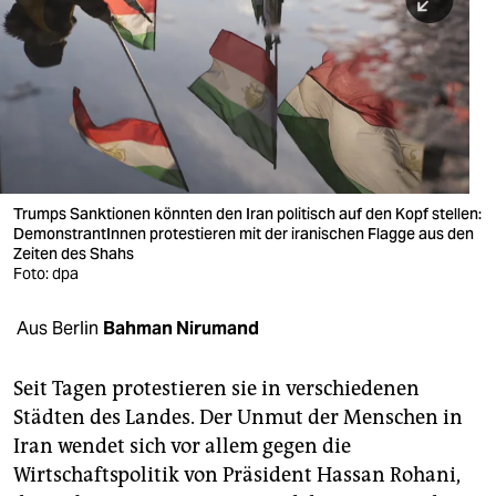
berlin
nord
wahrheit
verlag
verlag
Trumps Sanktionen könnten den Iran politisch auf den Kopf stellen:
DemonstrantInnen protestieren mit der iranischen Flagge aus den
veranstaltungen
Zeiten des Shahs
Foto: dpa
shop
fragen & hilfe
Aus Berlin
Bahman Nirumand
unterstützen
Seit Tagen protestieren sie in verschiedenen
abo
Städten des Landes. Der Unmut der Menschen in
Iran wendet sich vor allem gegen die
genossenschaft
Wirtschaftspolitik von Präsident Hassan Rohani,