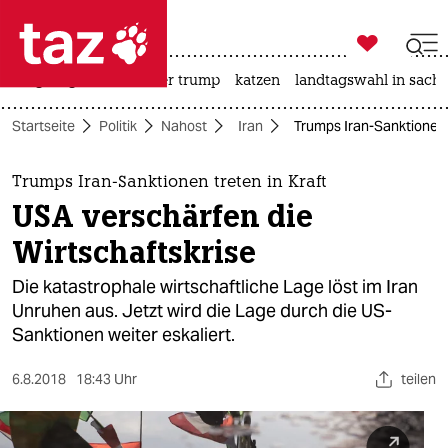

taz zahl ich
bergsteigen
usa unter trump
katzen
landtagswahl in sachs

taz zahl ich
Startseite
Politik
Nahost
Iran
Trumps Iran-Sanktionen t
taz zahl ich
themen
Trumps Iran-Sanktionen treten in Kraft
USA verschärfen die
politik
Wirtschaftskrise
öko
Die katastrophale wirtschaftliche Lage löst im Iran
Unruhen aus. Jetzt wird die Lage durch die US-
gesellschaft
Sanktionen weiter eskaliert.
kultur
6.8.2018
18:43 Uhr
teilen
sport