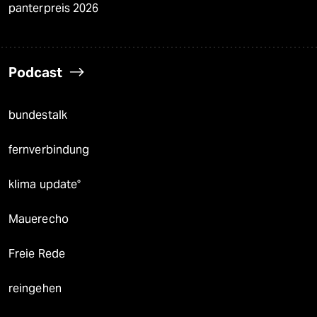
panterpreis 2026
Podcast
bundestalk
fernverbindung
klima update°
Mauerecho
Freie Rede
reingehen