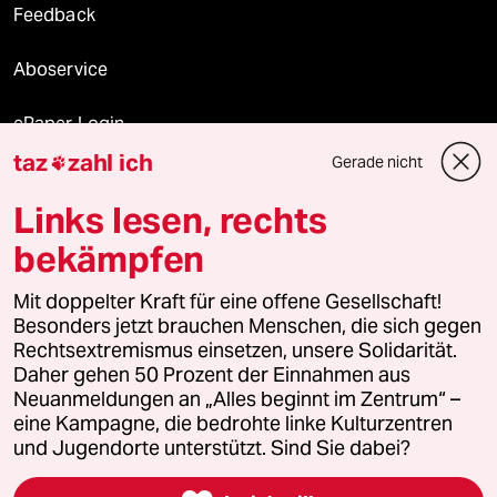
Feedback
Aboservice
ePaper Login
taz
zahl ich
Gerade nicht

Downloads für Abonnierende
Links lesen, rechts
bekämpfen
© 2026 taz Verlags und Vertriebs GmbH
Mit doppelter Kraft für eine offene Gesellschaft!
Alle Rechte vorbehalten. Bei rechtlichen Fragen oder für Genehmigungen
wenden Sie sich bitte an
lizenzen@taz.de
Besonders jetzt brauchen Menschen, die sich gegen
Rechtsextremismus einsetzen, unsere Solidarität.
Daher gehen 50 Prozent der Einnahmen aus
Feedback
Redaktionsstatut
Kommune-Richtlinien
KI-
Neuanmeldungen an „Alles beginnt im Zentrum“ –
eine Kampagne, die bedrohte linke Kulturzentren
Leitlinie
Informant
Datenschutz
Impressum
AGB
und Jugendorte unterstützt. Sind Sie dabei?
Seitenwende
Einwilligungen widerrufen (Ads)