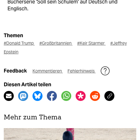
Bücherserie 'Soll sein Schulem' auf Deutsch und
Englisch.
Themen
#Donald Trump
#Großbritannien
#Keir Starmer
#Jeffrey
Epstein
Feedback
Kommentieren
Fehlerhinweis
Diesen Artikel teilen
Mehr zum Thema