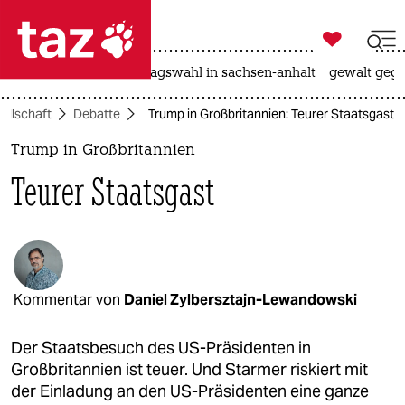

taz zahl ich
nahost-konflikt
landtagswahl in sachsen-anhalt
gewalt gege

taz zahl ich
ellschaft
Debatte
Trump in Großbritannien: Teurer Staatsgast
taz zahl ich
Trump in Großbritannien
themen
Teurer Staatsgast
politik
öko
gesellschaft
Kommentar von
Daniel Zylbersztajn-Lewandowski
kultur
Der Staatsbesuch des US-Präsidenten in
sport
Großbritannien ist teuer. Und Starmer riskiert mit
der Einladung an den US-Präsidenten eine ganze