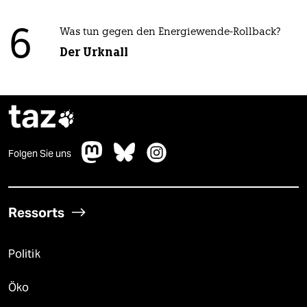
6
Was tun gegen den Energiewende-Rollback?
Der Urknall
taz

Folgen Sie uns
Ressorts
Politik
Öko