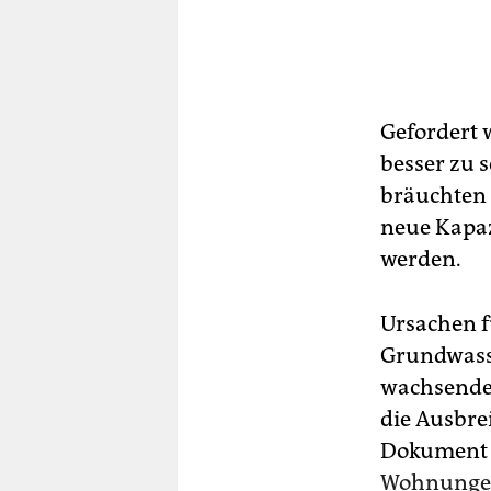
Gefordert 
besser zu 
bräuchten 
neue Kapaz
werden.
Ursachen f
Grundwasse
wachsende
die Ausbre
Dokument h
Wohnung