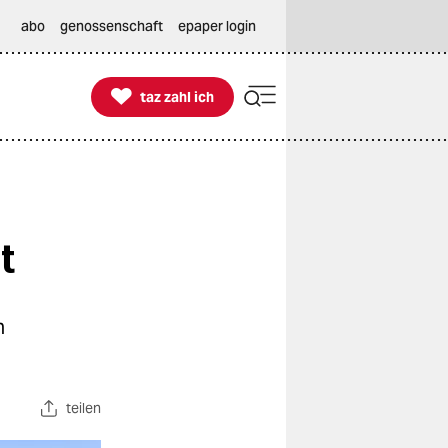
abo
genossenschaft
epaper login

taz zahl ich
taz zahl ich
t
n
teilen