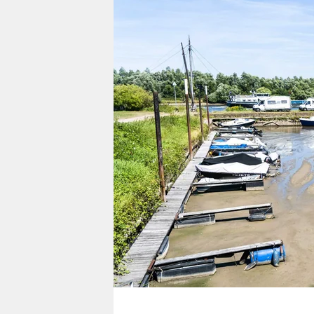
berlin
nord
wahrheit
verlag
verlag
veranstaltungen
shop
fragen & hilfe
unterstützen
abo
genossenschaft