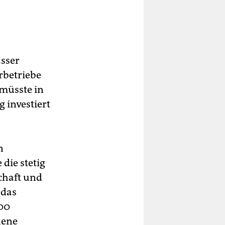
asser
rbetriebe
müsste in
 investiert
n
die stetig
chaft und
 das
000
hene