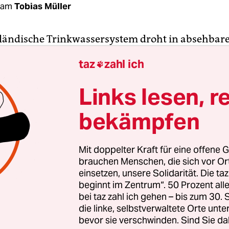
dam
Tobias Müller
ländische Trinkwassersystem droht in absehbarer
iner Kapazitäten zu erreichen. Davor warnt die 
taz
zahl ich

versorgungsunternehmen in den Niederlanden (
ng dieser Woche veröffentlichten Analyse. Ohne z
Links lesen, r
könnte dem Land, das weltweit für sein
bekämpfen
gement bekennt ist, innerhalb weniger Jahre e
ser bevorstehen. “Alle finden es selbstverständli
 dem Kran kommt. Aber dem ist nicht so. Und das
Mit doppelter Kraft für eine offene G
regend“, zitiert das
NRC Handelsblad
den Vewin
brauchen Menschen, die sich vor O
en Peter van der Velden.
einsetzen, unsere Solidarität. Die ta
beginnt im Zentrum“. 50 Prozent a
bei taz zahl ich gehen – bis zum 30
030, heißt es in dem Dokument, müssen alle zehn
die linke, selbstverwaltete Orte unte
es Wasser produzieren, anders könnten sie ihrer
bevor sie verschwinden. Sind Sie da