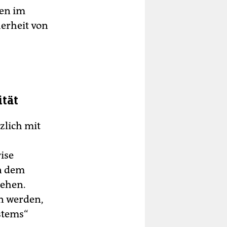
nen im
erheit von
tät
zlich mit
ise
n dem
tehen.
n werden,
ystems“