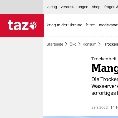
hautnavigation anspringen
hauptinhalt anspringen
footer anspringen
verlag
veranstaltungen
shop
fragen &
krieg in der ukraine
hitze
niedrigwa

taz zahl ich
taz zahl ich
Startseite
Öko
Konsum
Trocken
themen
politik
Trockenheit
Mang
öko
Die Trocken
gesellschaft
Wasservers
sofortiges 
kultur
sport
29.9.2022
14:1