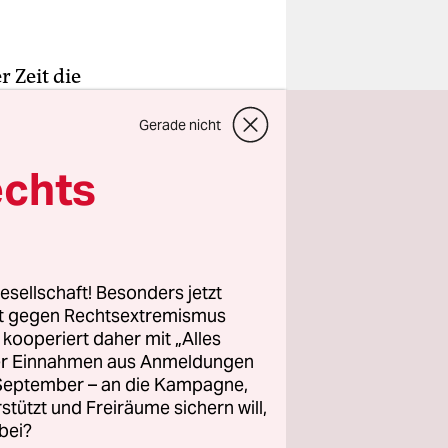
 Zeit die
Vereinigung
Gerade nicht
Vewin) in
usätzliche
echts
in
Mangel
ch, dass
 ist
esellschaft! Besonders jetzt
-
rt gegen Rechtsextremismus
z kooperiert daher mit „Alles
ller Einnahmen aus Anmeldungen
. September – an die Kampagne,
 Betriebe
rstützt und Freiräume sichern will,
bei?