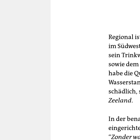
Regional i
im Südwest
sein Trink
sowie dem 
habe die Q
Wasserstan
schädlich,
Zeeland
.
In der ben
eingericht
“
Zonder wa