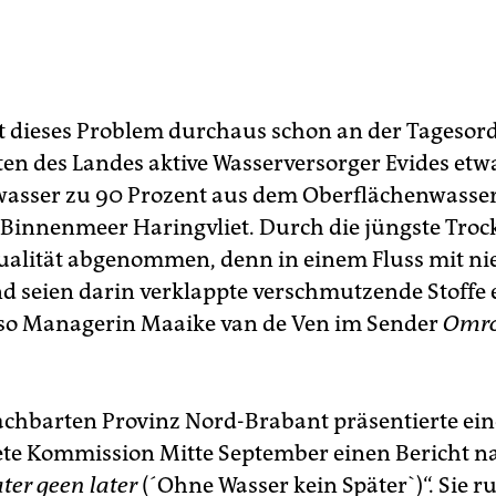
st dieses Problem durchaus schon an der Tagesor
en des Landes aktive Wasserversorger Evides etw
wasser zu 90 Prozent aus dem Oberflächenwasse
Binnenmeer Haringvliet. Durch die jüngste Troc
ualität abgenommen, denn in einem Fluss mit n
d seien darin verklappte verschmutzende Stoffe 
 so Managerin Maaike van de Ven im Sender
Omr
achbarten Provinz Nord-Brabant präsentierte ein
ete Kommission Mitte September einen Bericht 
ter geen later
(´Ohne Wasser kein Später`)“. Sie ru