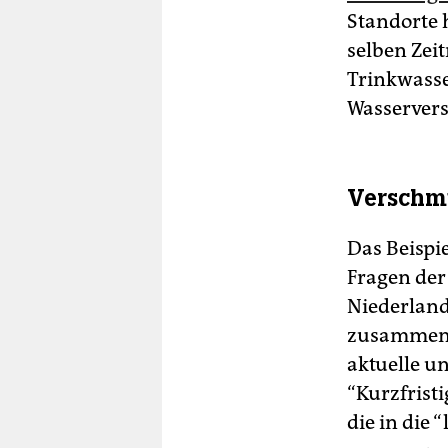
Standorte 
selben Zei
Trinkwasse
Wasserver
Verschmu
Das Beispi
Fragen der
Niederland
zusammenh
aktuelle u
“Kurzfrist
die in die 