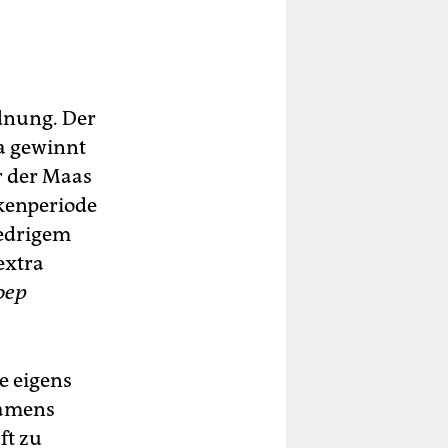
dnung. Der
a gewinnt
r der Maas
kenperiode
iedrigem
extra
oep
e eigens
namens
ft zu