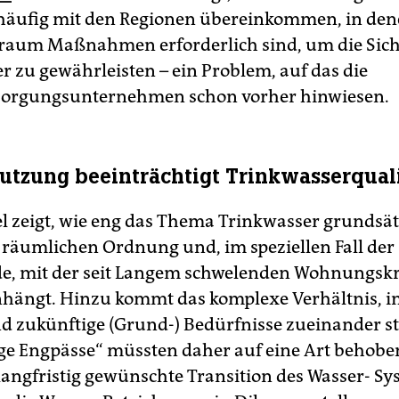
häufig mit den Regionen übereinkommen, in de
traum Maßnahmen erforderlich sind, um die Sich
r zu gewährleisten – ein Problem, auf das die
sorgungsunternehmen schon vorher hinwiesen.
tzung beeinträchtigt Trinkwasserquali
el zeigt, wie eng das Thema Trinkwasser grundsät
 räumlichen Ordnung und, im speziellen Fall der
e, mit der seit Langem schwelenden Wohnungskr
ängt. Hinzu kommt das komplexe Verhältnis, i
nd zukünftige (Grund-) Bedürfnisse zueinander s
ige Engpässe“ müssten daher auf eine Art behobe
“langfristig gewünschte Transition des Wasser- S