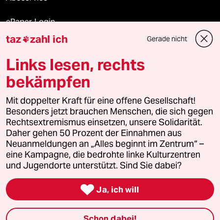
ePaper Login
taz
zahl ich
Gerade nicht

Downloads für Abonnierende
Links lesen, rechts
bekämpfen
© 2026 taz Verlags und Vertriebs GmbH
Mit doppelter Kraft für eine offene Gesellschaft!
Alle Rechte vorbehalten. Bei rechtlichen Fragen oder für Genehmigungen
wenden Sie sich bitte an
lizenzen@taz.de
Besonders jetzt brauchen Menschen, die sich gegen
Rechtsextremismus einsetzen, unsere Solidarität.
Daher gehen 50 Prozent der Einnahmen aus
Feedback
Redaktionsstatut
Kommune-Richtlinien
KI-
Neuanmeldungen an „Alles beginnt im Zentrum“ –
eine Kampagne, die bedrohte linke Kulturzentren
Leitlinie
Informant
Datenschutz
Impressum
AGB
und Jugendorte unterstützt. Sind Sie dabei?
Seitenwende
Einwilligungen widerrufen (Ads)

Ja, ich will
Schon dabei!