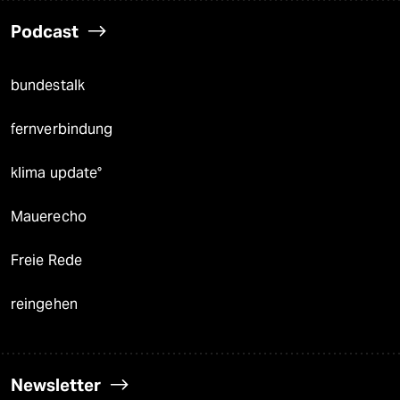
Podcast
bundestalk
fernverbindung
klima update°
Mauerecho
Freie Rede
reingehen
Newsletter