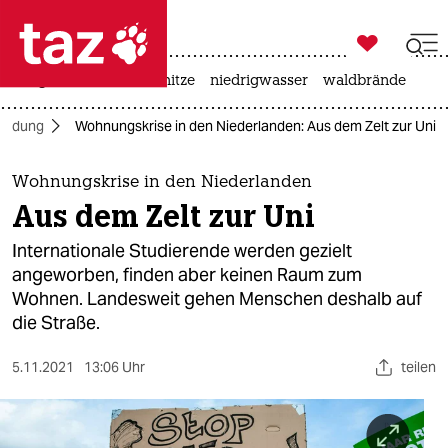

taz zahl ich
krieg in der ukraine
hitze
niedrigwasser
waldbrände

taz zahl ich
Bildung
Wohnungskrise in den Niederlanden: Aus dem Zelt zur Uni
taz zahl ich
themen
Wohnungskrise in den Niederlanden
Aus dem Zelt zur Uni
politik
Internationale Studierende werden gezielt
öko
angeworben, finden aber keinen Raum zum
Wohnen. Landesweit gehen Menschen deshalb auf
gesellschaft
die Straße.
kultur
5.11.2021
13:06 Uhr
teilen
sport