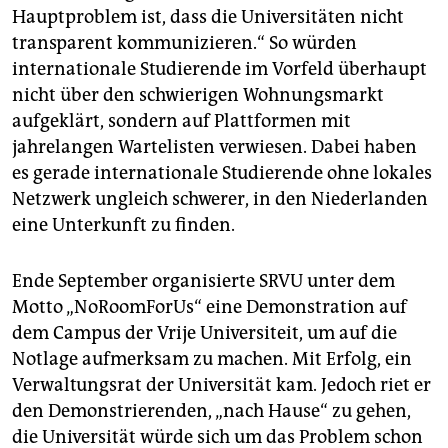
kaum verbreitet ist.
Hauptproblem ist, dass die Universitäten nicht
Auswege
transparent kommunizieren.“ So würden
internationale Studierende im Vorfeld überhaupt
Die Nie­der­län­de­r*in­nen gehen seit Monaten auf die
nicht über den schwierigen Wohnungsmarkt
Straße. Der Woonopstand (übersetzt: Wohnaufstand),
aufgeklärt, sondern auf Plattformen mit
der bereits in mehreren Städten Demonstrationen
durchführte, fordert, dass die Bekämpfung der
jahrelangen Wartelisten verwiesen. Dabei haben
drohenden Obdachlosigkeit endlich höchste Priorität
es gerade internationale Studierende ohne lokales
wird, mindestens 4 Milliarden Euro jährlich in
Netzwerk ungleich schwerer, in den Niederlanden
öffentlichen Wohnraum investiert werden und der
eine Unterkunft zu finden.
Hypothekenzinsabzug deutlich gesenkt wird.
(taz)
Ende September organisierte SRVU unter dem
Motto „NoRoomForUs“ eine Demonstration auf
dem Campus der Vrije Universiteit, um auf die
Notlage aufmerksam zu machen. Mit Erfolg, ein
Verwaltungsrat der Universität kam. Jedoch riet er
den Demonstrierenden, „nach Hause“ zu gehen,
die Universität würde sich um das Problem schon