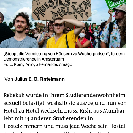
berlin
nord
wahrheit
verlag
verlag
„Stoppt die Vermietung von Häusern zu Wucherpreisen!“, fordern
Demonstrierende in Amsterdam
veranstaltungen
Foto: Romy Arroyo Fernandez/imago
shop
Von
Julius E. O. Fintelmann
fragen & hilfe
Rebekah wurde in ihrem Studierendenwohnheim
unterstützen
sexuell belästigt, weshalb sie auszog und nun von
Hotel zu Hotel wechseln muss. Rishi aus Mumbai
abo
lebt mit 14 anderen Studierenden in
genossenschaft
Hostelzimmern und muss jede Woche sein Hostel