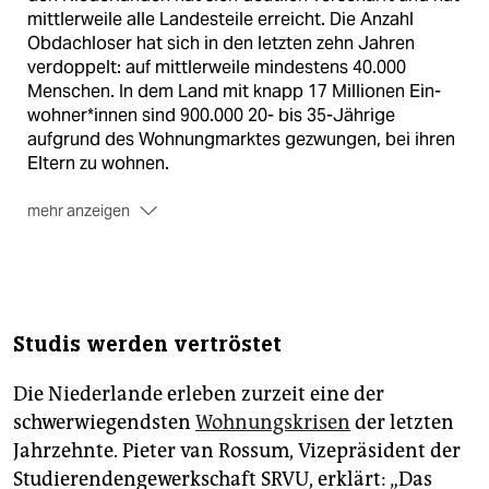
mittlerweile alle Landesteile erreicht. Die Anzahl
Obdachloser hat sich in den letzten zehn Jahren
verdoppelt: auf mittlerweile mindestens 40.000
Menschen. In dem Land mit knapp 17 Millionen Ein­
woh­ne­r*in­nen sind 900.000 20- bis 35-Jährige
aufgrund des Wohnungmarktes gezwungen, bei ihren
Eltern zu wohnen.
mehr anzeigen
Ursachen
Die Regierung der rechtsliberalen VVD unter
Premierminister Mark Rutte löste viele bis dato
existierende soziale Sicherungen auf, indem sie
Studis werden vertröstet
beispielsweise Haus­be­sit­ze­r*in­nen überproportionale
finanzielle Zuschüsse gewährte. Der
Die Niederlande erleben zurzeit eine der
Hypothekenzinsabzug ist in den Niederlanden extrem
hoch: Knapp 43 Prozent der Zinsen auf eine Hypothek
schwerwiegendsten
Wohnungskrisen
der letzten
können von der Steuer abgesetzt werden. Das führt
Jahrzehnte. Pieter van Rossum, Vizepräsident der
dazu, dass Mieten in besser verdienenden Kreisen
Studierendengewerkschaft SRVU, erklärt: „Das