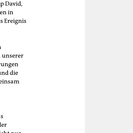
p David,
en in
s Ereignis
n
n unserer
erungen
und die
meinsam
as
der