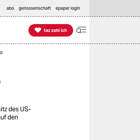
abo
genossenschaft
epaper login

taz zahl ich
taz zahl ich
id
p
itz des US-
auf den