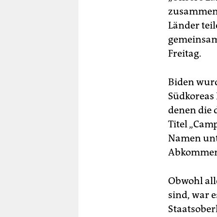
zusammenar
Länder tei
gemeinsame
Freitag.
Biden wurd
Südkoreas 
denen die 
Titel „Cam
Namen unte
Abkommens 
Obwohl all
sind, war e
Staatsober