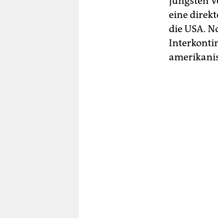
jüngsten V
eine direk
die USA. N
Interkontin
amerikanis