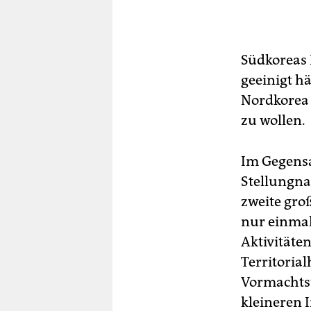
Südkoreas P
geeinigt h
Nordkorea
zu wollen.
Im Gegensa
Stellungna
zweite gro
nur einmal
Aktivitäte
Territorial
Vormachtst
kleineren I