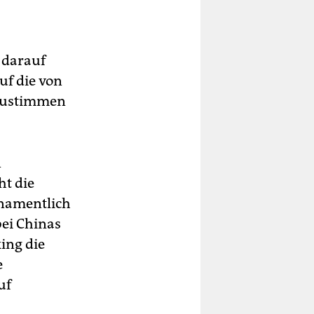
h darauf
uf die von
bzustimmen
n
t die
 namentlich
bei Chinas
ing die
e
uf