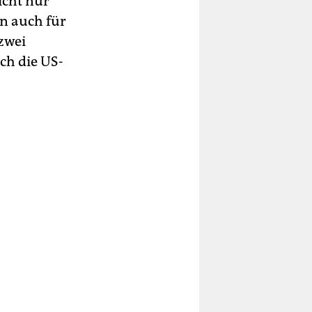
icht nur
n auch für
zwei
uch die US-