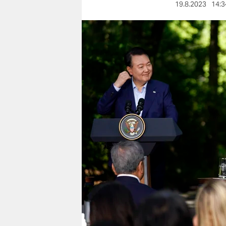
berlin
19.8.2023
14:3
nord
wahrheit
verlag
verlag
veranstaltungen
shop
fragen & hilfe
unterstützen
abo
genossenschaft