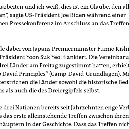
beiten und ich weiß, dies ist ein Glaube, den all
len“, sagte US-Präsident Joe Biden während einer
n Pressekonferenz im Anschluss an das Treffe
e dabei von Japans Premierminister Fumio Kish
Präsident Yoon Suk Yeol flankiert. Die Vereinbar
drei Länder am Freitag zugestimmt hatten, erhiel
p David Principles“ (Camp-David-Grundlagen). M
rstrichen die Länder sowohl die historische Be
als auch die des Dreiergipfels selbst.
e drei Nationen bereits seit Jahrzehnten enge Ve
s das erste alleinstehende Treffen zwischen ihren
häuptern in der Geschichte. Dass das Treffen nic