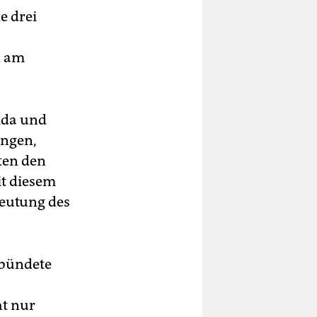
e drei
n am
ida und
ungen,
ten den
it diesem
deutung des
rbündete
ht nur