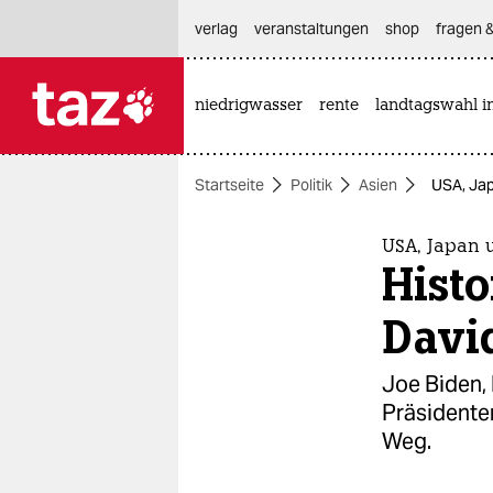
hautnavigation anspringen
hauptinhalt anspringen
footer anspringen
verlag
veranstaltungen
shop
fragen &
niedrigwasser
rente
landtagswahl i

taz zahl ich
taz zahl ich
Startseite
Politik
Asien
USA, Jap
themen
politik
USA, Japan 
Histo
öko
Davi
gesellschaft
Joe Biden,
kultur
Präsidenten
Weg.
sport