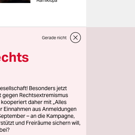
Harnik/dpa
korea und
Gerade nicht
zwischen
echts
ale und
ensivierte
ärisch
von großer
esellschaft! Besonders jetzt
rt gegen Rechtsextremismus
z kooperiert daher mit „Alles
htung einer
ller Einnahmen aus Anmeldungen
. September – an die Kampagne,
rstützt und Freiräume sichern will,
bei?
e