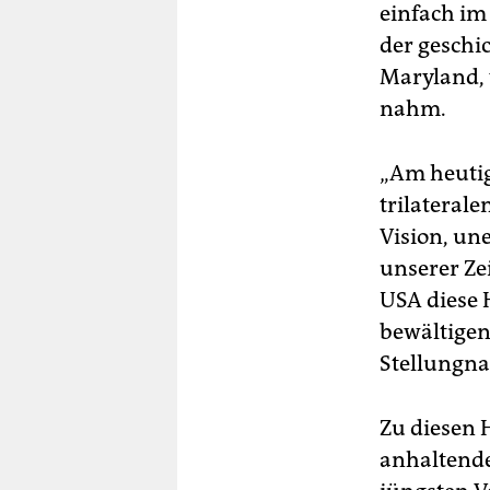
einfach im
der geschi
Maryland, 
nahm.
„Am heutig
trilateral
Vision, un
unserer Ze
USA diese 
bewältigen
Stellungn
Zu diesen 
anhaltende