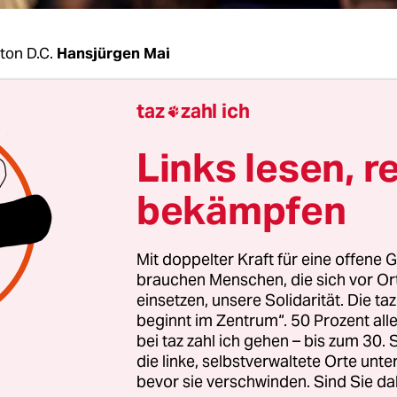
ton D.C.
Hansjürgen Mai
taz
zahl ich
enkunft der Staatsoberhäupter aus Japan, Süd

dete mit einer Vereinbarung, die Beziehungen 
Links lesen, r
 Nationen zu vertiefen und im Hinblick auf nation
Sicherheitsfragen deutlich auszuweiten. Diese int
bekämpfen
n sei besonders vor dem Hintergrund eines milit
 Chinas und eines unberechenbaren Nordkoreas 
Mit doppelter Kraft für eine offene G
.
brauchen Menschen, die sich vor O
einsetzen, unsere Solidarität. Die ta
chen militärischen Trainingsübungen, der Einric
beginnt im Zentrum“. 50 Prozent a
bei taz zahl ich gehen – bis zum 30
r besseren Koordination von Gegenschlägen im
die linke, selbstverwaltete Orte unte
- und Angriffsfall sowie einem verbesserten
bevor sie verschwinden. Sind Sie da
nsaustausch wollen die drei Länder in Zukunft di