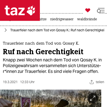

taz zahl ich
krieg in der ukraine
hitze
niedrigwasser
waldbrände

taz zahl ich
us
Trauerfeier nach dem Tod von Qosay K.: Ruf nach Gerechtigkeit
taz zahl ich
themen
Trauerfeier nach dem Tod von Qosay K.
Ruf nach Gerechtigkeit
politik
Knapp zwei Wochen nach dem Tod von Qosay K. in
öko
Polizeigewahrsam versammelten sich Un­ter­stüt­ze­
r*in­nen zur Trauerfeier. Es sind viele Fragen offen.
gesellschaft
19.3.2021
12:33 Uhr
teilen
kultur
sport