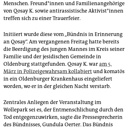
epaper login
Menschen. Freun­d*in­nen und Familienangehörige
von Qosay K. sowie antirassistische Ak­ti­vis­t*in­nen
treffen sich zu einer Trauerfeier.
Initiiert wurde diese vom „Bündnis in Erinnerung
an ­Qosay“. Am vergangenen Freitag hatte bereits
die Beerdigung des jungen Mannes im Kreis seiner
Familie und der jesidischen Gemeinde in
Oldenburg stattgefunden. Qosay K. war
am 5.
März in Polizeigewahrsam kollabiert
und komatös
in ein Oldenburger Krankenhaus eingeliefert
worden, wo er in der gleichen Nacht verstarb.
Zentrales Anliegen der Veranstaltung im
Wollepark sei es, der Entmenschlichung durch den
Tod entgegenzuwirken, sagte die Pressesprecherin
des Bündnisses, Gundula Oerter. Das Bündnis