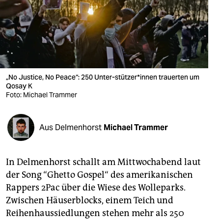
berlin
nord
wahrheit
verlag
„No Justice, No Peace“: 250 Unter-stützer*innen trauerten um
verlag
Qosay K
Foto: Michael Trammer
veranstaltungen
shop
Aus Delmenhorst
Michael Trammer
fragen & hilfe
In Delmenhorst schallt am Mittwochabend laut
unterstützen
der Song “Ghetto Gospel“ des amerikanischen
abo
Rappers 2Pac über die Wiese des Wolleparks.
Zwischen Häuserblocks, einem Teich und
genossenschaft
Reihenhaussiedlungen stehen mehr als 250