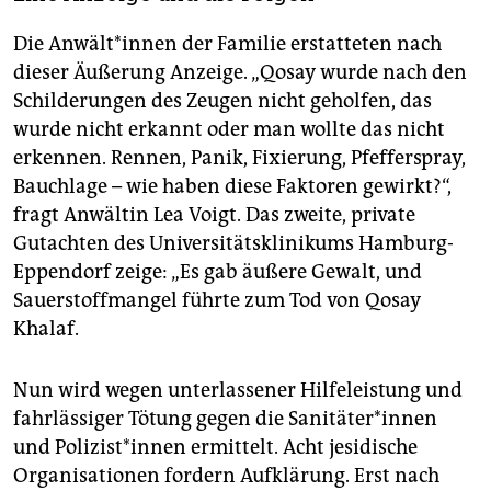
Die An­wäl­t*in­nen der Familie erstatteten nach
dieser Äußerung Anzeige. „Qosay wurde nach den
Schilderungen des Zeugen nicht geholfen, das
wurde nicht erkannt oder man wollte das nicht
erkennen. Rennen, Panik, Fixierung, Pfefferspray,
Bauchlage – wie haben diese Faktoren gewirkt?“,
fragt Anwältin Lea Voigt. Das zweite, private
Gutachten des Universitätsklinikums Hamburg-
Eppendorf zeige: „Es gab äußere Gewalt, und
Sauer­stoffmangel führte zum Tod von Qosay
Khalaf.
Nun wird wegen unterlassener Hilfeleistung und
fahrlässiger Tötung gegen die Sa­ni­tä­te­r*in­nen
und Po­li­zis­t*in­nen ermittelt. Acht jesidische
Organisationen fordern Aufklärung. Erst nach