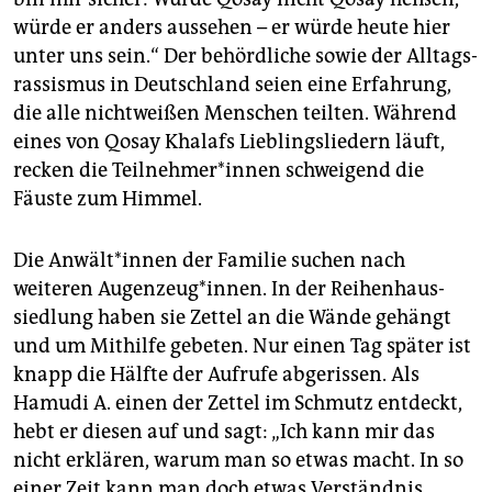
würde er anders aussehen – er würde heute hier
unter uns sein.“ Der behördliche sowie der Alltags­
rassismus in Deutschland seien eine Erfahrung,
die alle nichtweißen Menschen teilten. Während
eines von Qosay Khalafs Lieblingsliedern läuft,
recken die Teil­neh­me­r*in­nen schweigend die
Fäuste zum Himmel.
Die An­wäl­t*in­nen der Familie suchen nach
weiteren Augenzeug*innen. In der Reihenhaus­
siedlung haben sie Zettel an die Wände gehängt
und um Mithilfe gebeten. Nur einen Tag später ist
knapp die Hälfte der Au­fru­fe abgerissen. Als
Hamudi A. einen der Zettel im Schmutz entdeckt,
hebt er diesen auf und sagt: „Ich kann mir das
nicht erklären, warum man so etwas macht. In so
einer Zeit kann man doch etwas Verständnis