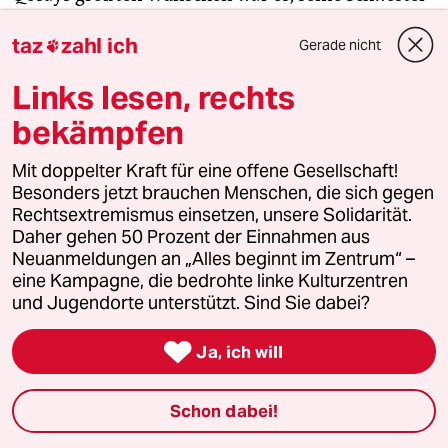
in diesem Leben noch einmal zu sehen. Aber leider
taz
zahl ich
Gerade nicht
wird das nie wieder passieren.“

Links lesen, rechts
bekämpfen
Die Engagierten stärken
Mit doppelter Kraft für eine offene Gesellschaft!
Der drohende Erfolg der AfD bei den kommenden
Besonders jetzt brauchen Menschen, die sich gegen
Landtagswahlen zeigt, wie stark rechtsextreme
Rechtsextremismus einsetzen, unsere Solidarität.
Daher gehen 50 Prozent der Einnahmen aus
Kräfte inzwischen geworden sind. Gerade jetzt
Neuanmeldungen an „Alles beginnt im Zentrum“ –
braucht es Zusammenhalt und Solidarität. Auch
eine Kampagne, die bedrohte linke Kulturzentren
und vor allem mit den Menschen, die sich vor Ort
und Jugendorte unterstützt. Sind Sie dabei?
für eine starke Zivilgesellschaft einsetzen. Die taz
kooperiert deshalb mit "Alles beginnt im

Ja, ich will
Zentrum". Die Kampagne unterstützt bundesweit
linke, selbstverwaltete Orte und baut einen
Schon dabei!
solidarischen Fonds für deren Schutz und Erhalt
auf. Eine offene Gesellschaft braucht guten, frei