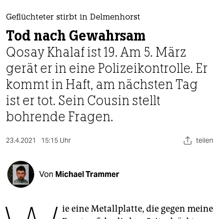
berlin
Geflüchteter stirbt in Delmenhorst
nord
Tod nach Gewahrsam
wahrheit
Qosay Khalaf ist 19. Am 5. März
gerät er in eine Polizeikontrolle. Er
verlag
kommt in Haft, am nächsten Tag
verlag
ist er tot. Sein Cousin stellt
veranstaltungen
bohrende Fragen.
shop
23.4.2021
15:15 Uhr
teilen
fragen & hilfe
unterstützen
Von
Michael Trammer
abo
genossenschaft
ie eine Metallplatte, die gegen meine