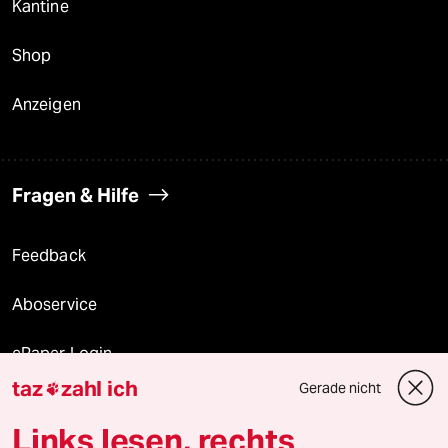
Kantine
Shop
Anzeigen
Fragen & Hilfe
Feedback
Aboservice
ePaper Login
taz
zahl ich
Gerade nicht

Downloads für Abonnierende
Links lesen, rechts