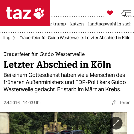

taz zahl ich
bergsteigen
usa unter trump
katzen
landtagswahl in sachs

taz zahl ich
Alltag
Trauerfeier für Guido Westerwelle: Letzter Abschied in Köln
taz zahl ich
themen
Trauerfeier für Guido Westerwelle
Letzter Abschied in Köln
politik
Bei einem Gottesdienst haben viele Menschen des
öko
früheren Außenministers und FDP-Politikers Guido
Westerwelle gedacht. Er starb im März an Krebs.
gesellschaft
2.4.2016
14:03 Uhr
teilen
kultur
sport