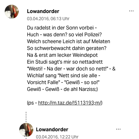
Lowandorder
03.04.2016
,
06:13 Uhr
Du radelst in der Sonn vorbei -
Huch - was denn? so viel Polizei?
Welch scheene Leich ist auf Melaten
So schwerbewacht dahin geraten?
Na & erst am lecker Weindepot
Ein Studi sagt's mir so nettadrett
"Westi! - Na der - war doch so nett!" - &
Wichlaf sang "Nett sind sie alle -
Vorsicht Falle" - "Gewiß - so so!"
Gewiß - Gewiß - de ahl Narziss;)
(ps -
http://m.taz.de/!5113193;m/
)
Lowandorder
03.04.2016
,
12:22 Uhr