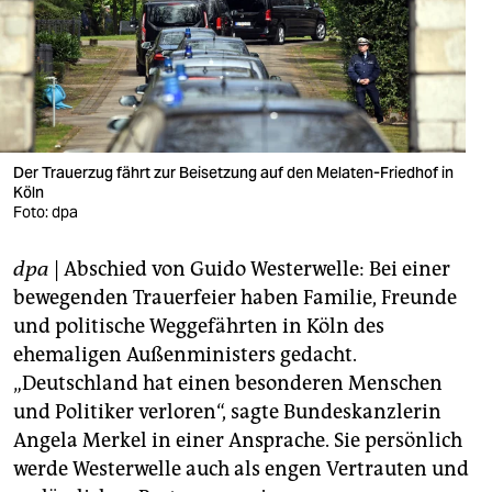
berlin
nord
wahrheit
verlag
Der Trauerzug fährt zur Beisetzung auf den Melaten-Friedhof in
Köln
verlag
Foto: dpa
veranstaltungen
dpa
| Abschied von Guido Westerwelle: Bei einer
shop
bewegenden Trauerfeier haben Familie, Freunde
fragen & hilfe
und politische Weggefährten in Köln des
ehemaligen Außenministers gedacht.
unterstützen
„Deutschland hat einen besonderen Menschen
und Politiker verloren“, sagte Bundeskanzlerin
abo
Angela Merkel in einer Ansprache. Sie persönlich
genossenschaft
werde Westerwelle auch als engen Vertrauten und