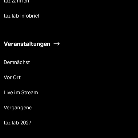
taz zahl ich
taz lab Infobrief
Veranstaltungen
Demnächst
Vor Ort
Live im Stream
Vergangene
taz lab 2027