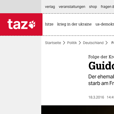
hautnavigation anspringen
hauptinhalt anspringen
footer anspringen
verlag
veranstaltungen
shop
fragen &
hitze
krieg in der ukraine
us-demokr

taz zahl ich
taz zahl ich
Startseite
Politik
Deutschland
F
themen
politik
Folge der K
Guid
öko
Der ehemal
gesellschaft
starb am F
kultur
18.3.2016
14:4
sport