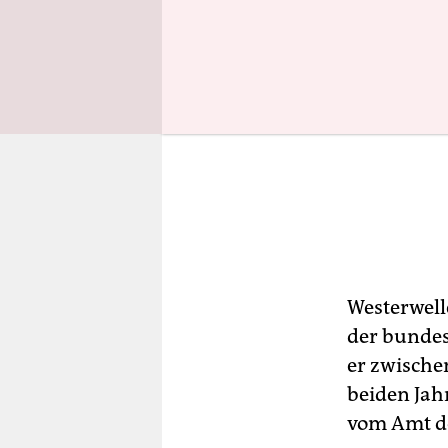
Westerwell
der bundes
er zwische
beiden Jah
vom Amt de