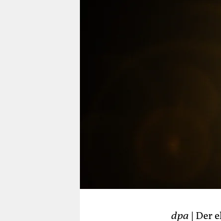
berlin
nord
wahrheit
verlag
verlag
veranstaltungen
shop
fragen & hilfe
unterstützen
abo
genossenschaft
dpa
| Der 