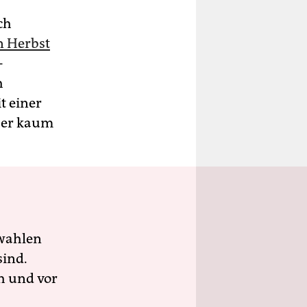
ch
n Herbst
-
h
t einer
 er kaum
wahlen
sind.
h und vor