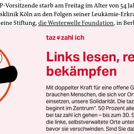
P-Vorsitzende starb am Freitag im Alter von 54 Ja
tsklinik Köln an den Folgen seiner Leukämie-Erk
 seine Stiftung,
die Westerwelle Foundation
, in Ber
e war im Juni 2014 – ein halbes Jahr nach seinem
taz
zahl ich

n aus dem Auswärtigen Amt – eine besonders s
lutkrebs diagnostiziert worden.
Links lesen, r
bekämpfen
mepage der Westerwelle-Stiftung
war am Freitag 
es
zusammen mit seinem Lebenspartner Michael
eben steht: „Wir haben gekämpft. Wir hatten das Z
Mit doppelter Kraft für eine offene G
 sind dankbar für eine unglaublich tolle gemeins
brauchen Menschen, die sich vor O
leibt.“
einsetzen, unsere Solidarität. Die ta
beginnt im Zentrum“. 50 Prozent a
bei taz zahl ich gehen – bis zum 30
die linke, selbstverwaltete Orte unte
bevor sie verschwinden. Sind Sie da