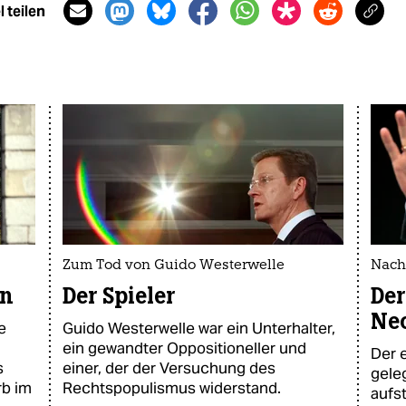
 teilen
Zum Tod von Guido Westerwelle
Nach
ln
Der Spieler
De
Neo
e
Guido Westerwelle war ein Unterhalter,
ein gewandter Oppositioneller und
Der 
s
einer, der der Versuchung des
gele
rb im
Rechtspopulismus widerstand.
aufs