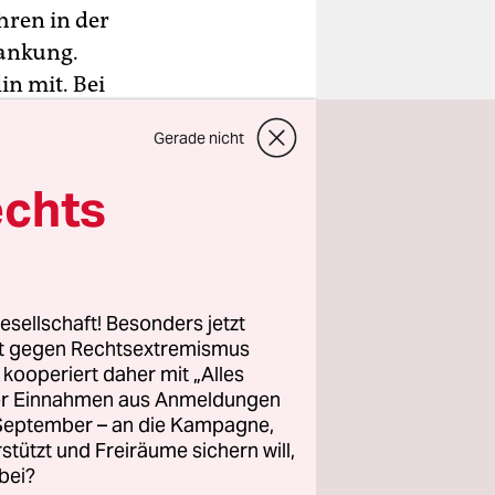
hren in der
rankung.
lin mit. Bei
Gerade nicht
chlimme
echts
ein Foto
 Mronz zu
iel vor
esellschaft! Besonders jetzt
ame Zeit.
rt gegen Rechtsextremismus
z kooperiert daher mit „Alles
ller Einnahmen aus Anmeldungen
. September – an die Kampagne,
rstützt und Freiräume sichern will,
bei?