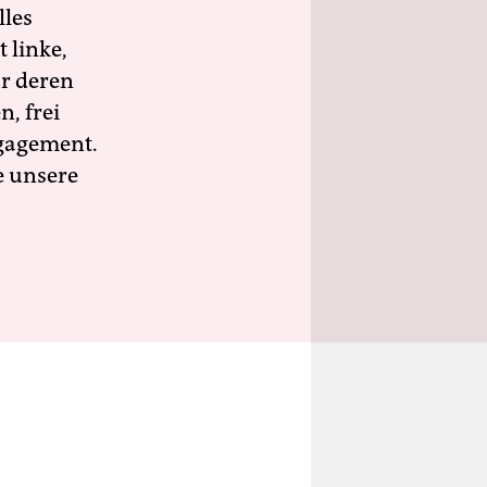
lles
 linke,
ür deren
n, frei
ngagement.
e unsere