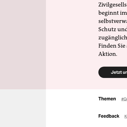
Zivilgesell
beginnt im
selbstverw
Schutz und 
zugänglich
Finden Sie
Aktion.
Jetzt u
Themen
#G
Feedback
K