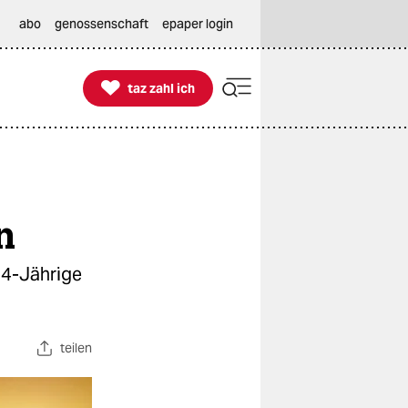
abo
genossenschaft
epaper login

taz zahl ich
taz zahl ich
n
54-Jährige
teilen