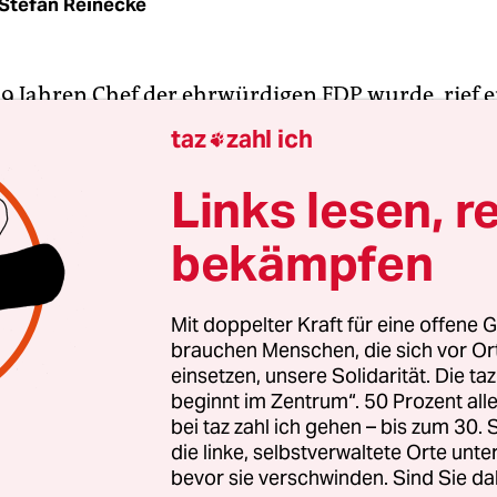
Stefan Reinecke
 39 Jahren Chef der ehrwürdigen FDP wurde, rief e
u: „Auf jedem Schiff, das dampft und segelt, gibt 
taz
zahl ich

he regelt – und das bin ich.“ Das war 2001 und d
esterwelle – viel ich, viel Show.
Links lesen, r
bekämpfen
mit dem Guidomobil durch die Republik und pinse
 die Schuhsohlen, die er in Talkshows präsentiert
8 Prozent“ wurde es nichts, die FDP bekam 2002 
Mit doppelter Kraft für eine offene G
brauchen Menschen, die sich vor O
ber das war nicht so schlimm. Hauptsache Aufme
einsetzen, unsere Solidarität. Die ta
beginnt im Zentrum“. 50 Prozent a
bei taz zahl ich gehen – bis zum 30
die linke, selbstverwaltete Orte unte
bevor sie verschwinden. Sind Sie da