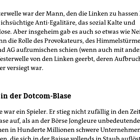
erwelle war der Mann, den die Linken zu hassen l
 ichsüchtige Anti-Egalitäre, das sozial Kalte und
lose. Aber insgeheim gab es auch so etwas wie Ne
nn die Rolle des Provokateurs, des Himmelstürmer
d AG aufzumischen schien (wenn auch mit ander
Westerwelle von den Linken geerbt, deren Aufbruc
er versiegt war.
 in der Dotcom-Blase
 war ein Spieler. Er stieg nicht zufällig in den Zei
se auf, als an der Börse Jongleure unbedeutende
men in Hunderte Millionen schwere Unternehme
n, die sich in der Baisse vollends in Staub auflös