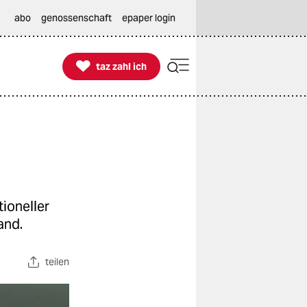
abo
genossenschaft
epaper login

taz zahl ich
taz zahl ich
ioneller
and.
teilen