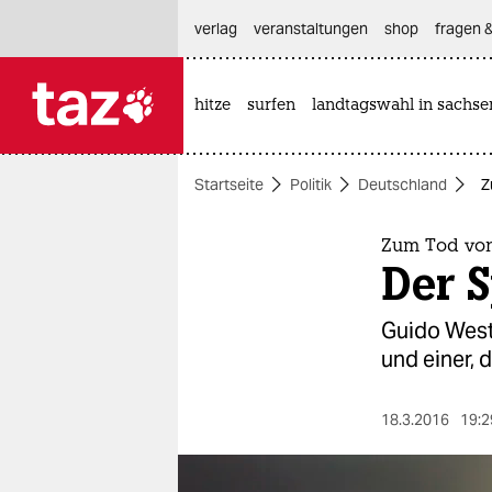
hautnavigation anspringen
hauptinhalt anspringen
footer anspringen
verlag
veranstaltungen
shop
fragen &
hitze
surfen
landtagswahl in sachse

taz zahl ich
taz zahl ich
Startseite
Politik
Deutschland
Z
themen
politik
Zum Tod von
Der S
öko
Guido Weste
gesellschaft
und einer,
kultur
18.3.2016
19:2
sport