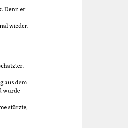
k. Denn er
mal wieder.
schätzter.
og aus dem
nd wurde
me stürzte,