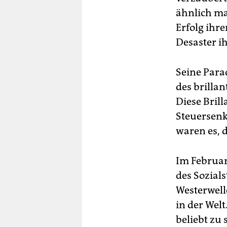
ähnlich ma
Erfolg ihr
Desaster ih
Seine Para
des brilla
Diese Bril
Steuersenk
waren es, 
Im Februar
des Sozial
Westerwell
in der Wel
beliebt zu 