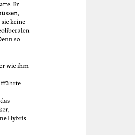
tte. Er
müssen,
sie keine
eoliberalen
 Denn so
ker wie ihm
ufführte
 das
ker,
ene Hybris