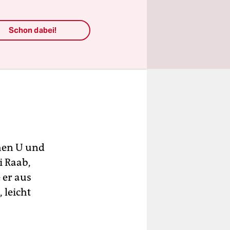
Schon dabei!
chen U und
i Raab,
 er aus
 leicht