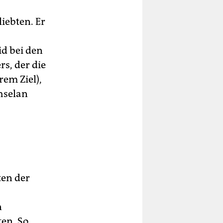
iebten. Er
id bei den
s, der die
em Ziel),
hselan
ten der
n
ten. So