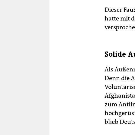
Dieser Fau
hatte mit 
versproche
Solide A
Als Außenm
Denn die A
Voluntaris
Afghanista
zum Antiin
hochgerüst
blieb Deut