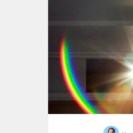
berlin
nord
wahrheit
verlag
verlag
veranstaltungen
shop
fragen & hilfe
unterstützen
abo
genossenschaft