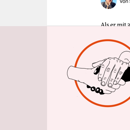
Von
epaper login
Als er mit
Liberalen z
der die Sac
von Guido W
Er kurvte 
„18“ unter
Projekt „1
Prozent. A