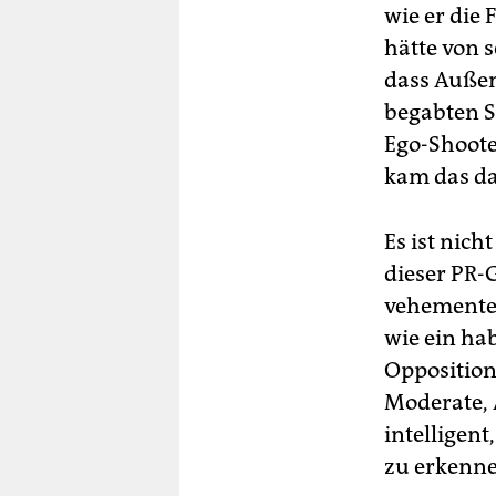
wie er die
hätte von 
dass Außen
begabten Se
Ego-Shoote
kam das d
Es ist nic
dieser PR-G
vehementer
wie ein hab
Opposition
Moderate, 
intelligent
zu erkenne