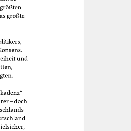
 größten
as größte
itikers,
 Konsens.
reiheit und
tten,
gten.
ekadenz“
rer – doch
tschlands
eutschland
ielsicher,