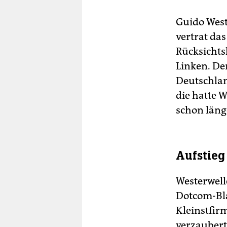
Guido West
vertrat das
Rücksichts
Linken. De
Deutschlan
die hatte 
schon läng
Aufstieg
Westerwelle
Dotcom-Bla
Kleinstfir
verzauberte