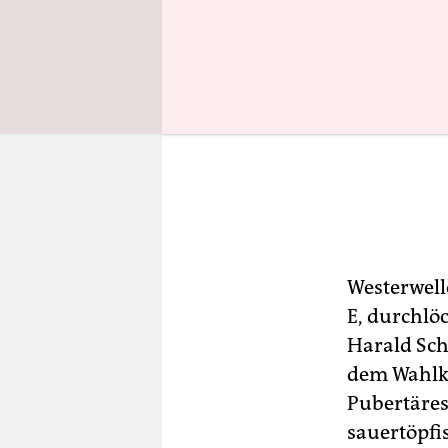
Westerwell
E, durchlöc
Harald Sch
dem Wahlka
Pubertäres
sauertöpfi