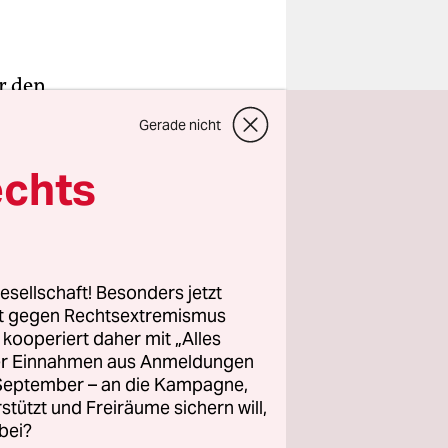
r den
es einen,
Gerade nicht
as Credo
echts
lte sich
e. Mit dem
kaum acht
esellschaft! Besonders jetzt
rt gegen Rechtsextremismus
rksamkeit.
z kooperiert daher mit „Alles
ller Einnahmen aus Anmeldungen
. September – an die Kampagne,
rstützt und Freiräume sichern will,
bei?