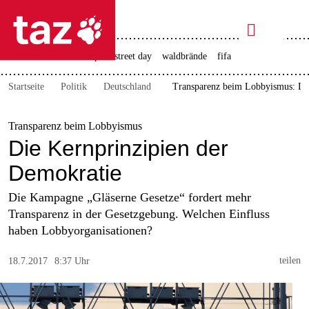

taz zahl ich
rente
ceuta
christopher street day
waldbrände
fifa

taz zahl ich
Startseite
Politik
Deutschland
Transparenz beim Lobbyismus: Die
taz zahl ich
themen
Transparenz beim Lobbyismus
Die Kernprinzipien der
politik
Demokratie
öko
Die Kampagne „Gläserne Gesetze“ fordert mehr
Transparenz in der Gesetzgebung. Welchen Einfluss
gesellschaft
haben Lobbyorganisationen?
kultur
teilen
18.7.2017
8:37 Uhr
sport