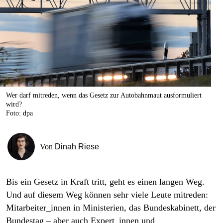
berlin
nord
wahrheit
verlag
verlag
Wer darf mitreden, wenn das Gesetz zur Autobahnmaut ausformuliert
wird?
veranstaltungen
Foto: dpa
shop
fragen & hilfe
Von
Dinah Riese
unterstützen
Bis ein Gesetz in Kraft tritt, geht es einen langen Weg.
abo
Und auf diesem Weg können sehr viele Leute mitreden:
genossenschaft
Mitarbeiter_innen in Ministerien, das Bundeskabinett, der
Bundestag – aber auch Expert_innen und