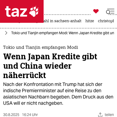

taz zahl ich
iran-krieg
landtagswahl in sachsen-anhalt
hitze
christophe

taz zahl ich
en
Tokio und Tianjin empfangen Modi: Wenn Japan Kredite gibt und
taz zahl ich
themen
Tokio und Tianjin empfangen Modi
Wenn Japan Kredite gibt
politik
und China wieder
öko
näherrückt
gesellschaft
Nach der Konfrontation mit Trump hat sich der
indische Premierminister auf eine Reise zu den
kultur
asiatischen Nachbarn begeben. Dem Druck aus den
USA will er nicht nachgeben.
sport
30.8.2025
16:24 Uhr
teilen