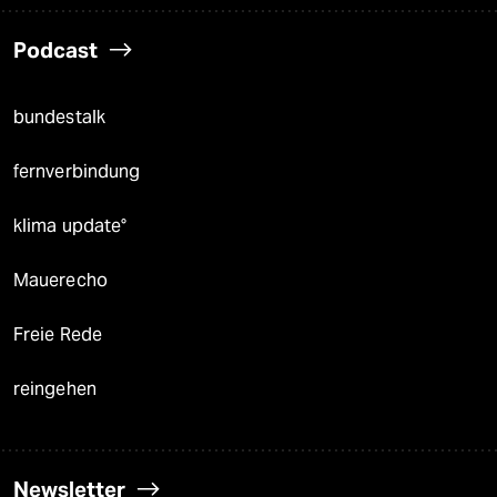
Podcast
bundestalk
fernverbindung
klima update°
Mauerecho
Freie Rede
reingehen
Newsletter