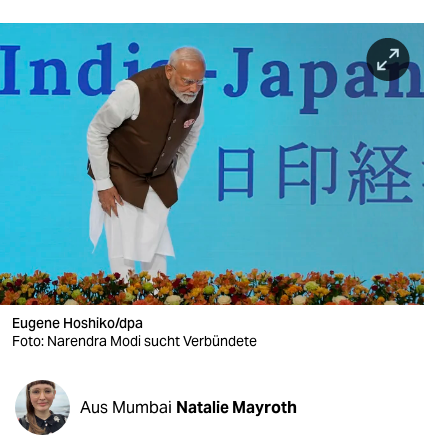
berlin
nord
wahrheit
verlag
verlag
veranstaltungen
shop
fragen & hilfe
Eugene Hoshiko/dpa
unterstützen
Foto: Narendra Modi sucht Verbündete
abo
Aus Mumbai
Natalie Mayroth
genossenschaft