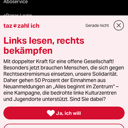
Aboservice
ePaper Login
taz
zahl ich
Gerade nicht

Downloads für Abonnierende
Links lesen, rechts
bekämpfen
© 2026 taz Verlags und Vertriebs GmbH
Mit doppelter Kraft für eine offene Gesellschaft!
Alle Rechte vorbehalten. Bei rechtlichen Fragen oder für Genehmigungen
wenden Sie sich bitte an
lizenzen@taz.de
Besonders jetzt brauchen Menschen, die sich gegen
Rechtsextremismus einsetzen, unsere Solidarität.
Daher gehen 50 Prozent der Einnahmen aus
Feedback
Redaktionsstatut
Kommune-Richtlinien
KI-
Neuanmeldungen an „Alles beginnt im Zentrum“ –
eine Kampagne, die bedrohte linke Kulturzentren
Leitlinie
Informant
Datenschutz
Impressum
AGB
und Jugendorte unterstützt. Sind Sie dabei?
Seitenwende
Einwilligungen widerrufen (Ads)

Ja, ich will