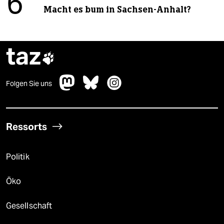
6
Macht es bum in Sachsen-Anhalt?
taz

Folgen Sie uns
Ressorts
Politik
Öko
Gesellschaft