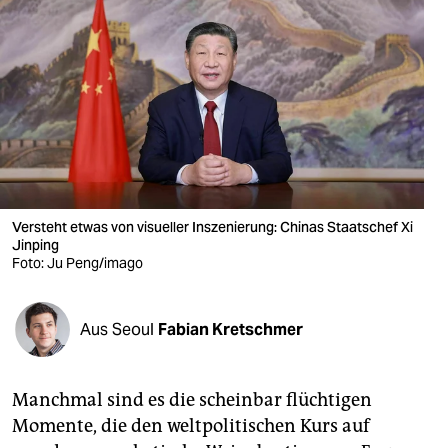
berlin
nord
wahrheit
verlag
verlag
veranstaltungen
Versteht etwas von visueller Inszenierung: Chinas Staatschef Xi
Jinping
shop
Foto: Ju Peng/imago
fragen & hilfe
Aus Seoul
Fabian Kretschmer
unterstützen
abo
Manchmal sind es die scheinbar flüchtigen
genossenschaft
Momente, die den weltpolitischen Kurs auf