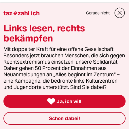
6
Über die geschlechtergerechte Stadt
taz
zahl ich
Gerade nicht

„Die Stadt ist gemacht für den weißen
Mann in einem Auto“
Links lesen, rechts
bekämpfen
taz

Mit doppelter Kraft für eine offene Gesellschaft!
Besonders jetzt brauchen Menschen, die sich gegen
Rechtsextremismus einsetzen, unsere Solidarität.
Folgen Sie uns
Daher gehen 50 Prozent der Einnahmen aus
Neuanmeldungen an „Alles beginnt im Zentrum“ –
eine Kampagne, die bedrohte linke Kulturzentren
Ressorts
und Jugendorte unterstützt. Sind Sie dabei?

Ja, ich will
Politik
Schon dabei!
Öko