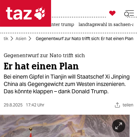

taz zahl ich
nahost-konflikt
usa unter trump
landtagswahl in sachsen-an

taz zahl ich
litik
Asien
Gegenentwurf zur Nato trifft sich: Er hat einen Plan
taz zahl ich
themen
Gegenentwurf zur Nato trifft sich
Er hat einen Plan
politik
Bei einem Gipfel in Tianjin will Staatschef Xi Jinping
öko
China als Gegengewicht zum Westen inszenieren.
Das könnte klappen – dank Donald Trump.
gesellschaft
29.8.2025
17:42 Uhr
teilen
kultur
sport