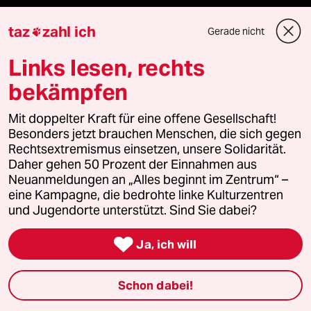
Kultur
taz
zahl ich
Gerade nicht

Sport
Links lesen, rechts
bekämpfen
Berlin
Mit doppelter Kraft für eine offene Gesellschaft!
Nord
Besonders jetzt brauchen Menschen, die sich gegen
Rechtsextremismus einsetzen, unsere Solidarität.
Wahrheit
Daher gehen 50 Prozent der Einnahmen aus
Neuanmeldungen an „Alles beginnt im Zentrum“ –
eine Kampagne, die bedrohte linke Kulturzentren
und Jugendorte unterstützt. Sind Sie dabei?
Themen

Ja, ich will
Hitze
Schon dabei!
Surfen