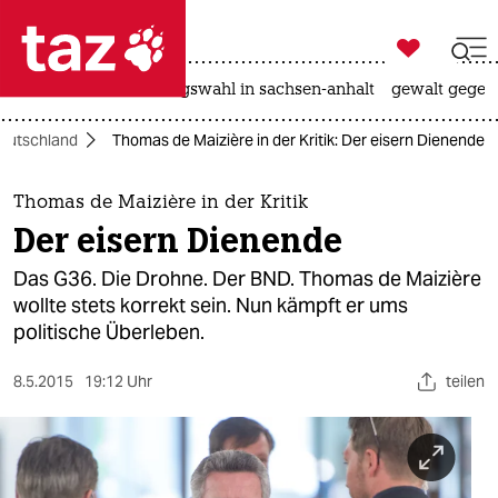

taz zahl ich
hitze
surfen
landtagswahl in sachsen-anhalt
gewalt gegen

taz zahl ich
eutschland
Thomas de Maizière in der Kritik: Der eisern Dienende
taz zahl ich
themen
Thomas de Maizière in der Kritik
Der eisern Dienende
politik
Das G36. Die Drohne. Der BND. Thomas de Maizière
öko
wollte stets korrekt sein. Nun kämpft er ums
politische Überleben.
gesellschaft
8.5.2015
19:12 Uhr
teilen
kultur
sport