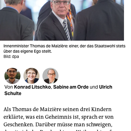
berlin
nord
wahrheit
verlag
Innenminister Thomas de Maizière: einer, der das Staatswohl stets
verlag
über das eigene Ego stellt.
Bild: dpa
veranstaltungen
shop
fragen & hilfe
Von
Konrad Litschko
,
Sabine am Orde
und
Ulrich
Schulte
unterstützen
Als Thomas de Maizière seinen drei Kindern
abo
erklärte, was ein Geheimnis ist, sprach er von
genossenschaft
Geschenken. Darüber müsse man schweigen,