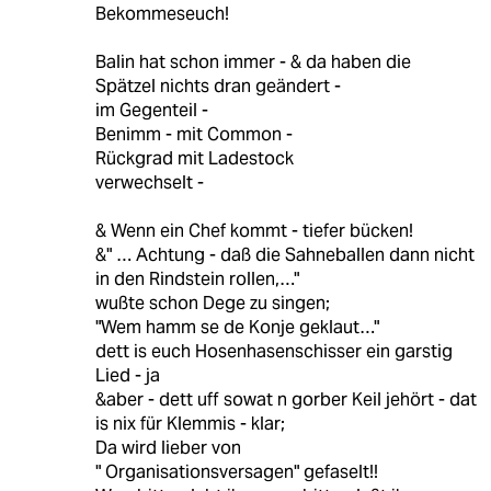
Bekommeseuch!
Balin hat schon immer - & da haben die
Spätzel nichts dran geändert -
im Gegenteil -
Benimm - mit Common -
Rückgrad mit Ladestock
verwechselt -
& Wenn ein Chef kommt - tiefer bücken!
&" … Achtung - daß die Sahneballen dann nicht
in den Rindstein rollen,…"
wußte schon Dege zu singen;
"Wem hamm se de Konje geklaut…"
dett is euch Hosenhasenschisser ein garstig
Lied - ja
&aber - dett uff sowat n gorber Keil jehört - dat
is nix für Klemmis - klar;
Da wird lieber von
" Organisationsversagen" gefaselt!!