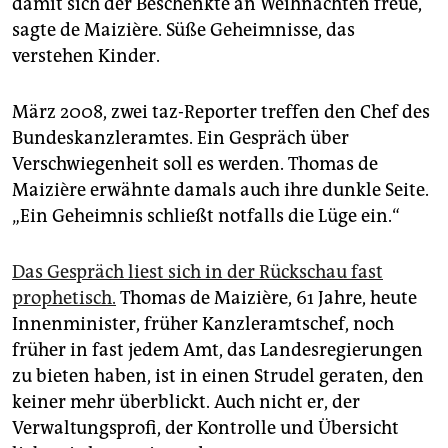
damit sich der Beschenkte an Weihnachten freue,
epaper login
sagte de Maizière. Süße Geheimnisse, das
verstehen Kinder.
März 2008, zwei taz-Reporter treffen den Chef des
Bundeskanzleramtes. Ein Gespräch über
Verschwiegenheit soll es werden. Thomas de
Maizière erwähnte damals auch ihre dunkle Seite.
„Ein Geheimnis schließt notfalls die Lüge ein.“
Das Gespräch liest sich in der Rückschau fast
prophetisch.
Thomas de Maizière, 61 Jahre, heute
Innenminister, früher Kanzleramtschef, noch
früher in fast jedem Amt, das Landesregierungen
zu bieten haben, ist in einen Strudel geraten, den
keiner mehr überblickt. Auch nicht er, der
Verwaltungsprofi, der Kontrolle und Übersicht