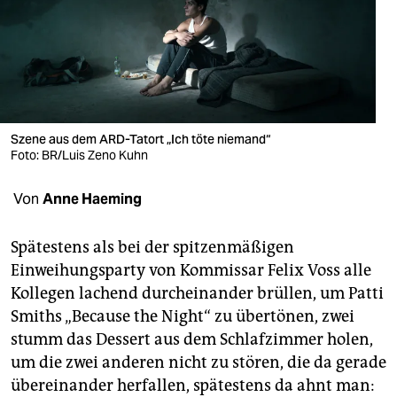
berlin
nord
wahrheit
verlag
Szene aus dem ARD-Tatort „Ich töte niemand“
Foto: BR/Luis Zeno Kuhn
verlag
veranstaltungen
Von
Anne Haeming
shop
Spätestens als bei der spitzenmäßigen
fragen & hilfe
Einweihungsparty von Kommissar Felix Voss alle
Kollegen lachend durch­ein­ander brüllen, um Patti
unterstützen
Smiths „Because the Night“ zu übertönen, zwei
abo
stumm das Dessert aus dem Schlafzimmer holen,
um die zwei anderen nicht zu stören, die da gerade
genossenschaft
übereinander herfallen, spätestens da ahnt man: