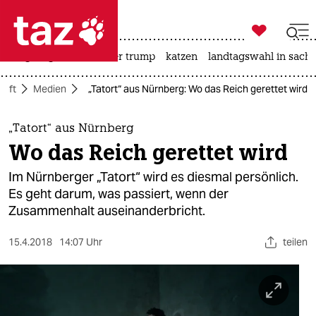

taz zahl ich
bergsteigen
usa unter trump
katzen
landtagswahl in sachs

taz zahl ich
haft
Medien
„Tatort“ aus Nürnberg: Wo das Reich gerettet wird
taz zahl ich
themen
„Tatort“ aus Nürnberg
Wo das Reich gerettet wird
politik
Im Nürnberger „Tatort“ wird es diesmal persönlich.
öko
Es geht darum, was passiert, wenn der
Zusammenhalt auseinanderbricht.
gesellschaft
15.4.2018
14:07 Uhr
teilen
kultur
sport