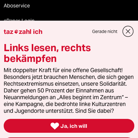
Aboservice
ePaper Login
taz
zahl ich
Gerade nicht

Downloads für Abonnierende
Links lesen, rechts
bekämpfen
© 2026 taz Verlags und Vertriebs GmbH
Mit doppelter Kraft für eine offene Gesellschaft!
Alle Rechte vorbehalten. Bei rechtlichen Fragen oder für Genehmigungen
wenden Sie sich bitte an
lizenzen@taz.de
Besonders jetzt brauchen Menschen, die sich gegen
Rechtsextremismus einsetzen, unsere Solidarität.
Daher gehen 50 Prozent der Einnahmen aus
Feedback
Redaktionsstatut
Kommune-Richtlinien
KI-
Neuanmeldungen an „Alles beginnt im Zentrum“ –
eine Kampagne, die bedrohte linke Kulturzentren
Leitlinie
Informant
Datenschutz
Impressum
AGB
und Jugendorte unterstützt. Sind Sie dabei?
Seitenwende
Einwilligungen widerrufen (Ads)

Ja, ich will