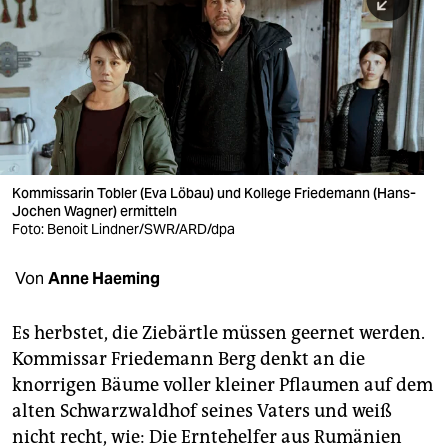
berlin
nord
wahrheit
verlag
verlag
Kommissarin Tobler (Eva Löbau) und Kollege Friedemann (Hans-
Jochen Wagner) ermitteln
veranstaltungen
Foto: Benoit Lindner/SWR/ARD/dpa
shop
Von
Anne Haeming
fragen & hilfe
unterstützen
Es herbstet, die Ziebärtle müssen geernet werden.
Kommissar Friedemann Berg denkt an die
abo
knorrigen Bäume voller kleiner Pflaumen auf dem
alten Schwarzwaldhof seines Vaters und weiß
genossenschaft
nicht recht, wie: Die Erntehelfer aus Rumänien