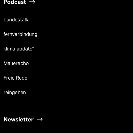
Podcast
bundestalk
fernverbindung
klima update°
Mauerecho
Freie Rede
reingehen
Newsletter