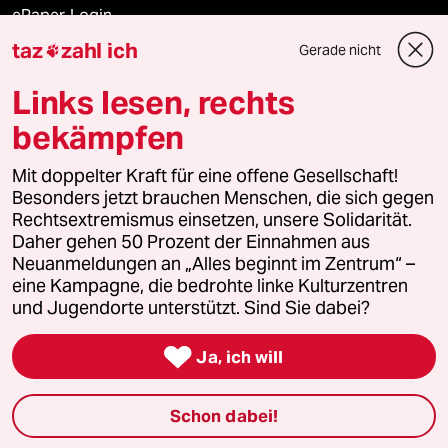
ePaper Login
taz
zahl ich
Gerade nicht

Downloads für Abonnierende
Links lesen, rechts
bekämpfen
© 2026 taz Verlags und Vertriebs GmbH
Alle Rechte vorbehalten. Bei rechtlichen Fragen oder für Genehmigungen
Mit doppelter Kraft für eine offene Gesellschaft!
wenden Sie sich bitte an
lizenzen@taz.de
Besonders jetzt brauchen Menschen, die sich gegen
Rechtsextremismus einsetzen, unsere Solidarität.
Daher gehen 50 Prozent der Einnahmen aus
Feedback
Redaktionsstatut
Kommune-Richtlinien
KI-
Neuanmeldungen an „Alles beginnt im Zentrum“ –
eine Kampagne, die bedrohte linke Kulturzentren
Leitlinie
Informant
Datenschutz
Impressum
AGB
und Jugendorte unterstützt. Sind Sie dabei?
Seitenwende
Einwilligungen widerrufen (Ads)

Ja, ich will
Schon dabei!