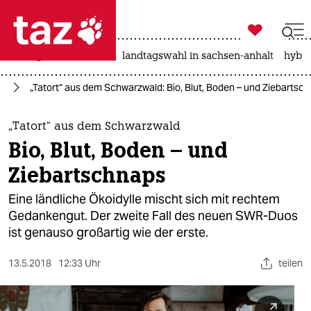

taz zahl ich
niedrigwasser
rente
landtagswahl in sachsen-anhalt
hybri

taz zahl ich
lm
„Tatort“ aus dem Schwarzwald: Bio, Blut, Boden – und Ziebartsc
taz zahl ich
themen
„Tatort“ aus dem Schwarzwald
Bio, Blut, Boden – und
politik
Ziebartschnaps
öko
Eine ländliche Ökoidylle mischt sich mit rechtem
Gedankengut. Der zweite Fall des neuen SWR-Duos
gesellschaft
ist genauso großartig wie der erste.
kultur
13.5.2018
12:33 Uhr
teilen
sport