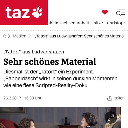

taz zahl ich
iran-krieg
landtagswahl in sachsen-anhalt
hitze
christophe

taz zahl ich
haft
Medien
„Tatort“ aus Ludwigshafen: Sehr schönes Material
taz zahl ich
themen
„Tatort“ aus Ludwigshafen
Sehr schönes Material
politik
Diesmal ist der „Tatort“ ein Experiment.
öko
„Babbeldasch“ wirkt in seinen dunklen Momenten
wie eine fiese Scripted-Reality-Doku.
gesellschaft
26.2.2017
16:33 Uhr
teilen
kultur
sport