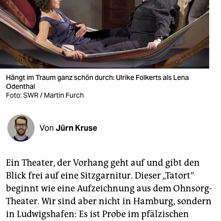
berlin
nord
wahrheit
verlag
Hängt im Traum ganz schön durch: Ulrike Folkerts als Lena
verlag
Odenthal
Foto: SWR / Martin Furch
veranstaltungen
shop
Von
Jürn Kruse
fragen & hilfe
Ein Theater, der Vorhang geht auf und gibt den
unterstützen
Blick frei auf eine Sitzgarnitur. Dieser „Tatort“
abo
beginnt wie eine Aufzeichnung aus dem Ohnsorg-
Theater. Wir sind aber nicht in Hamburg, sondern
genossenschaft
in Ludwigshafen: Es ist Probe im pfälzischen