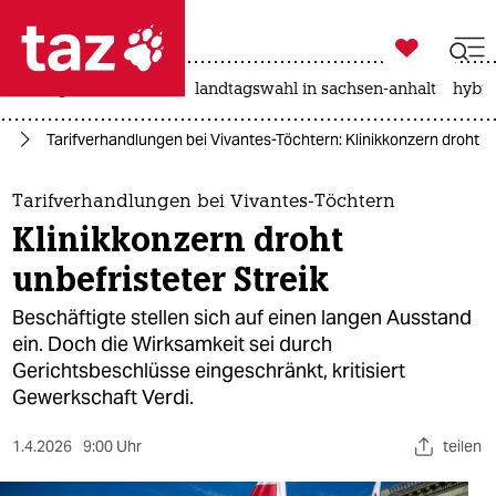

taz zahl ich
niedrigwasser
rente
landtagswahl in sachsen-anhalt
hybri

taz zahl ich
in
Tarifverhandlungen bei Vivantes-Töchtern: Klinikkonzern droht un
taz zahl ich
themen
Tarifverhandlungen bei Vivantes-Töchtern
Klinikkonzern droht
politik
unbefristeter Streik
öko
Beschäftigte stellen sich auf einen langen Ausstand
ein. Doch die Wirksamkeit sei durch
gesellschaft
Gerichtsbeschlüsse eingeschränkt, kritisiert
Gewerkschaft Verdi.
kultur
sport
1.4.2026
9:00 Uhr
teilen