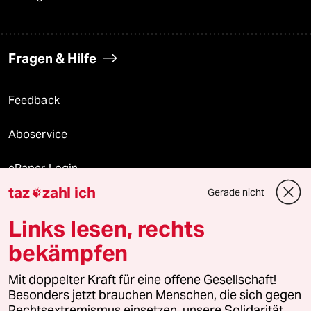
Fragen & Hilfe
Feedback
Aboservice
ePaper Login
taz
zahl ich
Gerade nicht

Downloads für Abonnierende
Links lesen, rechts
bekämpfen
© 2026 taz Verlags und Vertriebs GmbH
Mit doppelter Kraft für eine offene Gesellschaft!
Alle Rechte vorbehalten. Bei rechtlichen Fragen oder für Genehmigungen
wenden Sie sich bitte an
lizenzen@taz.de
Besonders jetzt brauchen Menschen, die sich gegen
Rechtsextremismus einsetzen, unsere Solidarität.