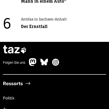
Mann in einem Auto“
6
Antifas in Sachsen-Anhalt
Der Ernstfall
taz

Folgen Sie uns
Ressorts
Politik