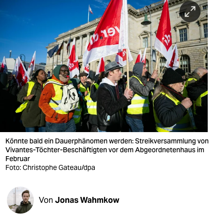
berlin
nord
wahrheit
verlag
verlag
veranstaltungen
shop
Könnte bald ein Dauerphänomen werden: Streikversammlung von
fragen & hilfe
Vivantes-Töchter-Beschäftigten vor dem Abgeordnetenhaus im
Februar
unterstützen
Foto: Christophe Gateau/dpa
abo
Von
Jonas Wahmkow
genossenschaft