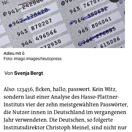
berlin
nord
wahrheit
verlag
verlag
Adieu mit ö
Foto: imago images/teutopress
veranstaltungen
Von
Svenja Bergt
shop
fragen & hilfe
Also: 123456, ficken, hallo, passwort. Kein Witz,
sondern laut einer Analyse des Hasso-Plattner-
unterstützen
Instituts vier der zehn meistgewählten Passwörter,
abo
die Nutzer:innen in Deutschland im vergangenen
Jahr verwendeten. Die Deutschen, so folgerte
genossenschaft
Institutsdirektor Christoph Meinel, sind nicht nur