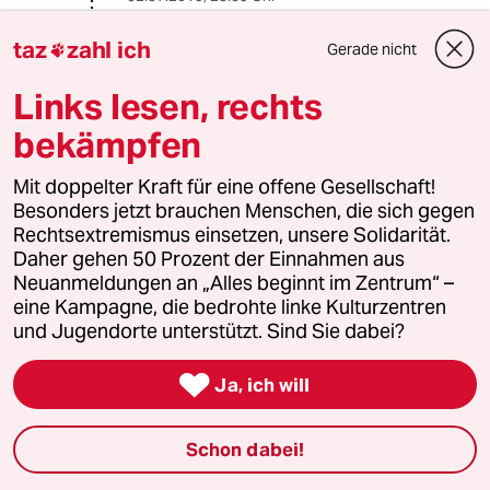
@kleinalex:
taz
zahl ich
Gerade nicht
Blödsinn, die "einfachen" Generatoren

die aus Kontonummer und Uhrzeit
Links lesen, rechts
einen für kurze Zeit gültige TAN
erzeugen sind genau so sicher wie
bekämpfen
QR TAN oder andere Verfahren!!!
Mit doppelter Kraft für eine offene Gesellschaft!
Und was bringt mir die Anzeige der
Besonders jetzt brauchen Menschen, die sich gegen
Transaktionsdetails. Mit ner
Rechtsextremismus einsetzen, unsere Solidarität.
doppelten Man in the Middle Attack
Daher gehen 50 Prozent der Einnahmen aus
wurde schon gezeigt das man auch
Neuanmeldungen an „Alles beginnt im Zentrum“ –
diese Verfahren manipulieren kann.
eine Kampagne, die bedrohte linke Kulturzentren
Also nochmal das ist Blödsinn.
und Jugendorte unterstützt. Sind Sie dabei?
Technisch nicht haltbare
Argumentation

Ja, ich will
danny schneider
Schon dabei!
DS
02.07.2019
,
23:56 Uhr