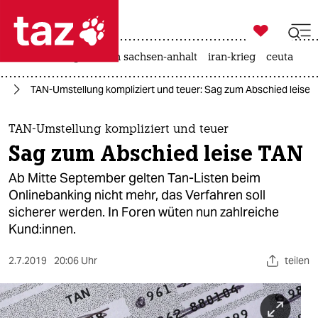

taz zahl ich
hitze
landtagswahl in sachsen-anhalt
iran-krieg
ceuta

taz zahl ich
ie
TAN-Umstellung kompliziert und teuer: Sag zum Abschied leise 
taz zahl ich
themen
TAN-Umstellung kompliziert und teuer
Sag zum Abschied leise TAN
politik
Ab Mitte September gelten Tan-Listen beim
öko
Onlinebanking nicht mehr, das Verfahren soll
sicherer werden. In Foren wüten nun zahlreiche
gesellschaft
Kund:innen.
kultur
2.7.2019
20:06 Uhr
teilen
sport