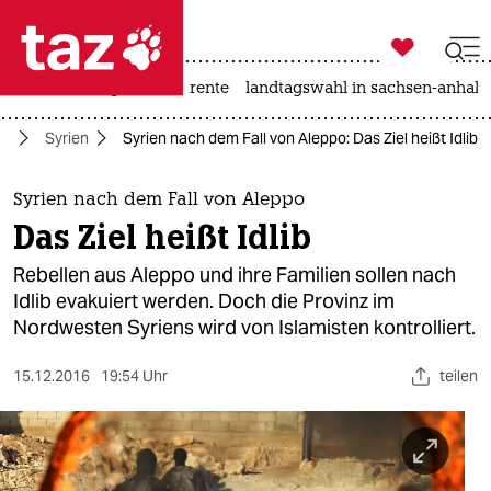

taz zahl ich
hitze
niedrigwasser
rente
landtagswahl in sachsen-anhalt

taz zahl ich
st
Syrien
Syrien nach dem Fall von Aleppo: Das Ziel heißt Idlib
taz zahl ich
themen
Syrien nach dem Fall von Aleppo
Das Ziel heißt Idlib
politik
Rebellen aus Aleppo und ihre Familien sollen nach
öko
Idlib evakuiert werden. Doch die Provinz im
Nordwesten Syriens wird von Islamisten kontrolliert.
gesellschaft
15.12.2016
19:54 Uhr
teilen
kultur
sport