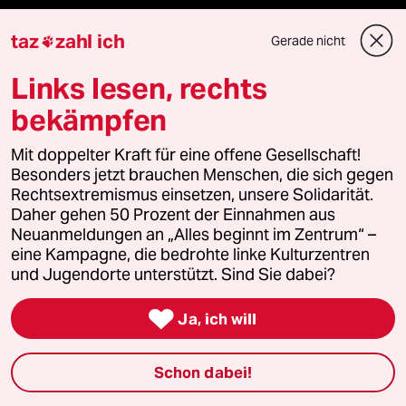
taz
zahl ich
Gerade nicht

Hitze
Links lesen, rechts
Niedrigwasser
bekämpfen
Rente
Mit doppelter Kraft für eine offene Gesellschaft!
Besonders jetzt brauchen Menschen, die sich gegen
Landtagswahl in Sachsen-Anhalt
Rechtsextremismus einsetzen, unsere Solidarität.
Daher gehen 50 Prozent der Einnahmen aus
Hybrider Krieg
Neuanmeldungen an „Alles beginnt im Zentrum“ –
eine Kampagne, die bedrohte linke Kulturzentren
Jemen
und Jugendorte unterstützt. Sind Sie dabei?
Ceuta

Ja, ich will
Hitze
Schon dabei!