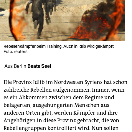
berlin
nord
wahrheit
verlag
Rebellenkämpfer beim Training: Auch in Idlib wird gekämpft
Foto: reuters
verlag
veranstaltungen
Aus Berlin
Beate Seel
shop
Die Provinz Idlib im Nordwesten Syriens hat schon
fragen & hilfe
zahlreiche Rebellen aufgenommen. Immer, wenn
es ein Abkommen zwischen dem Regime und
unterstützen
belagerten, ausgehungerten Menschen aus
abo
anderen Orten gibt, werden Kämpfer und ihre
Angehörigen in diese Provinz gebracht, die von
genossenschaft
Rebellengruppen kontrolliert wird. Nun sollen