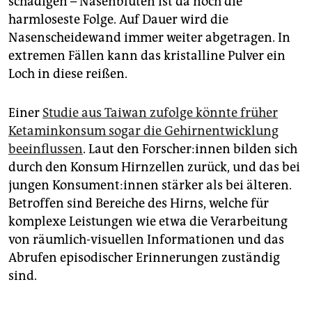
schädigen – Nasenbluten ist da noch die
harmloseste Folge. Auf Dauer wird die
Nasenscheidewand immer weiter abgetragen. In
extremen Fällen kann das kristalline Pulver ein
Loch in diese reißen.
Einer
Studie aus Taiwan zufolge könnte früher
Ketaminkonsum sogar die Gehirnentwicklung
beeinflussen
. Laut den For­sche­r:in­nen bilden sich
durch den Konsum Hirnzellen zurück, und das bei
jungen Kon­su­men­t:in­nen stärker als bei älteren.
Betroffen sind Bereiche des Hirns, welche für
komplexe Leistungen wie etwa die Verarbeitung
von räumlich-visuellen Informationen und das
Abrufen episodischer Erinnerungen zuständig
sind.