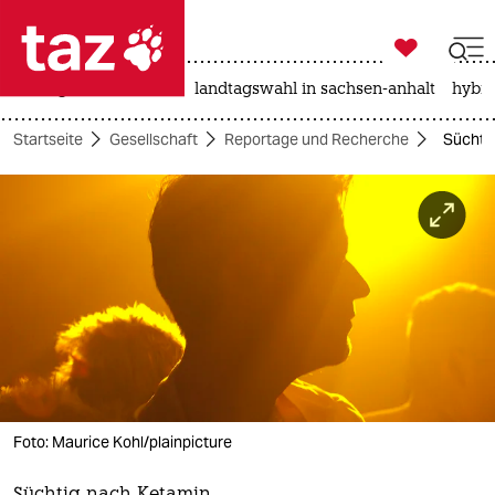

taz zahl ich
niedrigwasser
rente
landtagswahl in sachsen-anhalt
hybri

taz zahl ich
Startseite
Gesellschaft
Reportage und Recherche
Süchtig
taz zahl ich
themen
politik
öko
gesellschaft
kultur
Foto: Maurice Kohl/plainpicture
sport