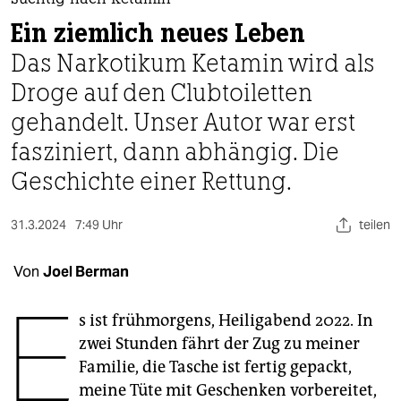
berlin
Süchtig nach Ketamin
Ein ziemlich neues Leben
nord
Das Narkotikum Ketamin wird als
wahrheit
Droge auf den Clubtoiletten
gehandelt. Unser Autor war erst
verlag
fasziniert, dann abhängig. Die
verlag
Geschichte einer Rettung.
veranstaltungen
31.3.2024
7:49 Uhr
teilen
shop
fragen & hilfe
Von
Joel Berman
E
unterstützen
s ist frühmorgens, Heiligabend 2022. In
abo
zwei Stunden fährt der Zug zu meiner
Familie, die Tasche ist fertig gepackt,
genossenschaft
meine Tüte mit Geschenken vorbereitet,