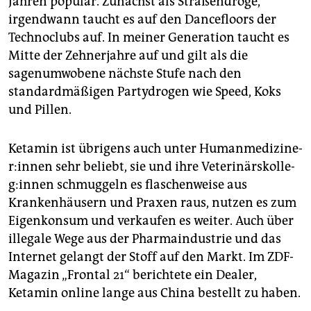
Jahren populär. Zunächst als Straßendroge,
irgendwann taucht es auf den Dancefloors der
Technoclubs auf. In meiner Generation taucht es
Mitte der Zehnerjahre auf und gilt als die
sagenumwobene nächste Stufe nach den
standardmäßigen Partydrogen wie Speed, Koks
und Pillen.
Ketamin ist übrigens auch unter Hu­man­me­di­zi­ne­
r:in­nen sehr beliebt, sie und ihre Ve­te­ri­närs­kol­le­
g:in­nen schmuggeln es flaschenweise aus
Krankenhäusern und Praxen raus, nutzen es zum
Eigenkonsum und verkaufen es weiter. Auch über
illegale Wege aus der Pharmaindustrie und das
Internet gelangt der Stoff auf den Markt. Im ZDF-
Magazin „Frontal 21“ berichtete ein Dealer,
Ketamin online lange aus China bestellt zu haben.