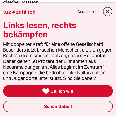
gleicher Mission.
taz
zahl ich
Gerade nicht

Ihre Entzugspläne nehme ich interessiert, aber
Links lesen, rechts
doch widerstrebend zur Kenntnis. Wenn sie das
macht, was bedeutet das für mich? Wird es dann
bekämpfen
nicht auch für mich langsam Zeit, etwas zu
verändern?
Mit doppelter Kraft für eine offene Gesellschaft!
Besonders jetzt brauchen Menschen, die sich gegen
Rechtsextremismus einsetzen, unsere Solidarität.
Wenn man süchtig ist und noch ein bisschen
Daher gehen 50 Prozent der Einnahmen aus
Restverstand besitzt, spielt man zwangsläufig
Neuanmeldungen an „Alles beginnt im Zentrum“ –
diverse Exit-Szenarien durch. Wie man ab sofort
eine Kampagne, die bedrohte linke Kulturzentren
und Jugendorte unterstützt. Sind Sie dabei?
Sport machen, wieder mehr rausgehen oder
andere Dinge machen will, die nichts mit

Ja, ich will
konsumieren zu tun haben. Vom
Gedankenkonstrukt zur Verwirklichung ist es
allerdings ein großer Schritt, und ich bin Viola
Schon dabei!
unendlich dankbar, dass sie mir diesen