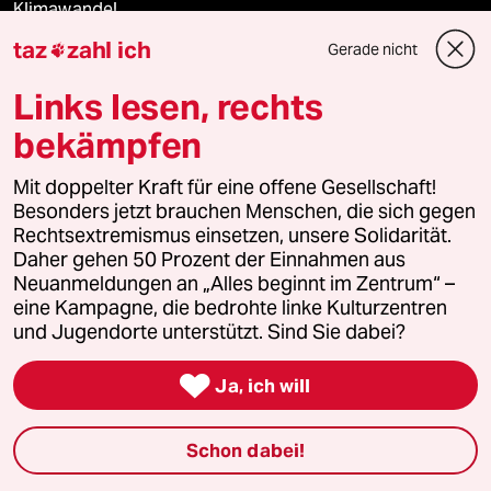
Klimawandel
taz
zahl ich
Gerade nicht

Ceuta
Links lesen, rechts
bekämpfen
Verlag
Mit doppelter Kraft für eine offene Gesellschaft!
Besonders jetzt brauchen Menschen, die sich gegen
Aktuelles
Rechtsextremismus einsetzen, unsere Solidarität.
Daher gehen 50 Prozent der Einnahmen aus
Hausblog
Neuanmeldungen an „Alles beginnt im Zentrum“ –
eine Kampagne, die bedrohte linke Kulturzentren
und Jugendorte unterstützt. Sind Sie dabei?
Die Seitenwende

Ja, ich will
Stellen
Presse
Schon dabei!