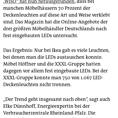
epaper login
„WISO“ hat nun her­ausgefunden
, dass bei
manchen Möbelhäusern 70 Prozent der
Deckenleuchten auf diese Art und Weise verklebt
sind. Das Magazin hat die Online-Angebote der
drei größten Möbelhändler Deutschlands nach
fest eingebauten LEDs untersucht.
Das Ergebnis: Nur bei Ikea gab es viele Leuchten,
bei denen man die LEDs austauschen konnte.
Möbel Höffner und die XXXL-Gruppe hatten
dagegen vor allem fest eingebaute LEDs. Bei der
XXXL-Gruppe konnte man 750 von 1.067 LED-
Deckenleuchten nicht trennen.
„Der Trend geht insgesamt nach oben“, sagt auch
Elke Dünnhoff, Energieexpertin bei der
Verbraucherzentrale Rheinland-Pfalz. Die