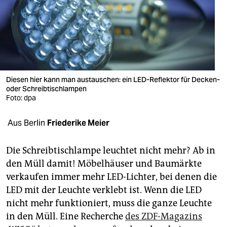
berlin
nord
wahrheit
verlag
Diesen hier kann man austauschen: ein LED-Reflektor für Decken-
verlag
oder Schreibtischlampen
Foto: dpa
veranstaltungen
Aus Berlin
Friederike Meier
shop
fragen & hilfe
Die Schreibtischlampe leuchtet nicht mehr? Ab in
den Müll damit! Möbelhäuser und Baumärkte
unterstützen
verkaufen immer mehr LED-Lichter, bei denen die
abo
LED mit der Leuchte verklebt ist. Wenn die LED
nicht mehr funktioniert, muss die ganze Leuchte
genossenschaft
in den Müll. Eine Recherche
des ZDF-Magazins