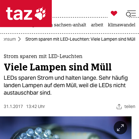

taz zahl ich
hitze
landtagswahl in sachsen-anhalt
arbeit
klimawandel

taz zahl ich
Konsum
Strom sparen mit LED-Leuchten: Viele Lampen sind Müll
taz zahl ich
themen
Strom sparen mit LED-Leuchten
Viele Lampen sind Müll
politik
LEDs sparen Strom und halten lange. Sehr häufig
öko
landen Lampen auf dem Müll, weil die LEDs nicht
austauschbar sind.
gesellschaft
31.1.2017
13:42 Uhr
teilen
kultur
sport