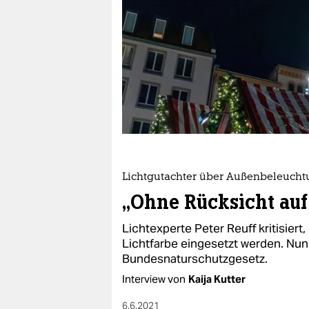
berlin
nord
wahrheit
verlag
verlag
veranstaltungen
shop
Lichtgutachter über Außenbeleuch
„Ohne Rücksicht auf
fragen & hilfe
Lichtexperte Peter Reuff kritisiert,
unterstützen
Lichtfarbe eingesetzt werden. Nun 
abo
Bundesnaturschutzgesetz.
Interview von
Kaija Kutter
genossenschaft
6.6.2021