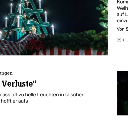
Komm
Weih
auf 
einz
Von
29.11
tungen
 Verluste“
 dass oft zu helle Leuchten in falscher
hofft er aufs