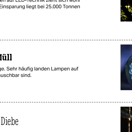
en auf LED-Technik zieht sich wohl
Einsparung liegt bei 25.000 Tonnen
üll
ge. Sehr häufig landen Lampen auf
auschbar sind.
 Diebe