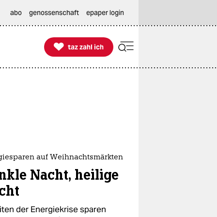
abo
genossenschaft
epaper login

taz zahl ich
taz zahl ich
giesparen auf Weihnachtsmärkten
nkle Nacht, heilige
cht
eiten der Energiekrise sparen