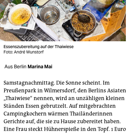
berlin
nord
wahrheit
verlag
Essenszubereitung auf der Thaiwiese
verlag
Foto: André Wunstorf
veranstaltungen
Aus Berlin
Marina Mai
shop
Samstagnachmittag. Die Sonne scheint. Im
fragen & hilfe
Preußenpark in Wilmersdorf, den Berlins Asiaten
„Thaiwiese“ nennen, wird an unzähligen kleinen
unterstützen
Ständen Essen gebrutzelt. Auf mitgebrachten
abo
Campingkochern wärmen Thailänderinnen
Gerichte auf, die sie zu Hause zubereitet haben.
genossenschaft
Eine Frau steckt Hühnerspieße in den Topf. 1 Euro