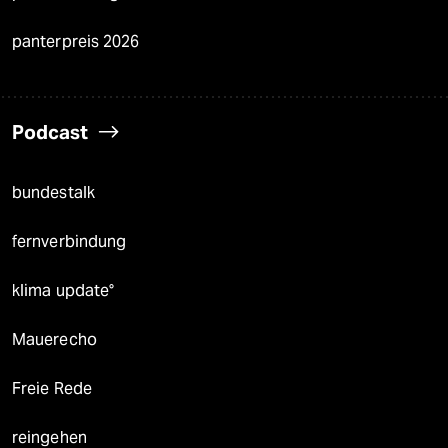
panterpreis 2026
Podcast
bundestalk
fernverbindung
klima update°
Mauerecho
Freie Rede
reingehen