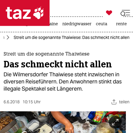

taz zahl ich
hitze
krieg in der ukraine
niedrigwasser
ceuta
rente

taz zahl ich
lin
Streit um die sogenannte Thaiwiese: Das schmeckt nicht allen
taz zahl ich
themen
Streit um die sogenannte Thaiwiese
Das schmeckt nicht allen
politik
Die Wilmersdorfer Thaiwiese steht inzwischen in
öko
diversen Reiseführern. Den Anwohnern stinkt das
illegale Spektakel seit Längerem.
gesellschaft
6.6.2018
10:15 Uhr
teilen
kultur
sport