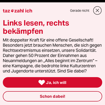
taz
zahl ich
Feedback
Gerade nicht

Links lesen, rechts
Aboservice
bekämpfen
ePaper Login
Mit doppelter Kraft für eine offene Gesellschaft!
Downloads für Abonnierende
Besonders jetzt brauchen Menschen, die sich gegen
Rechtsextremismus einsetzen, unsere Solidarität.
Daher gehen 50 Prozent der Einnahmen aus
Neuanmeldungen an „Alles beginnt im Zentrum“ –
eine Kampagne, die bedrohte linke Kulturzentren
© 2026 taz Verlags und Vertriebs GmbH
Alle Rechte vorbehalten. Bei rechtlichen Fragen oder für Genehmigungen
und Jugendorte unterstützt. Sind Sie dabei?
wenden Sie sich bitte an
lizenzen@taz.de

Ja, ich will
Feedback
Redaktionsstatut
Kommune-Richtlinien
KI-
Schon dabei!
Leitlinie
Informant
Datenschutz
Impressum
AGB