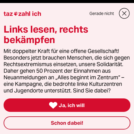
Demnächst
taz
zahl ich
Gerade nicht

Vor Ort
Links lesen, rechts
Live im Stream
bekämpfen
Vergangene
Mit doppelter Kraft für eine offene Gesellschaft!
Besonders jetzt brauchen Menschen, die sich gegen
Rechtsextremismus einsetzen, unsere Solidarität.
taz lab 2027
Daher gehen 50 Prozent der Einnahmen aus
Neuanmeldungen an „Alles beginnt im Zentrum“ –
eine Kampagne, die bedrohte linke Kulturzentren
und Jugendorte unterstützt. Sind Sie dabei?
Mehr taz Lesestoff

Ja, ich will
taz Blogs
Schon dabei!
taz FUTURZWEI