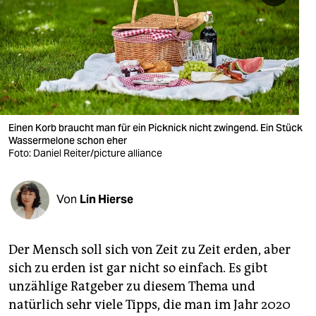
berlin
nord
wahrheit
verlag
verlag
Einen Korb braucht man für ein Picknick nicht zwingend. Ein Stück
Wassermelone schon eher
veranstaltungen
Foto: Daniel Reiter/picture alliance
shop
Von
Lin Hierse
fragen & hilfe
unterstützen
Der Mensch soll sich von Zeit zu Zeit erden, aber
abo
sich zu erden ist gar nicht so einfach. Es gibt
unzählige Ratgeber zu diesem Thema und
genossenschaft
natürlich sehr viele Tipps, die man im Jahr 2020