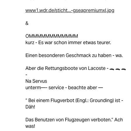
www1.wdr.de/sticht...-gseapremiumxl.jpg
&
OMMMMMMMMMMMM
kurz - Es war schon immer etwas teurer.
Einen besonderen Geschmack zu haben - wa.
Aber die Rettungsboote von Lacoste - 🐊 🐊 🐊
-
Na Servus
unterm—- servíce - beachte aber —
“ Bei einem Flugverbot (Engl.: Grounding) ist -
Däh!
Das Benutzen von Flugzeugen verboten.“ Ach
was!