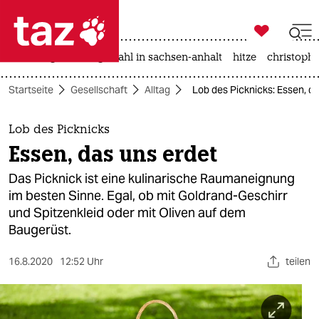

taz zahl ich
iran-krieg
landtagswahl in sachsen-anhalt
hitze
christophe

taz zahl ich
Startseite
Gesellschaft
Alltag
Lob des Picknicks: Essen, d
taz zahl ich
themen
Lob des Picknicks
Essen, das uns erdet
politik
Das Picknick ist eine kulinarische Raumaneignung
öko
im besten Sinne. Egal, ob mit Goldrand-Geschirr
und Spitzenkleid oder mit Oliven auf dem
gesellschaft
Baugerüst.
kultur
16.8.2020
12:52 Uhr
teilen
sport