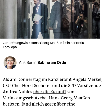
berlin
nord
wahrheit
verlag
verlag
Zukunft ungewiss: Hans-Georg Maaßen ist in der Kritik
Foto: dpa
veranstaltungen
shop
Aus Berlin
Sabine am Orde
fragen & hilfe
unterstützen
Als am Donnerstag im Kanzleramt Angela Merkel,
CSU-Chef Horst Seehofer und die SPD-Vorsitzende
abo
Andrea Nahles
über die Zukunft
von
Verfassungsschutzchef Hans-Georg Maaßen
genossenschaft
berieten, fand gleich gegenüber eine