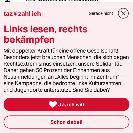
taz
zahl ich
Gerade nicht

2
Streit um Rente mit 63
Links lesen, rechts
Passgenauer Populismus
bekämpfen
Mit doppelter Kraft für eine offene Gesellschaft!
Besonders jetzt brauchen Menschen, die sich gegen
3
Drohnenvorfall am Leipziger Flughafen
Rechtsextremismus einsetzen, unsere Solidarität.
Das Zeitalter der elektronischen
Daher gehen 50 Prozent der Einnahmen aus
Kriegsführung
Neuanmeldungen an „Alles beginnt im Zentrum“ –
eine Kampagne, die bedrohte linke Kulturzentren
und Jugendorte unterstützt. Sind Sie dabei?
4
Nathanael Liminski über seine CDU
„Wir müssen in der Lage sein, besser zu

Ja, ich will
argumentieren“
Schon dabei!
Die Wahrheit