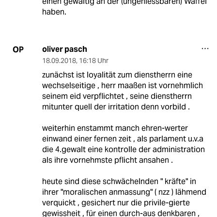
einen gewaltig an der (ungeniessbaren) Waffel
haben.
oliver pasch
OP
18.09.2018
,
16:18 Uhr
zunächst ist loyalität zum dienstherrn eine
wechselseitige , herr maaßen ist vornehmlich
seinem eid verpflichtet , seine dienstherrn
mitunter quell der irritation denn vorbild .
weiterhin enstammt manch ehren-werter
einwand einer fernen zeit , als parlament u.v.a
die 4.gewalt eine kontrolle der administration
als ihre vornehmste pflicht ansahen .
heute sind diese schwächelnden " kräfte" in
ihrer "moralischen anmassung" ( nzz ) lähmend
verquickt , gesichert nur die privile-gierte
gewissheit , für einen durch-aus denkbaren ,