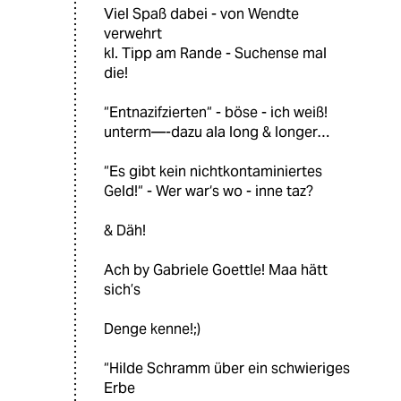
Viel Spaß dabei - von Wendte
verwehrt
kl. Tipp am Rande - Suchense mal
die!
“Entnazifzierten“ - böse - ich weiß!
unterm—-dazu ala long & longer…
“Es gibt kein nichtkontaminiertes
Geld!“ - Wer war‘s wo - inne taz?
& Däh!
Ach by Gabriele Goettle! Maa hätt
sich’s
Denge kenne!;)
“Hilde Schramm über ein schwieriges
Erbe