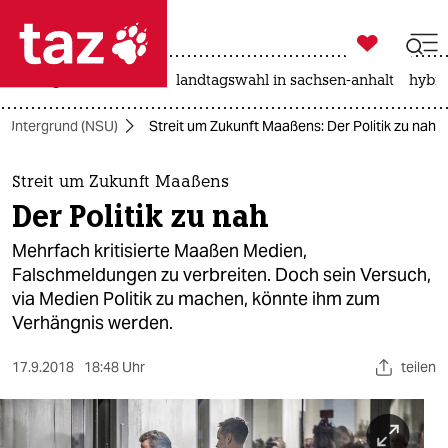

taz zahl ich
niedrigwasser
rente
landtagswahl in sachsen-anhalt
hybri

taz zahl ich
er Untergrund (NSU)
Streit um Zukunft Maaßens: Der Politik zu nah
taz zahl ich
themen
Streit um Zukunft Maaßens
Der Politik zu nah
politik
Mehrfach kritisierte Maaßen Medien,
öko
Falschmeldungen zu verbreiten. Doch sein Versuch,
via Medien Politik zu machen, könnte ihm zum
gesellschaft
Verhängnis werden.
kultur
17.9.2018
18:48 Uhr
teilen
sport