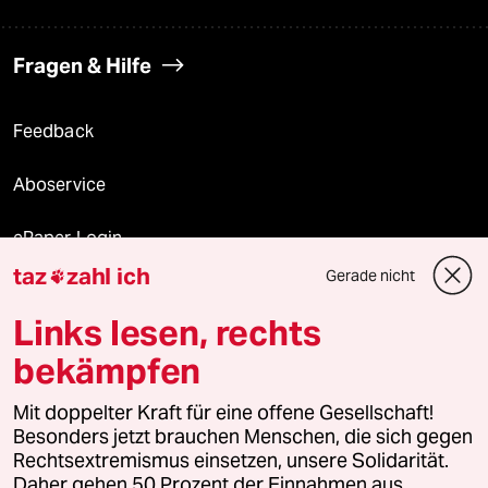
Fragen & Hilfe
Feedback
Aboservice
ePaper Login
taz
zahl ich
Gerade nicht

Downloads für Abonnierende
Links lesen, rechts
bekämpfen
© 2026 taz Verlags und Vertriebs GmbH
Alle Rechte vorbehalten. Bei rechtlichen Fragen oder für Genehmigungen
Mit doppelter Kraft für eine offene Gesellschaft!
wenden Sie sich bitte an
lizenzen@taz.de
Besonders jetzt brauchen Menschen, die sich gegen
Rechtsextremismus einsetzen, unsere Solidarität.
Daher gehen 50 Prozent der Einnahmen aus