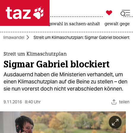

taz zahl ich
hitze
surfen
landtagswahl in sachsen-anhalt
gewalt gegen

taz zahl ich
Klimawandel
Streit um Klimaschutzplan: Sigmar Gabriel blockiert
taz zahl ich
themen
Streit um Klimaschutzplan
Sigmar Gabriel blockiert
politik
Ausdauernd haben die Ministerien verhandelt, um
öko
einen Klimaschutzplan auf die Beine zu stellen – den
sie nun vorerst doch nicht verabschieden können.
gesellschaft
9.11.2016
8:40 Uhr
teilen
kultur
sport