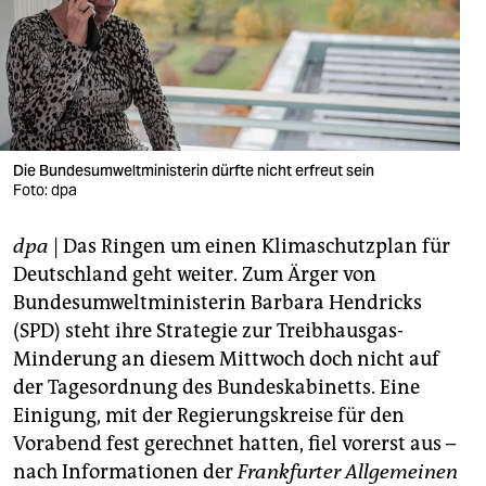
berlin
nord
wahrheit
verlag
Die Bundesumweltministerin dürfte nicht erfreut sein
Foto: dpa
verlag
veranstaltungen
dpa
| Das Ringen um einen Klimaschutzplan für
Deutschland geht weiter. Zum Ärger von
shop
Bundesumweltministerin Barbara Hendricks
fragen & hilfe
(SPD) steht ihre Strategie zur Treibhausgas-
Minderung an diesem Mittwoch doch nicht auf
unterstützen
der Tagesordnung des Bundeskabinetts. Eine
abo
Einigung, mit der Regierungskreise für den
Vorabend fest gerechnet hatten, fiel vorerst aus –
genossenschaft
nach Informationen der
Frankfurter Allgemeinen