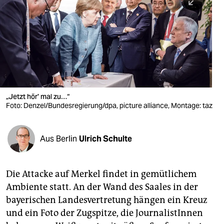
berlin
nord
wahrheit
verlag
verlag
„Jetzt hör' mal zu…“
Foto: Denzel/Bundesregierung/dpa, picture alliance, Montage: taz
veranstaltungen
shop
Aus Berlin
Ulrich Schulte
fragen & hilfe
unterstützen
Die Attacke auf Merkel findet in gemütlichem
Ambiente statt. An der Wand des Saales in der
abo
bayerischen Landesvertretung hängen ein Kreuz
genossenschaft
und ein Foto der Zugspitze, die JournalistInnen