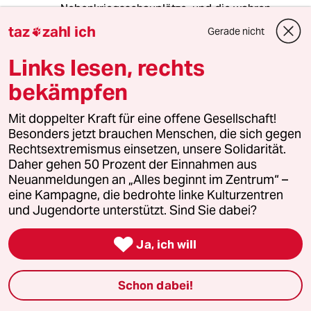
Nebenkriegsschauplätze, und die wahren
Probleme des Volkes bleiben außen vor in
taz
zahl ich
Gerade nicht

quasi einer endlosen Warteschleife – bis zum
nächsten Jahr, bis nach Wahlen in Bayern, bis
Links lesen, rechts
zur nächsten Legislaturperiode...
bekämpfen
Wer immer wieder Flüchtlingshetze betreibt,
während die Flüchtlingskrise längst vorbei ist,
Mit doppelter Kraft für eine offene Gesellschaft!
will einfach keine Verbesserungen bei sozialen
Besonders jetzt brauchen Menschen, die sich gegen
Brennpunkten im Lande zulassen! Denn
Rechtsextremismus einsetzen, unsere Solidarität.
Verbesserungen für Arme, den
Daher gehen 50 Prozent der Einnahmen aus
Niedriglohnsektor und die Mittelschicht
Neuanmeldungen an „Alles beginnt im Zentrum“ –
können zu einer Umverteilung führen. Das will
eine Kampagne, die bedrohte linke Kulturzentren
die CSU sicherlich nicht und postuliert die
und Jugendorte unterstützt. Sind Sie dabei?
„Weiter so“-Politik Und soziale Gerechtigkeit ist
ja ein Kernthema der SPD, nicht der CSU.

Ja, ich will
Schon dabei!
Rudolf Fissner