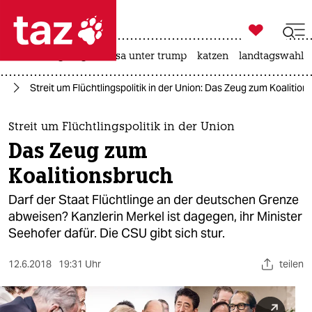

taz zahl ich
hitze
bergsteigen
usa unter trump
katzen
landtagswahl i

taz zahl ich
ht
Streit um Flüchtlingspolitik in der Union: Das Zeug zum Koalitio
taz zahl ich
themen
Streit um Flüchtlingspolitik in der Union
Das Zeug zum
politik
Koalitionsbruch
öko
Darf der Staat Flüchtlinge an der deutschen Grenze
abweisen? Kanzlerin Merkel ist dagegen, ihr Minister
gesellschaft
Seehofer dafür. Die CSU gibt sich stur.
kultur
12.6.2018
19:31 Uhr
teilen
sport