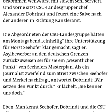
bekommen Weißwurst mit süßem Senf serviert.
epaper login
Und vorne sitzt CSU-Landesgruppenchef
Alexander Dobrindt und feuert eine Salve nach
der anderen in Richtung Kanzleramt.
Die Abgeordneten der CSU-Landesgruppe hätten
am Montagabend „einhellig“ ihre Unterstützung
für Horst Seehofer klar gemacht, sagt er.
Asylbewerber an den deutschen Grenzen
zurückzuweisen sei für sie ein „wesentlicher
Punkt“ von Seehofers Masterplan. Als ein
Journalist zweifelnd zum Streit zwischen Seehofer
und Merkel nachfragt, antwortet Dobrindt: „Wir
setzen den Punkt durch.“ Er lächelt. „Sie kennen
uns doch.“
Eben. Man kennt Seehofer, Dobrindt und die CSU.