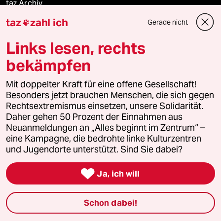
taz Archiv
taz
zahl ich
Gerade nicht

Links lesen, rechts
Mehr taz Angebote
bekämpfen
Reisen
Mit doppelter Kraft für eine offene Gesellschaft!
Besonders jetzt brauchen Menschen, die sich gegen
Kantine
Rechtsextremismus einsetzen, unsere Solidarität.
Daher gehen 50 Prozent der Einnahmen aus
Neuanmeldungen an „Alles beginnt im Zentrum“ –
Shop
eine Kampagne, die bedrohte linke Kulturzentren
und Jugendorte unterstützt. Sind Sie dabei?
Anzeigen

Ja, ich will
Fragen & Hilfe
Schon dabei!