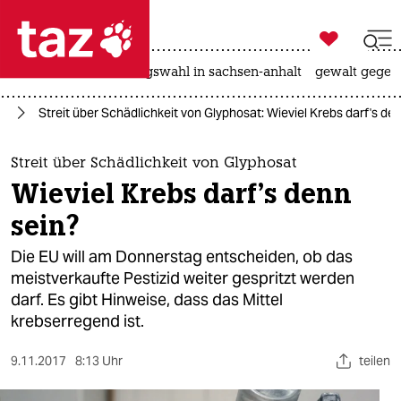

taz zahl ich
hitze
surfen
landtagswahl in sachsen-anhalt
gewalt gegen

taz zahl ich
at
Streit über Schädlichkeit von Glyphosat: Wieviel Krebs darf's de
taz zahl ich
themen
Streit über Schädlichkeit von Glyphosat
Wieviel Krebs darf's denn
politik
sein?
öko
Die EU will am Donnerstag entscheiden, ob das
meistverkaufte Pestizid weiter gespritzt werden
gesellschaft
darf. Es gibt Hinweise, dass das Mittel
krebserregend ist.
kultur
sport
9.11.2017
8:13 Uhr
teilen