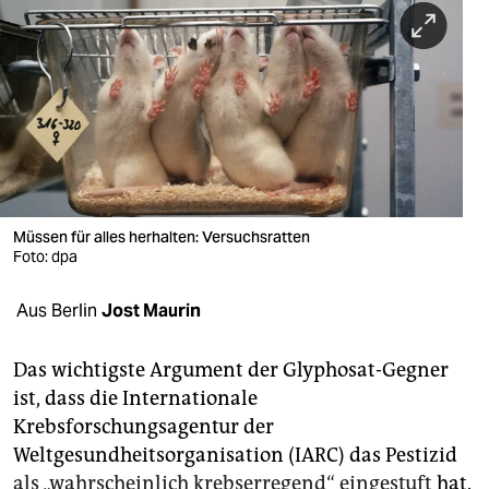
berlin
nord
wahrheit
verlag
verlag
veranstaltungen
Müssen für alles herhalten: Versuchsratten
Foto: dpa
shop
Aus Berlin
Jost Maurin
fragen & hilfe
unterstützen
Das wichtigste Argument der Glyphosat-Gegner
ist, dass die Internationale
abo
Krebsforschungsagentur der
genossenschaft
Weltgesundheitsorganisation (IARC) das Pestizid
als „wahrscheinlich krebserregend“ eingestuft
hat.