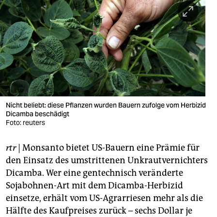
berlin
nord
wahrheit
verlag
verlag
veranstaltungen
Nicht beliebt: diese Pflanzen wurden Bauern zufolge vom Herbizid
Dicamba beschädigt
shop
Foto: reuters
fragen & hilfe
rtr
| Monsanto bietet US-Bauern eine Prämie für
den Einsatz des umstrittenen Unkrautvernichters
unterstützen
Dicamba. Wer eine gentechnisch veränderte
abo
Sojabohnen-Art mit dem Dicamba-Herbizid
einsetze, erhält vom US-Agrarriesen mehr als die
genossenschaft
Hälfte des Kaufpreises zurück – sechs Dollar je