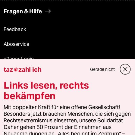
Fragen & Hilfe
Feedback
Aboservice
ePaper Login
taz
zahl ich
Gerade nicht

Downloads für Abonnierende
Links lesen, rechts
bekämpfen
© 2026 taz Verlags und Vertriebs GmbH
Mit doppelter Kraft für eine offene Gesellschaft!
Alle Rechte vorbehalten. Bei rechtlichen Fragen oder für Genehmigungen
wenden Sie sich bitte an
lizenzen@taz.de
Besonders jetzt brauchen Menschen, die sich gegen
Rechtsextremismus einsetzen, unsere Solidarität.
Daher gehen 50 Prozent der Einnahmen aus
Feedback
Redaktionsstatut
Kommune-Richtlinien
KI-
Neuanmeldungen an „Alles beginnt im Zentrum“ –