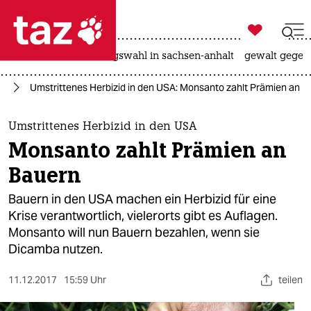

taz zahl ich
hitze
surfen
landtagswahl in sachsen-anhalt
gewalt gegen

taz zahl ich
to
Umstrittenes Herbizid in den USA: Monsanto zahlt Prämien an B
taz zahl ich
themen
Umstrittenes Herbizid in den USA
Monsanto zahlt Prämien an
politik
Bauern
öko
Bauern in den USA machen ein Herbizid für eine
Krise verantwortlich, vielerorts gibt es Auflagen.
gesellschaft
Monsanto will nun Bauern bezahlen, wenn sie
Dicamba nutzen.
kultur
sport
11.12.2017
15:59 Uhr
teilen