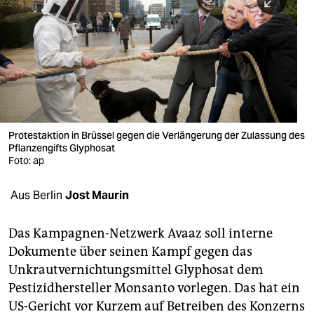
berlin
nord
wahrheit
verlag
verlag
Protestaktion in Brüssel gegen die Verlängerung der Zulassung des
Pflanzengifts Glyphosat
veranstaltungen
Foto: ap
shop
Aus Berlin
Jost Maurin
fragen & hilfe
unterstützen
Das Kampagnen-Netzwerk Avaaz soll interne
Dokumente über seinen Kampf gegen das
abo
Unkrautvernichtungsmittel Glyphosat dem
Pestizidhersteller Monsanto vorlegen. Das hat ein
genossenschaft
US-Gericht vor Kurzem auf Betreiben des Konzerns