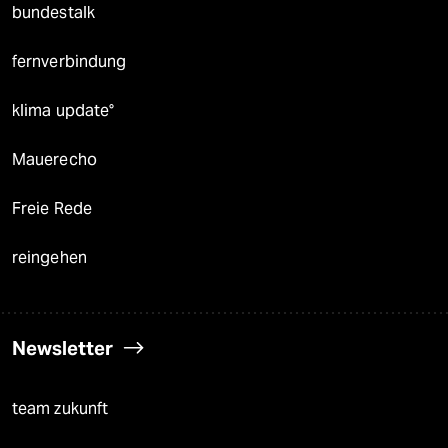
bundestalk
fernverbindung
klima update°
Mauerecho
Freie Rede
reingehen
Newsletter
team zukunft