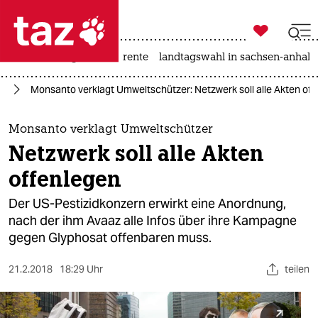

taz zahl ich
hitze
niedrigwasser
rente
landtagswahl in sachsen-anhalt

taz zahl ich
at
Monsanto verklagt Umweltschützer: Netzwerk soll alle Akten of
taz zahl ich
themen
Monsanto verklagt Umweltschützer
Netzwerk soll alle Akten
politik
offenlegen
öko
Der US-Pestizidkonzern erwirkt eine Anordnung,
nach der ihm Avaaz alle Infos über ihre Kampagne
gesellschaft
gegen Glyphosat offenbaren muss.
kultur
21.2.2018
18:29 Uhr
teilen
sport