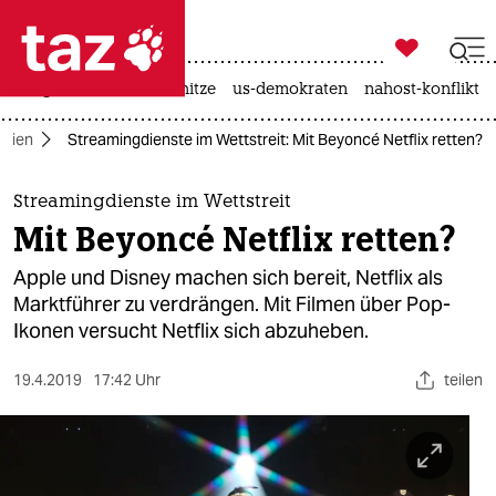

taz zahl ich
krieg in der ukraine
hitze
us-demokraten
nahost-konflikt

taz zahl ich
dien
Streamingdienste im Wettstreit: Mit Beyoncé Netflix retten?
taz zahl ich
themen
Streamingdienste im Wettstreit
Mit Beyoncé Netflix retten?
politik
Apple und Disney machen sich bereit, Netflix als
öko
Marktführer zu verdrängen. Mit Filmen über Pop-
Ikonen versucht Netflix sich abzuheben.
gesellschaft
19.4.2019
17:42 Uhr
teilen
kultur
sport