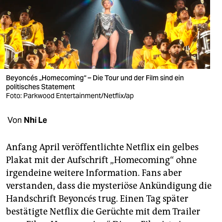
berlin
nord
wahrheit
verlag
Beyoncés „Homecoming“ – Die Tour und der Film sind ein
verlag
politisches Statement
Foto: Parkwood Entertainment/Netflix/ap
veranstaltungen
Von
Nhi Le
shop
fragen & hilfe
Anfang April veröffentlichte Netflix ein gelbes
Plakat mit der Aufschrift „Homecoming“ ohne
unterstützen
irgendeine weitere Information. Fans aber
abo
verstanden, dass die mysteriöse Ankündigung die
Handschrift Beyoncés trug. Einen Tag später
genossenschaft
bestätigte Netflix die Gerüchte mit dem Trailer