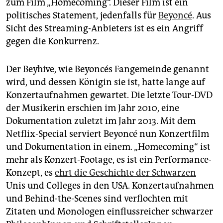
epaper login
zum Film „Homecoming“. Dieser Film ist ein
politisches Statement, jedenfalls für
Beyoncé
. Aus
Sicht des Streaming-Anbieters ist es ein Angriff
gegen die Konkurrenz.
Der Beyhive, wie Beyoncés Fangemeinde genannt
wird, und dessen Königin sie ist, hatte lange auf
Konzertaufnahmen gewartet. Die letzte Tour-DVD
der Musikerin erschien im Jahr 2010, eine
Dokumentation zuletzt im Jahr 2013. Mit dem
Netflix-Special serviert Beyoncé nun Konzertfilm
und Dokumentation in einem. „Homecoming“ ist
mehr als Konzert-Footage, es ist ein Performance-
Konzept, es
ehrt die Geschichte der Schwarzen
Unis und Colleges in den USA. Konzertaufnahmen
und Behind-the-Scenes sind verflochten mit
Zitaten und Monologen einflussreicher schwarzer