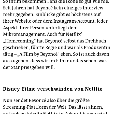
So intim bekommen Fans die Ikone so gut wie nie.
Seit Jahren hat Beyoncé kein einziges Interview
mehr gegeben. Einblicke gibt es höchstens auf
ihrer Website oder dem Instagram-Account. Jeder
Aspekt ihrer Person unterliegt dem
Mikromanagement. Auch für Net­flix’
„Homecoming“ hat Beyoncé selbst das Drehbuch
geschrieben, führte Regie und war als Produzentin
tätig – „A Film by Beyoncé“ eben. So ist auch davon
auszugehen, dass wir im Film nur das sehen, was
der Star preisgeben will.
Disney-Filme verschwinden von Netflix
Nun sendet Beyoncé also über die größte
Streaming-Plattform der Welt. Das lässt ahnen,
auf welche Inhalte Netflix in Zukunft bauen wird.