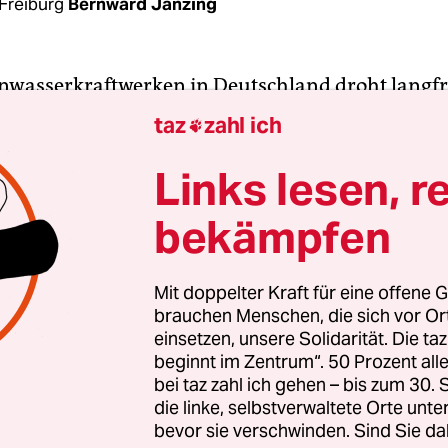
Freiburg
Bernward Janzing
inwasserkraftwerken in Deutschland droht langfri
entscheidende Passus steht ausgerechnet im
„Ent
taz
zahl ich

u Sofortmaßnahmen für einen beschleunigten A
en Energien“
. Darin heißt es: „Kleine Wasserkra
Links lesen, r
Leistung bis 500 Kilowatt werden aus ökologisch
bekämpfen
cht mehr gefördert.“ Wenn das Gesetz so kommt, w
anlagen mehr geben.
Mit doppelter Kraft für eine offene G
brauchen Menschen, die sich vor O
en mit dem Ende der zumeist 20-jährigen
einsetzen, unsere Solidarität. Die ta
dauer – kurzfristig waren der Wasserkraft auch 
beginnt im Zentrum“. 50 Prozent a
ährt worden – nach und nach immer mehr Altanl
bei taz zahl ich gehen – bis zum 30
da. Diese Woche will die Bundesregierung das e
die linke, selbstverwaltete Orte unte
bevor sie verschwinden. Sind Sie da
e Erneuerbare-Energien-Gesetz (EEG) durch Bund