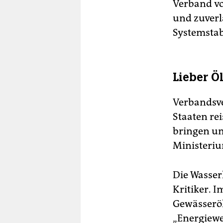
Verband vor
und zuverl
Systemstabi
Lieber Ö
Verbandsve
Staaten re
bringen und
Ministeriu
Die Wasser
Kritiker. 
Gewässerö
„Energiewe