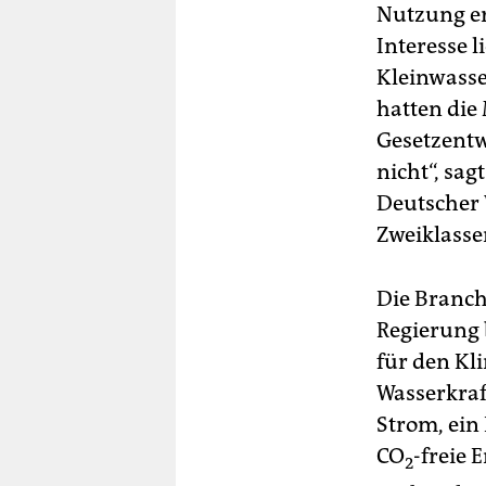
Nutzung er
Interesse l
Kleinwasse
hatten die
Gesetzentw
nicht“, sa
Deutscher 
Zweiklasse
Die Branche
Regierung 
für den Kl
Wasserkraf
Strom, ein
CO
-freie 
2