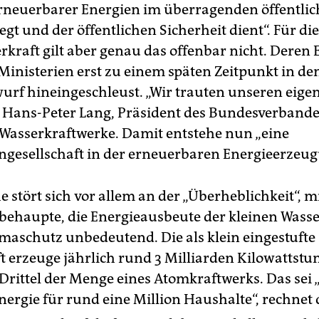
neuerbarer Energien im überragenden öffentli
iegt und der öffentlichen Sicherheit dient“. Für die
rkraft gilt aber genau das offenbar nicht. Deren
 Ministerien erst zu einem späten Zeitpunkt in de
urf hineingeschleust. „Wir trauten unseren eig
gt Hans-Peter Lang, Präsident des Bundesverband
Wasserkraftwerke. Damit entstehe nun „eine
ngesellschaft in der erneuerbaren Energieerzeug
 stört sich vor allem an der „Überheblichkeit“, mi
behaupte, die Energieausbeute der kleinen Wasser
imaschutz unbedeutend. Die als klein eingestufte
t erzeuge jährlich rund 3 Milliarden Kilowattst
 Drittel der Menge eines Atomkraftwerks. Das sei
Energie für rund eine Million Haushalte“, rechnet 