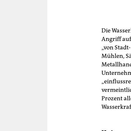
Die Wasser
Angriff au
„von Stadt
Mühlen, Sä
Metallhand
Unternehm
„einflussr
vermeintli
Prozent al
Wasserkraf