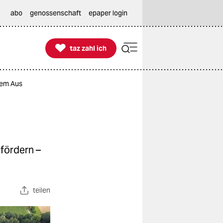
abo
genossenschaft
epaper login

taz zahl ich
taz zahl ich
dem Aus
fördern –
teilen