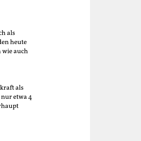
h als
den heute
 wie auch
raft als
 nur etwa 4
erhaupt