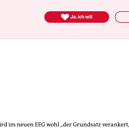
bringen.

Ja, ich will
ird im neuen EEG wohl „der Grundsatz verankert,