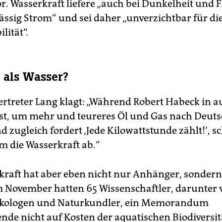
. Wasserkraft liefere „auch bei Dunkelheit und Fl
ässig Strom“ und sei daher „unverzichtbar für di
lität“.
l als Wasser?
rtreter Lang klagt: „Während Robert Habeck in a
ist, um mehr und teureres Öl und Gas nach Deut
 zugleich fordert ‚Jede Kilowattstunde zählt!‘, sc
m die Wasserkraft ab.“
kraft hat aber eben nicht nur Anhänger, sonder
Im November hatten 65 Wissenschaftler, darunter v
kologen und Naturkundler, ein Memorandum
nde nicht auf Kosten der aquatischen Biodiversit