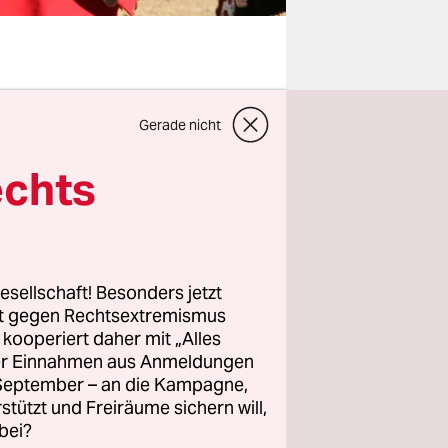
rtigen ist.
Gerade nicht
m
n Spaß des
echts
mt, von
 mit
opf zu
ließlich
esellschaft! Besonders jetzt
rt gegen Rechtsextremismus
tet – was
z kooperiert daher mit „Alles
ller Einnahmen aus Anmeldungen
. September – an die Kampagne,
 die etwa
rstützt und Freiräume sichern will,
bei?
n. Die