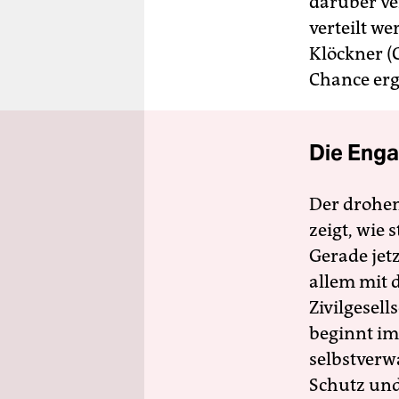
dar­über ve
verteilt w
Klöckner (
Chance erg
Die Enga
Der drohe
zeigt, wie
Gerade jet
allem mit d
Zivilgesell
beginnt im
selbstverw
Schutz und 