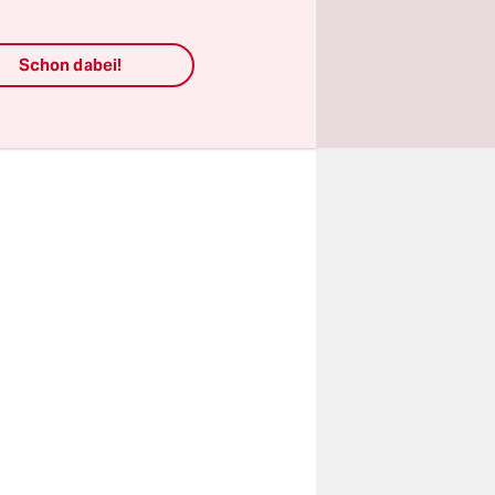
rch
der Auslauf
Schon dabei!
 unnötig.