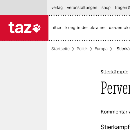
hautnavigation anspringen
hauptinhalt anspringen
footer anspringen
verlag
veranstaltungen
shop
fragen &
hitze
krieg in der ukraine
us-demokr

taz zahl ich
taz zahl ich
Startseite
Politik
Europa
Stierkä
themen
politik
Stierkämpfe
öko
Perve
gesellschaft
kultur
Kommentar 
sport
Stierkampf 