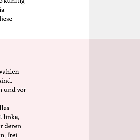
o künftig
ia
diese
wahlen
sind.
h und vor
lles
 linke,
ür deren
n, frei