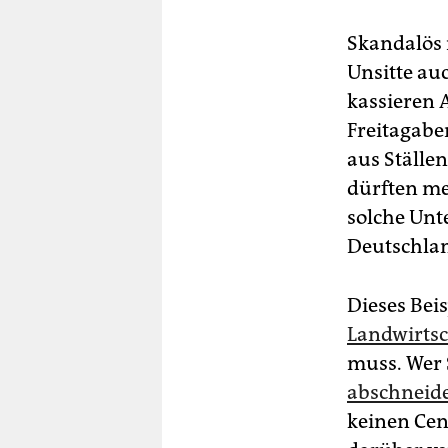
Skandalös 
Unsitte au
kassieren 
Freitagabe
aus Ställe
dürften me
solche Un
Deutschla
Dieses Beis
Landwirtsc
muss. Wer 
abschneid
keinen Cen