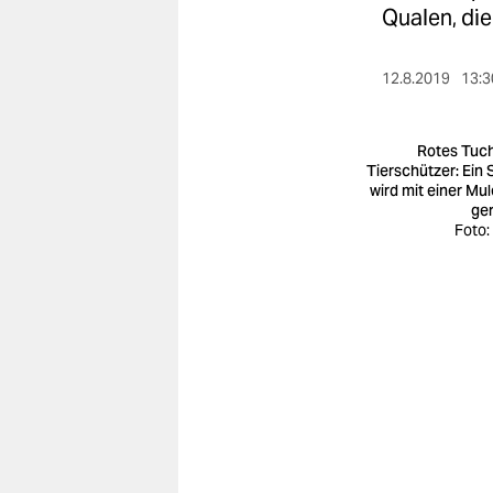
berlin
Qualen, di
nord
12.8.2019
13:3
wahrheit
verlag
Rotes Tuch
Tierschützer: Ein S
wird mit einer Mul
verlag
ger
Foto:
veranstaltungen
shop
fragen & hilfe
unterstützen
abo
genossenschaft