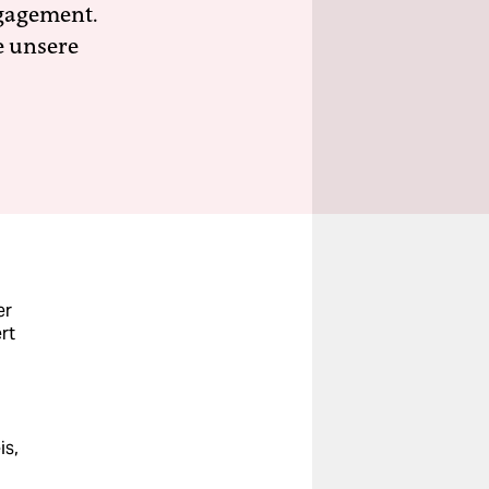
ngagement.
e unsere
er
rt
is,