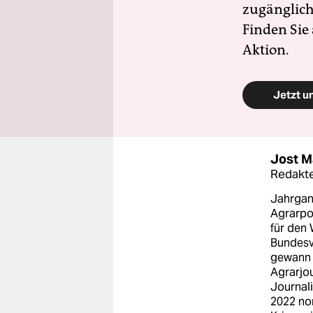
zugänglich
Finden Sie
Aktion.
Jetzt u
Jost M
Redakte
Jahrgan
Agrarpol
für den 
Bundesv
gewann 
Agrarjou
Journali
2022 nom