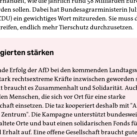
rhandelt, wie die jährlich rund 58 Milliarden Eur
erden sollen. Dabei hat Bundesagrarministerin Jul
CDU) ein gewichtiges Wort mitzureden. Sie muss 
reifen, endlich mehr Tierschutz durchzusetzen.
gierten stärken
nde Erfolg der AfD bei den kommenden Landtags
 stark rechtsextreme Kräfte inzwischen geworden 
zt braucht es Zusammenhalt und Solidarität. Auc
en Menschen, die sich vor Ort für eine starke
schaft einsetzen. Die taz kooperiert deshalb mit "A
 Zentrum". Die Kampagne unterstützt bundesweit
altete Orte und baut einen solidarischen Fonds f
Erhalt auf. Eine offene Gesellschaft braucht gute