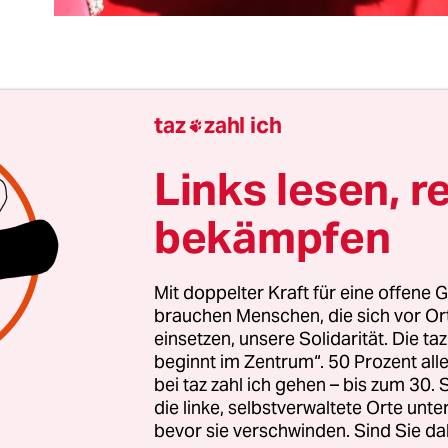
kampf ist Tierquälerei, die durch nichts zu rechtfe
taz
zahl ich

 hat das
Comeback der umstrittenen Tradition
a
henende auf Mallorca gezeigt: Nur zum morbide
Links lesen, r
wurden Tieren erst Spieße in den Rücken geram
bekämpfen
d aus eine Lanze ins Fleisch gestoßen, sie wurden
n Tüchern gereizt, umherzuspringen und den K
amit sich ihre Verletzungen vergrößern. Und sch
Mit doppelter Kraft für eine offene G
brauchen Menschen, die sich vor O
 durch einen Stich mit einem Degen ins Herz getö
einsetzen, unsere Solidarität. Die ta
em Fall erst beim fünften Anlauf klappte.
beginnt im Zentrum“. 50 Prozent a
bei taz zahl ich gehen – bis zum 30
erse Ritual ist ähnlich abstoßend wie die Qualen,
die linke, selbstverwaltete Orte unte
bevor sie verschwinden. Sind Sie da
n der „modernen“ Landwirtschaft erleiden müsse