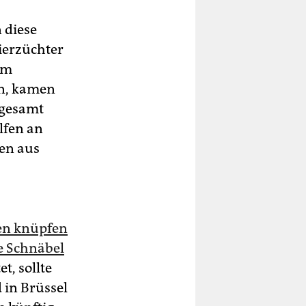
 diese
ierzüchter
am
en, kamen
sgesamt
lfen an
en aus
ien knüpfen
e Schnäbel
t, sollte
 in Brüssel