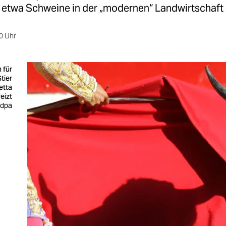
e etwa Schweine in der „modernen“ Landwirtschaft 
0 Uhr
 für
tier
etta
eizt
 dpa