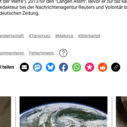
t der Waffe"), 2013 für den "Langen Atem". Bevor er zur taz k
Redakteur bei der Nachrichtenagentur Reuters und Volontär b
deutschen Zeitung.
andwirtschaft
#Tierschutz
#Mallorca
#Stierkampf
ommentieren
Fehlerhinweis
 teilen