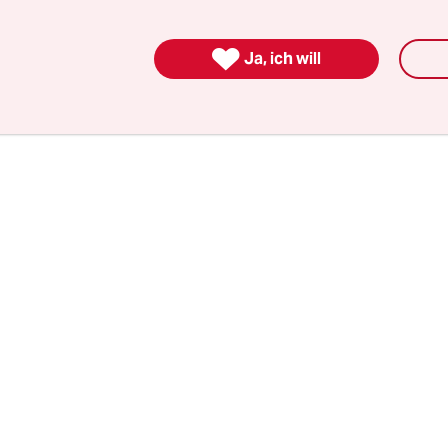
utale Tötung als Show lässt sich auch nicht dadu
gen, dass Kampfstiere anders als die meisten Rin

Ja, ich will
de haben. Denn der Tod dieser Tiere bleibt völlig