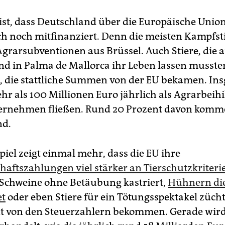
ist, dass Deutschland über die Europäische Union
ch noch mitfinanziert. Denn die meisten Kampfst
Agrarsubventionen aus Brüssel. Auch Stiere, die 
nd in Palma de Mallorca ihr Leben lassen musst
n, die stattliche Summen von der EU bekamen. In
hr als 100 Millionen Euro jährlich als Agrarbeihi
ternehmen fließen. Rund 20 Prozent davon komm
nd.
piel zeigt einmal mehr, dass die EU ihre
haftszahlungen viel stärker an Tierschutzkriter
Schweine ohne Betäubung kastriert,
Hühnern di
et
oder eben Stiere für ein Tötungsspektakel züchte
t von den Steuerzahlern bekommen. Gerade wird