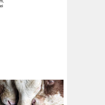
am,
ei