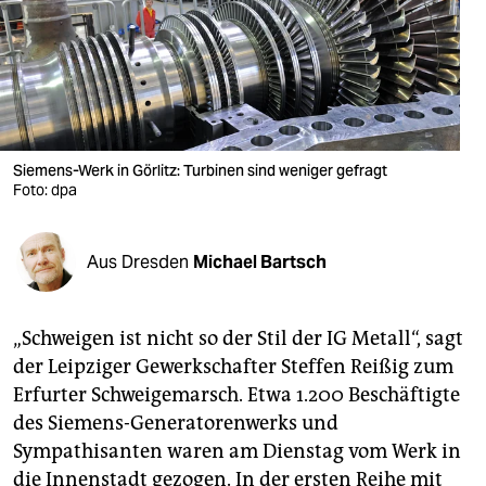
berlin
nord
wahrheit
verlag
Siemens-Werk in Görlitz: Turbinen sind weniger gefragt
verlag
Foto: dpa
veranstaltungen
Aus Dresden
Michael Bartsch
shop
fragen & hilfe
„Schweigen ist nicht so der Stil der IG Metall“, sagt
unterstützen
der Leipziger Gewerkschafter Steffen Reißig zum
Erfurter Schweigemarsch. Etwa 1.200 Beschäftigte
abo
des Siemens-Generatorenwerks und
genossenschaft
Sympathisanten waren am Dienstag vom Werk in
die ­Innenstadt gezogen. In der ersten Reihe mit