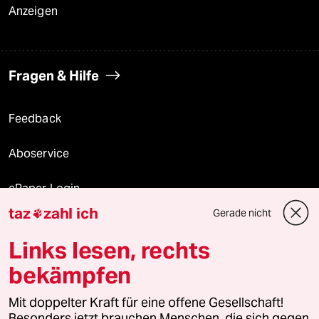
Anzeigen
Fragen & Hilfe
Feedback
Aboservice
ePaper Login
taz
zahl ich
Gerade nicht

Downloads für Abonnierende
Links lesen, rechts
bekämpfen
© 2026 taz Verlags und Vertriebs GmbH
Alle Rechte vorbehalten. Bei rechtlichen Fragen oder für Genehmigungen
Mit doppelter Kraft für eine offene Gesellschaft!
wenden Sie sich bitte an
lizenzen@taz.de
Besonders jetzt brauchen Menschen, die sich gegen