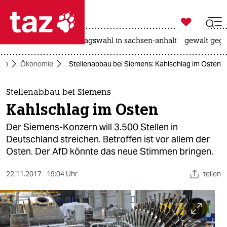

taz zahl ich
nahost-konflikt
landtagswahl in sachsen-anhalt
gewalt gege

taz zahl ich
ko
Ökonomie
Stellenabbau bei Siemens: Kahlschlag im Osten
taz zahl ich
themen
Stellenabbau bei Siemens
Kahlschlag im Osten
politik
Der Siemens-Konzern will 3.500 Stellen in
öko
Deutschland streichen. Betroffen ist vor allem der
Osten. Der AfD könnte das neue Stimmen bringen.
gesellschaft
22.11.2017
19:04 Uhr
teilen
kultur
sport