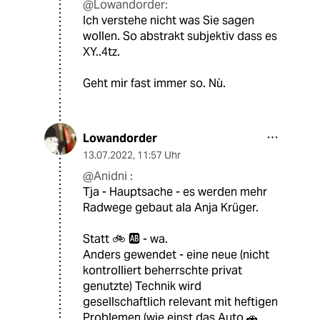
@Lowandorder:
Ich verstehe nicht was Sie sagen
wollen. So abstrakt subjektiv dass es
XY..4tz.
Geht mir fast immer so. Nù.
Lowandorder
13.07.2022
,
11:57 Uhr
@Anidni :
Tja - Hauptsache - es werden mehr
Radwege gebaut ala Anja Krüger.
Statt 🚲 🆎 - wa.
Anders gewendet - eine neue (nicht
kontrolliert beherrschte privat
genutzte) Technik wird
gesellschaftlich relevant mit heftigen
Problemen (wie einst das Auto 🚗