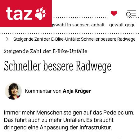

taz zahl ich
hitze
surfen
landtagswahl in sachsen-anhalt
gewalt gegen

taz zahl ich
nd
Steigende Zahl der E-Bike-Unfälle: Schneller bessere Radwege
taz zahl ich
Steigende Zahl der E-Bike-Unfälle
themen
Schneller bessere Radwege
politik
öko
Kommentar von
Anja Krüger
gesellschaft
kultur
Immer mehr Menschen steigen auf das Pedelec um.
Das führt auch zu mehr Unfällen. Es braucht
sport
dringend eine Anpassung der Infrastruktur.