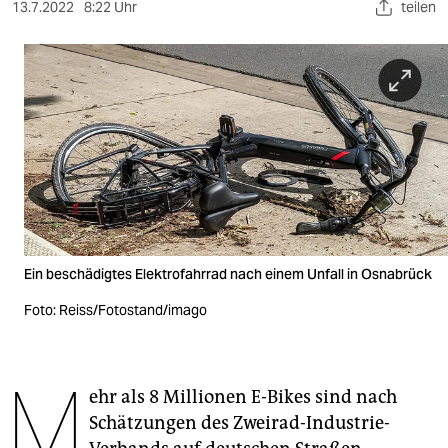
berlin
13.7.2022
8:22 Uhr
teilen
nord
wahrheit
verlag
verlag
veranstaltungen
shop
Ein beschädigtes Elektrofahrrad nach einem Unfall in Osnabrück
fragen & hilfe
Foto: Reiss/Fotostand/imago
unterstützen
abo
M
ehr als 8 Millionen E-Bikes sind nach
genossenschaft
Schätzungen des Zweirad-Industrie-