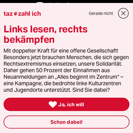
Folgen Sie uns
taz
zahl ich
Gerade nicht

Links lesen, rechts
Ressorts
bekämpfen
Mit doppelter Kraft für eine offene Gesellschaft!
Politik
Besonders jetzt brauchen Menschen, die sich gegen
Rechtsextremismus einsetzen, unsere Solidarität.
Öko
Daher gehen 50 Prozent der Einnahmen aus
Neuanmeldungen an „Alles beginnt im Zentrum“ –
Gesellschaft
eine Kampagne, die bedrohte linke Kulturzentren
und Jugendorte unterstützt. Sind Sie dabei?
Kultur

Ja, ich will
Sport
Schon dabei!
Berlin