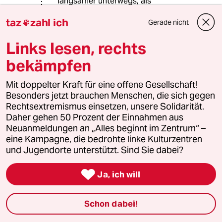
langsamer unterwegs, als
vergleichbare RadlerInnen.
taz
zahl ich
Gerade nicht

Links lesen, rechts
61321 (Profil gelöscht)
6G
bekämpfen
06.04.2019
,
13:24 Uhr
@Wagenbär:
Mit doppelter Kraft für eine offene Gesellschaft!
Die Anzahl rücksichtslos fahrender
Besonders jetzt brauchen Menschen, die sich gegen
Radfahrer ist in unserer Stadt stetig
Rechtsextremismus einsetzen, unsere Solidarität.
gewachsen. Mir als
Daher gehen 50 Prozent der Einnahmen aus
durchschnittlichem bis flottem
Neuanmeldungen an „Alles beginnt im Zentrum“ –
Radfahrer ist in so mancher Situation
eine Kampagne, die bedrohte linke Kulturzentren
wenn's eng wird scheiß unwohl,
und Jugendorte unterstützt. Sind Sie dabei?
manchmal kommt nur noch Wut auf.
Da wird geschnitten, was das Zeug

Ja, ich will
hält, anderen die Vorfahrt
genommen, Familien mit kleinen
Kindern auf Rädern mit 40km/h
Schon dabei!
überholt oder E-Mails versunken auf
dem Smartphone gecheckt. Die