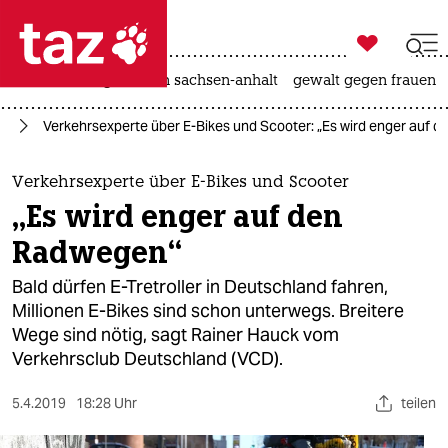

taz zahl ich
hitze
landtagswahl in sachsen-anhalt
gewalt gegen frauen

taz zahl ich
hr
Verkehrsexperte über E-Bikes und Scooter: „Es wird enger auf 
taz zahl ich
themen
Verkehrsexperte über E-Bikes und Scooter
„Es wird enger auf den
politik
Radwegen“
öko
Bald dürfen E-Tretroller in Deutschland fahren,
Millionen E-Bikes sind schon unterwegs. Breitere
gesellschaft
Wege sind nötig, sagt Rainer Hauck vom
Verkehrsclub Deutschland (VCD).
kultur
sport
5.4.2019
18:28 Uhr
teilen