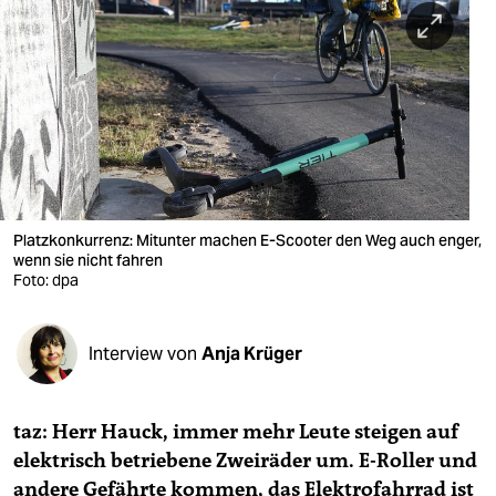
berlin
nord
wahrheit
verlag
verlag
veranstaltungen
Platzkonkurrenz: Mitunter machen E-Scooter den Weg auch enger,
wenn sie nicht fahren
shop
Foto: dpa
fragen & hilfe
Interview von
Anja Krüger
unterstützen
abo
taz: Herr Hauck, immer mehr Leute steigen auf
genossenschaft
elektrisch betriebene Zweiräder um. E-Roller und
andere Gefährte kommen, das Elektrofahrrad ist