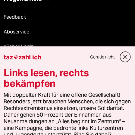
Feedback
Aboservice
ePaper Login
taz
zahl ich
Gerade nicht

Downloads für Abonnierende
Links lesen, rechts
bekämpfen
© 2026 taz Verlags und Vertriebs GmbH
Mit doppelter Kraft für eine offene Gesellschaft!
Alle Rechte vorbehalten. Bei rechtlichen Fragen oder für Genehmigungen
wenden Sie sich bitte an
lizenzen@taz.de
Besonders jetzt brauchen Menschen, die sich gegen
Rechtsextremismus einsetzen, unsere Solidarität.
Daher gehen 50 Prozent der Einnahmen aus
Feedback
Redaktionsstatut
Kommune-Richtlinien
KI-
Neuanmeldungen an „Alles beginnt im Zentrum“ –
eine Kampagne, die bedrohte linke Kulturzentren
Leitlinie
Informant
Datenschutz
Impressum
AGB
und Jugendorte unterstützt. Sind Sie dabei?