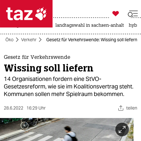

taz zahl ich
niedrigwasser
rente
landtagswahl in sachsen-anhalt
hybri

taz zahl ich
Öko
Verkehr
Gesetz für Verkehrswende: Wissing soll liefern
taz zahl ich
themen
Gesetz für Verkehrswende
Wissing soll liefern
politik
14 Organisationen fordern eine StVO-
öko
Gesetzesreform, wie sie im Koalitionsvertrag steht.
Kommunen sollen mehr Spielraum bekommen.
gesellschaft
28.6.2022
16:29 Uhr
teilen
kultur
sport