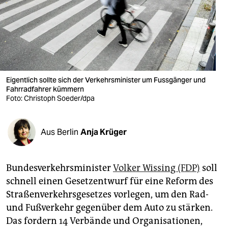
berlin
nord
wahrheit
verlag
Eigentlich sollte sich der Verkehrsminister um Fussgänger und
verlag
Fahrradfahrer kümmern
Foto: Christoph Soeder/dpa
veranstaltungen
shop
Aus Berlin
Anja Krüger
fragen & hilfe
Bundesverkehrsminister
Volker Wissing (FDP)
soll
unterstützen
schnell einen Gesetzentwurf für eine Reform des
abo
Straßenverkehrsgesetzes vorlegen, um den Rad-
und Fußverkehr gegenüber dem Auto zu stärken.
genossenschaft
Das fordern 14 Verbände und Organisationen,