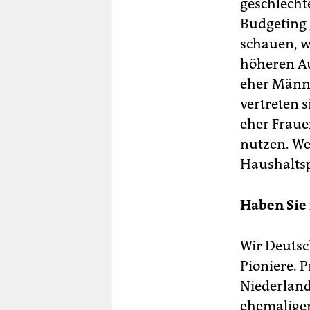
geschlecht
Budgeting 
schauen, w
höheren Au
eher Männe
vertreten 
eher Frauen
nutzen. We
Haushaltsp
Haben Sie 
Wir Deutsc
Pioniere. 
Niederland
ehemaligen