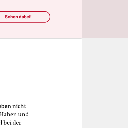
Schon dabei!
eben nicht
m Haben und
l bei der