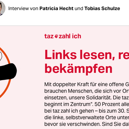
Interview von
Patricia Hecht
und
Tobias Schulze
Roth, Sie bezeichnen sich als überzeugten Femi
taz
zahl ich

ür Sie?
Links lesen, r
oth:
Treffender wäre Aktivist für Geschlechtergere
bekämpfen
egriff Feminismus finde ich sehr gut, weil manc
ch wie vor der Kamm schwillt, wenn sie ihn nur
 sind aus deren Sicht die Anführer der politische
Mit doppelter Kraft für eine offene G
t. Mir gefällt dieser Kampfbegriff. Manchmal geh
brauchen Menschen, die sich vor O
einsetzen, unsere Solidarität. Die ta
ion in der politischen Auseinandersetzung nicht.
beginnt im Zentrum“. 50 Prozent a
bei taz zahl ich gehen – bis zum 30
die linke, selbstverwaltete Orte unte
bevor sie verschwinden. Sind Sie da