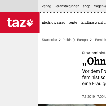
hautnavigation anspringen
hauptinhalt anspringen
footer anspringen
verlag
veranstaltungen
shop
fragen &
niedrigwasser
rente
landtagswahl i

taz zahl ich
taz zahl ich
Startseite
Politik
Europa
Femini
themen
politik
Staatsminist
„Ohn
öko
Vor dem Fr
gesellschaft
feministisc
eine Frau g
kultur
sport
7.3.2019
7:00 