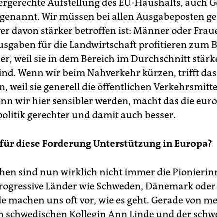
ergerechte Aufstellung des EU-Haushalts, auch 
genannt. Wir müssen bei allen Ausgabeposten g
er davon stärker betroffen ist: Männer oder Fra
sgaben für die Landwirtschaft profitieren zum B
r, weil sie in dem Bereich im Durchschnitt stärk
sind. Wenn wir beim Nahverkehr kürzen, trifft da
, weil sie generell die öffentlichen Verkehrsmitte
nn wir hier sensibler werden, macht das die eur
olitik gerechter und damit auch besser.
für diese Forderung Unterstützung in Europa?
hen sind nun wirklich nicht immer die Pionieri
Progressive Länder wie Schweden, Dänemark oder
e machen uns oft vor, wie es geht. Gerade von m
 schwedischen Kollegin Ann Linde und der schw