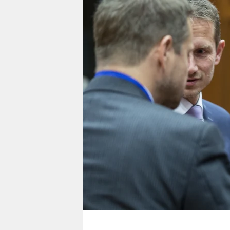
berlin
nord
wahrheit
verlag
verlag
veranstaltungen
shop
fragen & hilfe
unterstützen
abo
genossenschaft