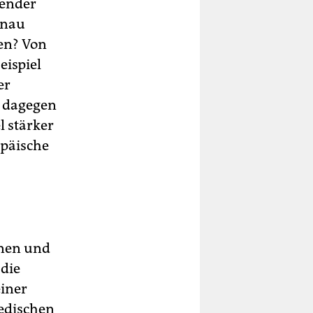
Gender
enau
uen? Von
eispiel
er
s dagegen
l stärker
opäische
nnen und
 die
einer
edischen