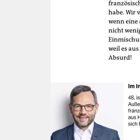
französisc
habe. Wir 
wenn eine 
nicht weni
Einmischun
weil es aus
Absurd!
Im I
48, i
Außer
franz
aus H
sich 