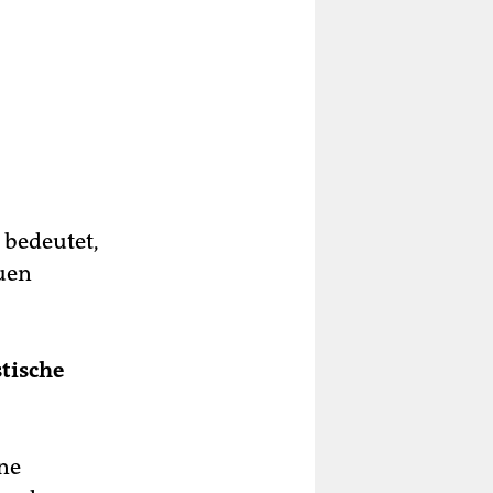
 bedeutet,
auen
stische
ine