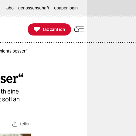
abo
genossenschaft
epaper login

taz zahl ich
taz zahl ich
nichts besser“
ser“
th eine
 soll an
teilen