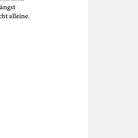
längst
cht alleine.