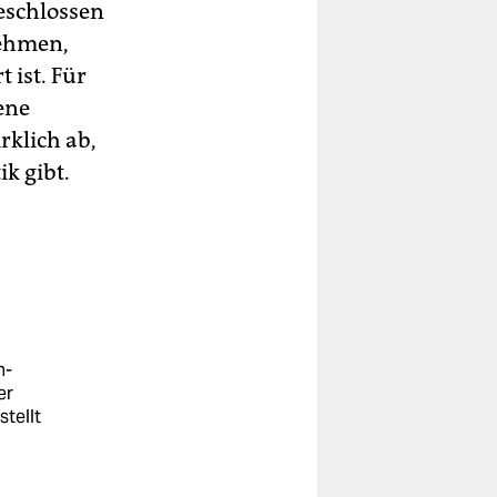
geschlossen
nehmen,
 ist. Für
ene
klich ab,
k gibt.
h-
er
stellt