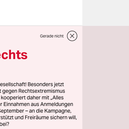
nisten. Was
Gerade nicht
echts
chtigkeit.
hen
 hören.
n
esellschaft! Besonders jetzt
t es ohne
rt gegen Rechtsextremismus
z kooperiert daher mit „Alles
ller Einnahmen aus Anmeldungen
. September – an die Kampagne,
rstützt und Freiräume sichern will,
bei?