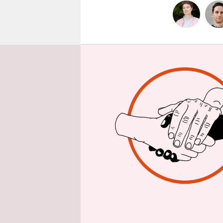
epaper login
taz: Herr 
heißt das f
Michael R
Aber den B
Männern na
Feministen
Korrekthei
Konfrontat