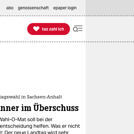
abo
genossenschaft
epaper login

taz zahl ich
taz zahl ich
tagswahl in Sachsen-Anhalt
nner im Überschuss
Wahl-O-Mat soll bei der
entscheidung helfen. Was er nicht
ät: Der neue Landtag wird sehr