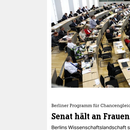
berlin
nord
wahrheit
verlag
verlag
veranstaltungen
shop
fragen & hilfe
unterstützen
Berliner Programm für Chancenglei
abo
Senat hält an Frauen
genossenschaft
Berlins Wissenschaftslandschaft s