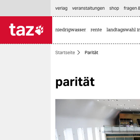
hautnavigation anspringen
hauptinhalt anspringen
footer anspringen
verlag
veranstaltungen
shop
fragen &
niedrigwasser
rente
landtagswahl i

taz zahl ich
taz zahl ich
Startseite
Parität
themen
politik
parität
öko
gesellschaft
kultur
sport