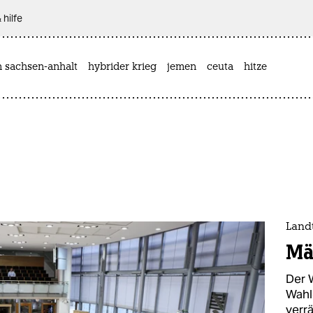
 hilfe
n sachsen-anhalt
hybrider krieg
jemen
ceuta
hitze
Land
Mä
Der 
Wahl
verr