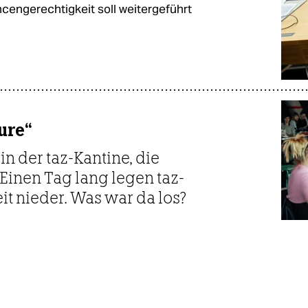
engerechtigkeit soll weitergeführt
ure“
in der taz-Kantine, die
inen Tag lang legen taz-
it nieder. Was war da los?