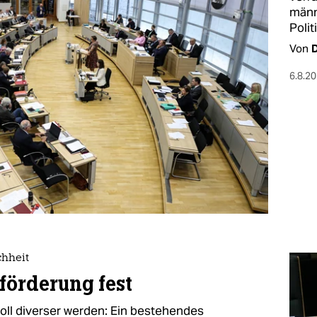
männl
Polit
Von
6.8.2
chheit
förderung fest
oll diverser werden: Ein bestehendes