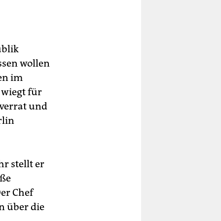
ublik
ssen wollen
men im
 wiegt für
sverrat und
rlin
r stellt er
üße
Der Chef
n über die