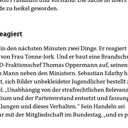
von Präsidium und Vorstand. Die Sache ist übers
e zu heikel geworden.
eagiert
 in den nächsten Minuten zwei Dinge. Er reagiert 
on Frau Tonne-Jork. Und er baut eine Brandsc
D-Fraktionschef Thomas Oppermann auf, seinen
n Mann neben den Ministern. Sebastian Edathy 
, sich Bilder unbekleideter Jugendlicher bestellt
el. „Unabhängig von der strafrechtlichen Relevanz
ium und der Parteivorstand entsetzt und fassun
lungen und dieses Verhalten.“ Sein Handeln sei
r mit der Mitgliedschaft im Bundestag, „und es p