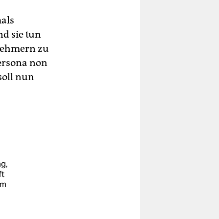
mals
nd sie tun
lnehmern zu
Persona non
soll nun
g,
ft
im