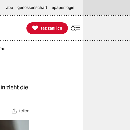
abo
genossenschaft
epaper login

taz zahl ich
taz zahl ich
Ehe
in zieht die
teilen