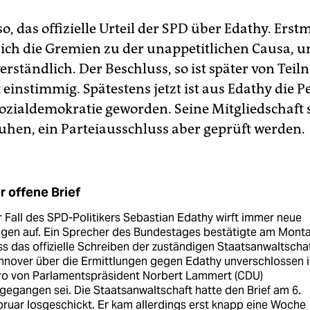
lso, das offizielle Urteil der SPD über Edathy. Erst
sich die Gremien zu der unappetitlichen Causa, u
erständlich. Der Beschluss, so ist später von Tei
t einstimmig. Spätestens jetzt ist aus Edathy die 
Sozialdemokratie geworden. Seine Mitgliedschaft 
uhen, ein Parteiausschluss aber geprüft werden.
r offene Brief
 Fall des SPD-Politikers Sebastian Edathy wirft immer neue
agen auf. Ein Sprecher des Bundestages bestätigte am Monta
s das offizielle Schreiben der zuständigen Staatsanwaltscha
nnover über die Ermittlungen gegen Edathy unverschlossen 
ro von Parlamentspräsident Norbert Lammert (CDU)
gegangen sei. Die Staatsanwaltschaft hatte den Brief am 6.
ruar losgeschickt. Er kam allerdings erst knapp eine Woche