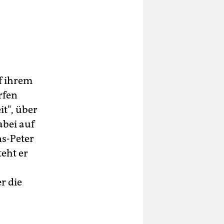
mit
f ihrem
rfen
it", über
ss
abei auf
ns-Peter
teht er
r die