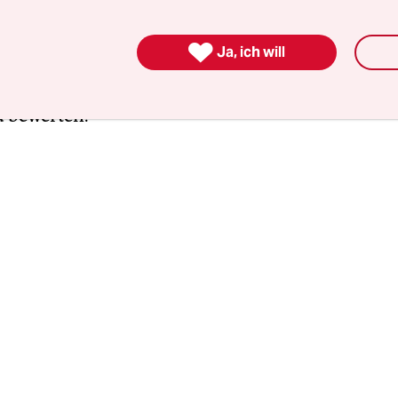
 und Ankaufen von Nacktbildern mit Minderjähri
tabel“, schreiben die Genossen an die Presse. „Ke

Ja, ich will
 sich vorstellen, seine eigenen Kinder auf derart
 Der Vorgang sei nicht nur strafrechtlich, sonder
u bewerten.