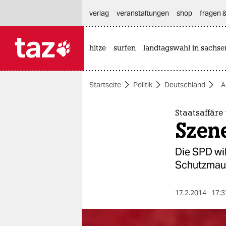
hautnavigation anspringen
hauptinhalt anspringen
footer anspringen
verlag
veranstaltungen
shop
fragen &
hitze
surfen
landtagswahl in sachse

taz zahl ich
taz zahl ich
Startseite
Politik
Deutschland
A
themen
politik
Staatsaffär
Szen
öko
Die SPD wil
gesellschaft
Schutzmauer
kultur
17.2.2014
17:3
sport