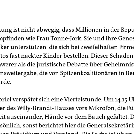
ung ist nicht abwegig, dass Millionen in der Rep
pfinden wie Frau Tonne-Jork. Sie und ihre Geno
iker unterstützen, die sich bei zweifelhaften Fir
tos fast nackter Kinder bestellen. Dieser Schaden
hwerer als die juristische Debatte über Geheimni
nsweitergabe, die von Spitzenkoalitionären in Be
rde.
iel verspätet sich eine Viertelstunde. Um 14.15 Uh
yer des Willy-Brandt-Hauses vors Mikrofon, die F
eit auseinander, Hände vor dem Bauch gefaltet. 
önlich, sonst berichtet hier die Generalsekretäri