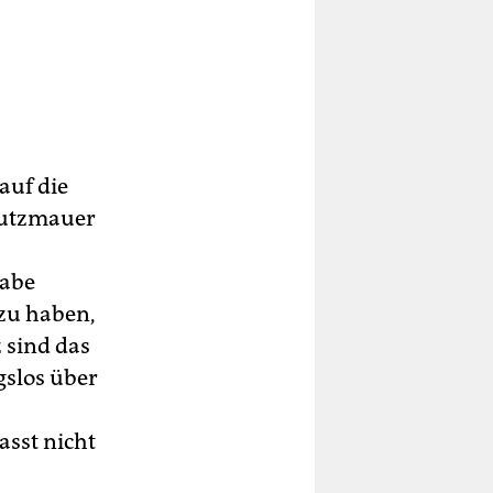
auf die
hutzmauer
habe
 zu haben,
 sind das
gslos über
asst nicht