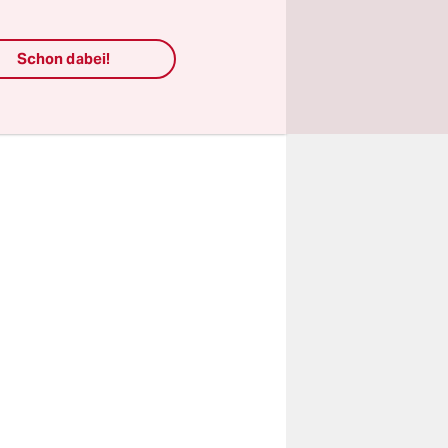
gen ist
iner von
Schon dabei!
igen Fotos
n auch