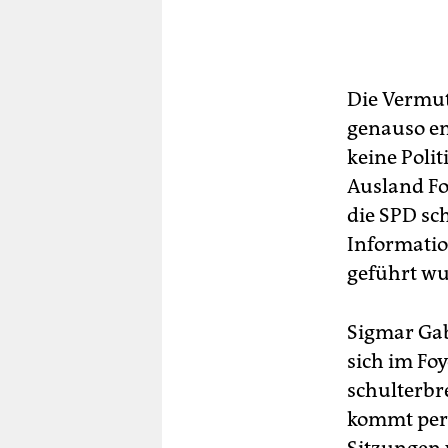
Die Vermut
genauso em
keine Polit
Ausland Fo
die SPD sc
Informatio
geführt wu
Sigmar Gabr
sich im Fo
schulterbr
kommt pers