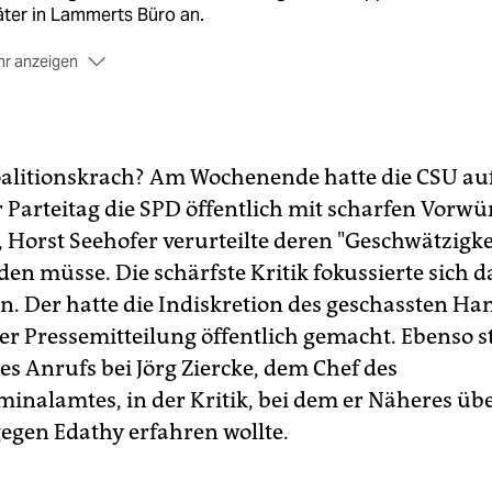
ter in Lammerts Büro an.
r anzeigen
 Sprecher erklärte, über einem Postaufkleber der „Citipost“ 
m Aufdruck „Justizbehörden Hannover“ und dem Datum
02.2014 sei ein weiterer mit dem Aufdruck der „PIN Mail AG“
geklebt worden, der das Datum 11.02.2014 trage. „Die
alitionskrach? Am Wochenende hatte die CSU au
ndestagsverwaltung hat eine Kopie des Umschlags an die
Parteitag die SPD öffentlich mit scharfen Vorwü
atsanwaltschaft Hannover mit der Bitte übermittelt, zur
 Horst Seehofer verurteilte deren "Geschwätzigke
klärung beizutragen“, sagte der Sprecher. Der
Spiegel
hatte
en Ermittler mit den Worten zitiert: „Wir gehen davon aus, da
en müsse. Die schärfste Kritik fokussierte sich d
endjemand den Brief abgegriffen hat.“
 Der hatte die Indiskretion des geschassten Ha
er Pressemitteilung öffentlich gemacht. Ebenso s
es Anrufs bei Jörg Ziercke, dem Chef des
inalamtes, in der Kritik, bei dem er Näheres übe
egen Edathy erfahren wollte.