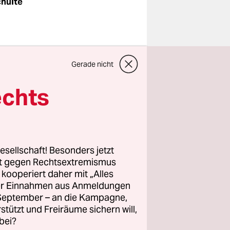
chulte
t. Die
Gerade nicht
oche Zeit
 wurde
echts
rufen, aber
ehen und
hig am
esellschaft! Besonders jetzt
rt gegen Rechtsextremismus
z kooperiert daher mit „Alles
noveraner
ller Einnahmen aus Anmeldungen
nschalte
. September – an die Kampagne,
llig. Die
rstützt und Freiräume sichern will,
bei?
ellen,