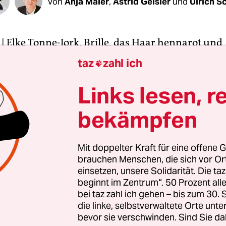
Von
Anja Maier
,
Astrid Geisler
und
Ulrich S
| Elke Tonne-Jork, Brille, das Haar hennarot und
g, ist niemand, der zu vorschnellen Urteilen neig
taz
zahl ich

e des SPD-Unterbezirks Nienburg hat sich eine W
m ein Urteil über Sebastian Edathy zu fällen. Sie
Links lesen, r
 Woche täglich von Journalisten aus Berlin ange
bekämpfen
e ab. „Wir wollten uns nicht in Spekulationen erg
ung der Staatsanwaltschaft abwarten“, sagt sie ru
Mit doppelter Kraft für eine offene G
brauchen Menschen, die sich vor O
einsetzen, unsere Solidarität. Die ta
, einen Tag nach der Pressekonferenz der Han
beginnt im Zentrum“. 50 Prozent a
m Fall Edathy, stimmte sich Tonne-Jork per Telefo
bei taz zahl ich gehen – bis zum 30
terbezirksvorstand ab. Das Stimmungsbild: einhe
die linke, selbstverwaltete Orte unte
bevor sie verschwinden. Sind Sie da
rg sagt sich von Sebastian Edathy los. „Das Herst