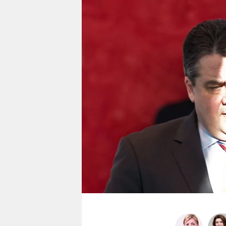
berlin
nord
wahrheit
verlag
verlag
veranstaltungen
shop
fragen & hilfe
unterstützen
abo
genossenschaft