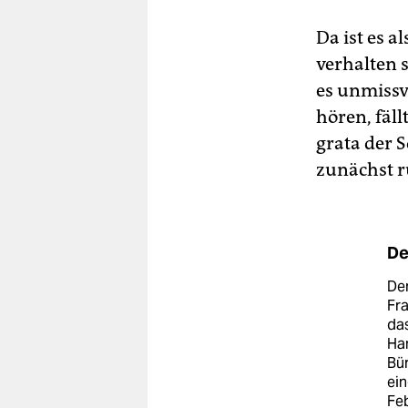
Da ist es a
verhalten 
es unmissv
hören, fäll
grata der 
zunächst r
De
Der
Fr
das
Ha
Bü
ein
Feb