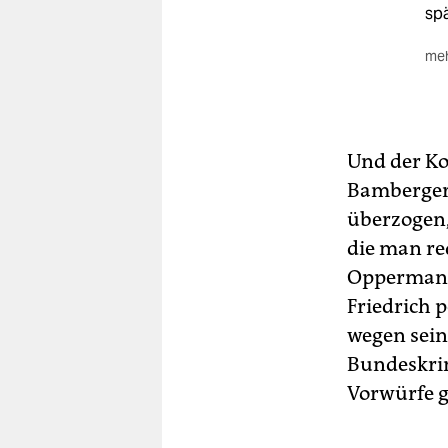
spä
meh
Der
de
07.
auf
Und der Ko
Bu
Bamberger 
Sta
überzogen,
Auf
ein
die man red
irg
Oppermann.
Friedrich p
wegen sein
Bundeskrim
Vorwürfe g