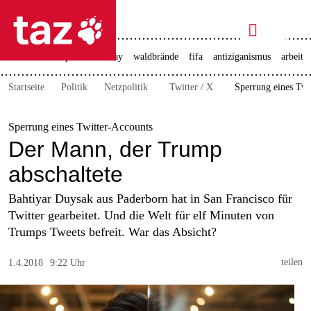

taz zahl ich
ceuta
christopher street day
waldbrände
fifa
antiziganismus
arbeit

taz zahl ich
Startseite
Politik
Netzpolitik
Twitter / X
Sperrung eines Twi
taz zahl ich
themen
Sperrung eines Twitter-Accounts
Der Mann, der Trump
politik
abschaltete
öko
Bahtiyar Duysak aus Paderborn hat in San Francisco für
Twitter gearbeitet. Und die Welt für elf Minuten von
gesellschaft
Trumps Tweets befreit. War das Absicht?
kultur
teilen
1.4.2018
9:22 Uhr
sport