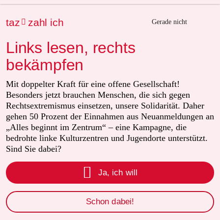
Nur 38 Euro im Jahr
taz
zahl ich

Gerade nicht
Als Prämie Luisa Neubauers „Was wäre, wenn wir mutig
sind?“
Links lesen, rechts
Herausgegeben von Harald Welzer
bekämpfen
Mit doppelter Kraft für eine offene Gesellschaft!
Jetzt abonnieren
Besonders jetzt brauchen Menschen, die sich gegen
Rechtsextremismus einsetzen, unsere Solidarität. Daher
gehen 50 Prozent der Einnahmen aus Neuanmeldungen an
„Alles beginnt im Zentrum“ – eine Kampagne, die
5 Kommentare
/
bedrohte linke Kulturzentren und Jugendorte unterstützt.
Neueste
Älteste
Sind Sie dabei?

einloggen
Ja, ich will
Die Kommentarfunktion unter diesem Artikel ist
Schon dabei!
geschlossen.
Wir öffnen die Kommentarspalte bei ausgewählten Artikeln