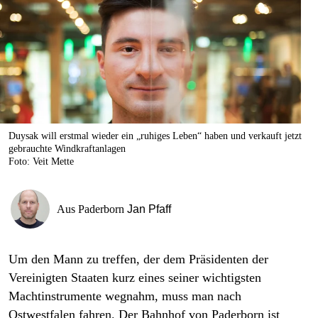
berlin
nord
wahrheit
verlag
verlag
Duysak will erstmal wieder ein „ruhiges Leben“ haben und verkauft jetzt
gebrauchte Windkraftanlagen
veranstaltungen
Foto: Veit Mette
shop
fragen & hilfe
Aus Paderborn
Jan Pfaff
unterstützen
Um den Mann zu treffen, der dem Präsidenten der
abo
Vereinigten Staaten kurz eines seiner wichtigsten
genossenschaft
Machtinstrumente wegnahm, muss man nach
Ostwestfalen fahren. Der Bahnhof von Paderborn ist