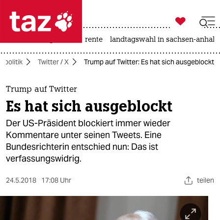

taz zahl ich
hitze
niedrigwasser
rente
landtagswahl in sachsen-anhalt

taz zahl ich
zpolitik
Twitter / X
Trump auf Twitter: Es hat sich ausgeblockt
taz zahl ich
themen
Trump auf Twitter
Es hat sich ausgeblockt
politik
Der US-Präsident blockiert immer wieder
öko
Kommentare unter seinen Tweets. Eine
Bundesrichterin entschied nun: Das ist
gesellschaft
verfassungswidrig.
kultur
24.5.2018
17:08 Uhr
teilen
sport