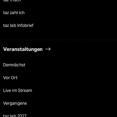
taz zahl ich
taz lab Infobrief
Veranstaltungen
Demnächst
Vor Ort
Live im Stream
Vergangene
taz lab 2027