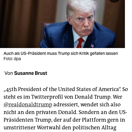
berlin
nord
wahrheit
verlag
verlag
Auch als US-Präsident muss Trump sich Kritik gefallen lassen
Foto: dpa
veranstaltungen
Von
Susanne Brust
shop
fragen & hilfe
„45th President of the United States of America“. So
steht es im Twitterprofil von Donald Trump. Wer
unterstützen
@realdonaldtrump
adressiert, wendet sich also
abo
nicht an den privaten Donald. Sondern an den US-
Präsidenten Trump, der auf der Plattform gern in
genossenschaft
umstrittener Wortwahl den politischen Alltag