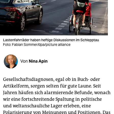
berlin
nord
wahrheit
verlag
Lastenfahrräder haben heftige Diskussionen im Schlepptau
Foto: Fabian Sommer/dpa/picture alliance
verlag
veranstaltungen
Von
Nina Apin
shop
fragen & hilfe
Gesellschaftsdiagnosen, egal ob in Buch- oder
unterstützen
Artikelform, sorgen selten für gute Laune. Seit
Jahren häufen sich alarmierende Befunde, wonach
abo
wir eine fortschreitende Spaltung in politische
genossenschaft
und weltanschauliche Lager erleben, eine
Polarisierung von Meinungen und Positionen. Das