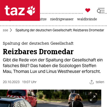

taz zahl ich
krieg in der ukraine
hitze
niedrigwasser
waldbrände

taz zahl ich
messe
Spaltung der deutschen Gesellschaft: Reizbares Dromedar
taz zahl ich
themen
Spaltung der deutschen Gesellschaft
Reizbares Dromedar
politik
Gibt die Rede von der Spaltung der Gesellschaft ein
öko
falsches Bild? Das haben die Soziologen Steffen
Mau, Thomas Lux und Linus Westheuser erforscht.
gesellschaft
20.10.2023
19:07 Uhr
teilen
kultur
sport