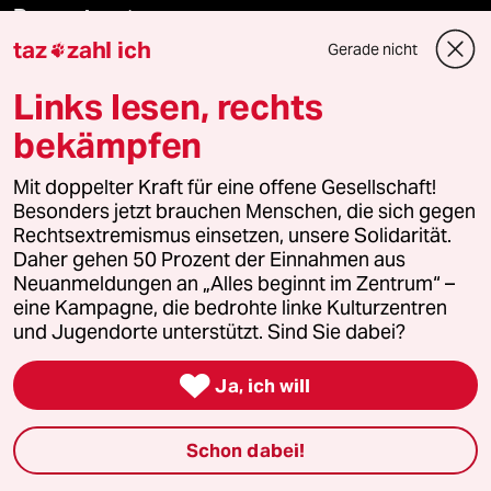
Ressorts
taz
zahl ich
Gerade nicht

Politik
Links lesen, rechts
bekämpfen
Öko
Mit doppelter Kraft für eine offene Gesellschaft!
Gesellschaft
Besonders jetzt brauchen Menschen, die sich gegen
Rechtsextremismus einsetzen, unsere Solidarität.
Kultur
Daher gehen 50 Prozent der Einnahmen aus
Neuanmeldungen an „Alles beginnt im Zentrum“ –
Sport
eine Kampagne, die bedrohte linke Kulturzentren
und Jugendorte unterstützt. Sind Sie dabei?
Berlin

Ja, ich will
Nord
Schon dabei!
Wahrheit